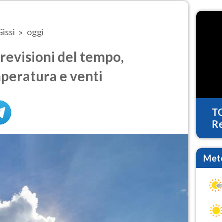
Gissi
oggi
Previsioni del tempo,
mperatura e venti
T
Re
Mete