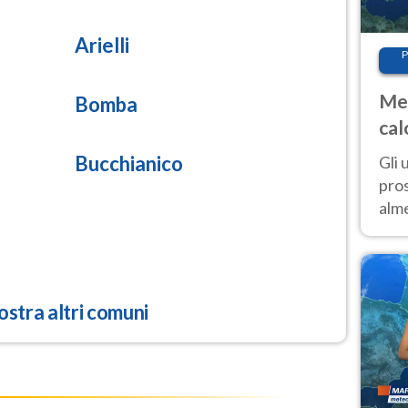
10.0
rticolata)
Arielli
P
Met
Bomba
cal
sem
Bucchianico
Gli 
pros
alm
con
inte
set
stra altri comuni