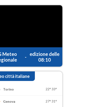
G Meteo
edizione delle
-
gionale
08:10
o città italiane
22°
33°
Torino
27°
31°
Genova