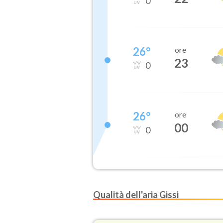
0
26
°
ore
23
0
26
°
ore
00
0
Qualità dell'aria Gissi