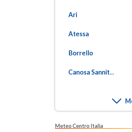
PM25
(Materia pa
Ari
Atessa
Borrello
Canosa Sannit...
Mo
Meteo Centro Italia