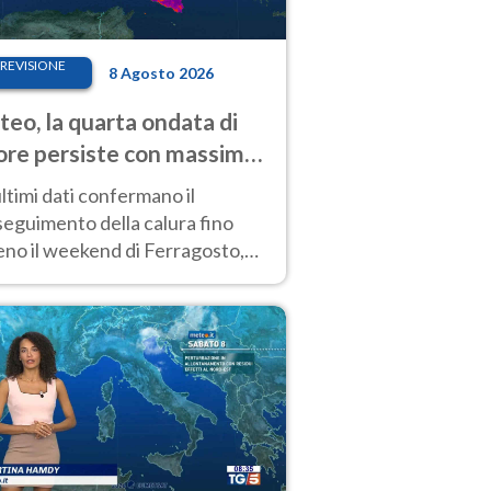
REVISIONE
8 Agosto 2026
eo, la quarta ondata di
ore persiste con massime
pre molto elevate
ultimi dati confermano il
eguimento della calura fino
eno il weekend di Ferragosto,
 tendenza a una nuova
nsificazione prossima
timana