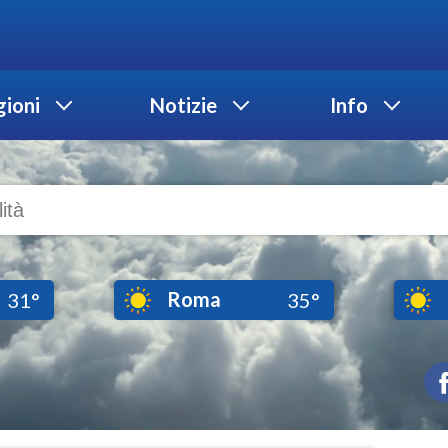
ioni
Notizie
Info
Roma
31°
35°