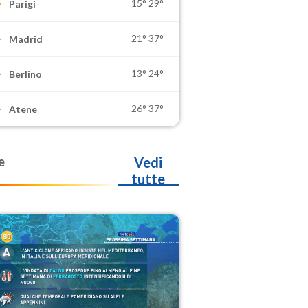
15°
29°
Parigi
21°
37°
Madrid
13°
24°
Berlino
26°
37°
Atene
e
Vedi
tutte