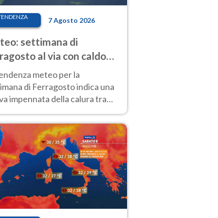
TENDENZA
7 Agosto 2026
eo: settimana di
ragosto al via con caldo
enso e qualche temporale
tendenza meteo per la
imana di Ferragosto indica una
a impennata della calura tra
 14 agosto, con nuovi rialzi
he al Nord.