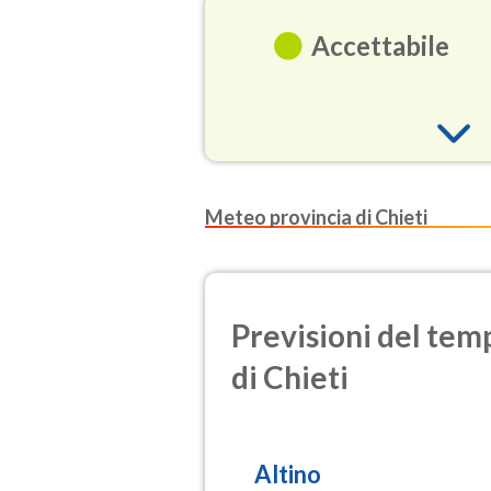
Accettabile
O3
Meteo provincia di Chieti
(Ozono)
NO2
(Diossido d
Previsioni del temp
SO2
di Chieti
(Anidride s
PM10
(Materia pa
Altino