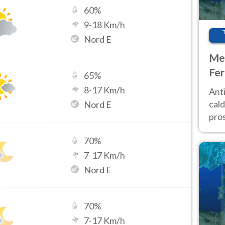
60
%
9
-
18
Km/h
Nord E
Met
Fer
65
%
afr
8
-
17
Km/h
Anti
pro
cald
Nord E
pros
ver
70
%
d’It
7
-
17
Km/h
Nord E
70
%
7
-
17
Km/h