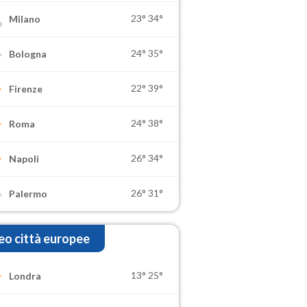
23°
34°
Milano
24°
35°
Bologna
22°
39°
Firenze
24°
38°
Roma
26°
34°
Napoli
26°
31°
Palermo
o città europee
13°
25°
Londra