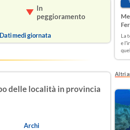
In
peggioramento
Met
Fer
pau
Dati medi giornata
La 
e l'
quel
Fer
94.4
tem
Altri a
1.9
i azoto)
o delle località in provincia
1.0
olforosa)
17.5
rticolata)
Archi