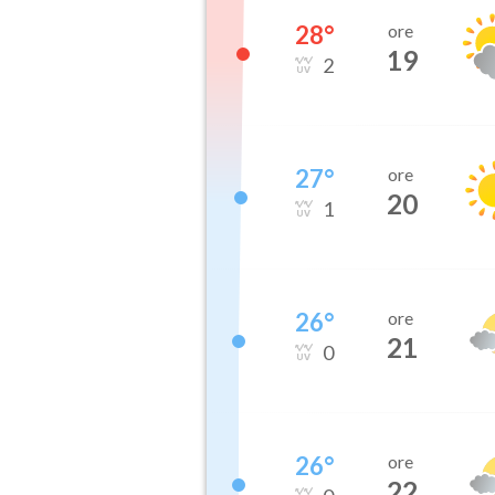
28
°
ore
19
2
27
°
ore
20
1
26
°
ore
21
0
26
°
ore
22