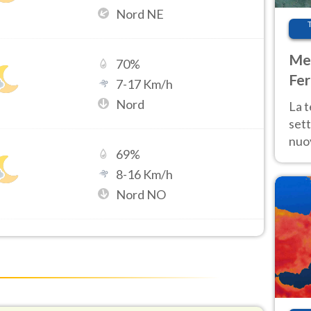
Nord NE
Met
70
%
Fer
7
-
17
Km/h
int
Nord
La 
sett
nuov
69
%
11 e
8
-
16
Km/h
anc
Nord NO