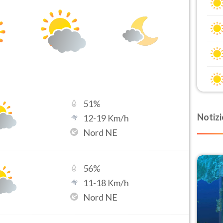
51
%
Notizi
12
-
19
Km/h
Nord NE
56
%
11
-
18
Km/h
Nord NE