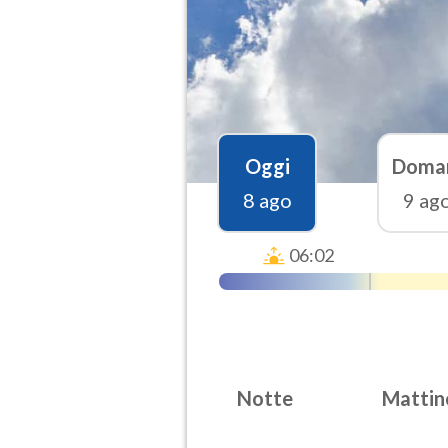
Oggi
Doma
8 ago
9 ag
06:02
Notte
Mattin