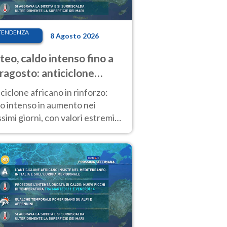
TENDENZA
8 Agosto 2026
eo, caldo intenso fino a
ragosto: anticiclone
icano ancora
ciclone africano in rinforzo:
tagonista
o intenso in aumento nei
simi giorni, con valori estremi
so Ferragosto su gran parte
alia