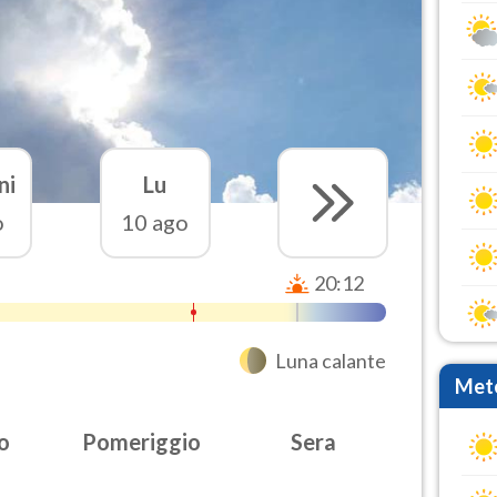
ni
Lu
o
10 ago
20:12
Luna calante
Mete
o
Pomeriggio
Sera