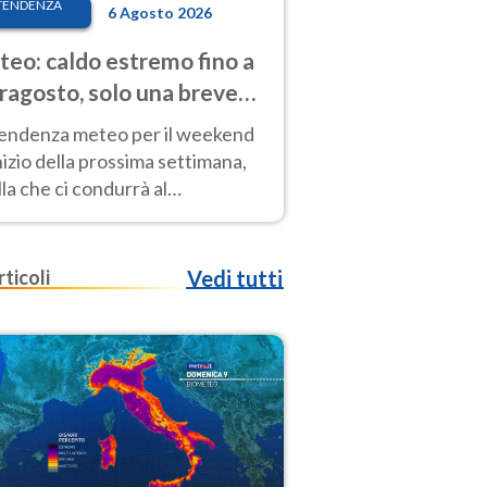
TENDENZA
6 Agosto 2026
eo: caldo estremo fino a
ragosto, solo una breve
sa. Ecco dove
tendenza meteo per il weekend
inizio della prossima settimana,
la che ci condurrà al
ragosto, vede ancora
perature molto elevate
rticoli
Vedi tutti