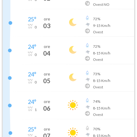
Ovest NO
25
°
ore
72
%
03
9
-
15
Km/h
0
Ovest
24
°
ore
72
%
04
8
-
15
Km/h
0
Ovest
24
°
ore
73
%
05
8
-
15
Km/h
0
Ovest
24
°
ore
74
%
06
8
-
15
Km/h
1
Ovest
25
°
ore
70
%
07
8
-
15
Km/h