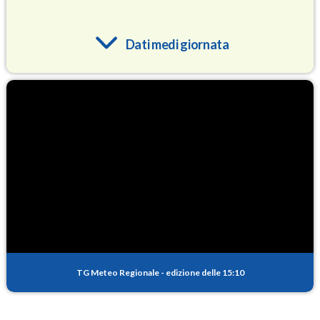
Dati medi giornata
O3
95.0
(Ozono)
NO2
1.9
(Diossido di azoto)
SO2
0.8
(Anidride solforosa)
PM10
15.7
(Materia particolata)
TG Meteo Regionale
-
edizione delle 15:10
PM25
9.5
(Materia particolata)