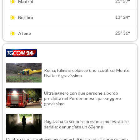
21°
37°
Madrid
13°
24°
Berlino
25°
36°
Atene
Roma, fulmine colpisce uno scout sul Monte
Livata: è gravissimo
Ultraleggero con due persone a bordo
precipita nel Pordenonese: passeggero
gravissimo
Ragazzina fa scoprire presunto molestatore
seriale: denunciato un 60enne
Quattro i casi che gli vengono contestati ma le indagini proseguono