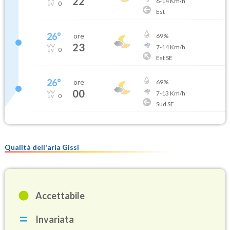
22
6
-
14
Km/h
0
Est
26
°
ore
69
%
23
7
-
14
Km/h
0
Est SE
26
°
ore
69
%
00
7
-
13
Km/h
0
Sud SE
Qualità dell'aria Gissi
Accettabile
Invariata