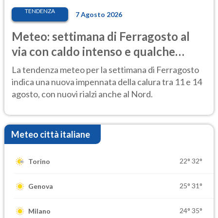
TENDENZA
7 Agosto 2026
Meteo: settimana di Ferragosto al
via con caldo intenso e qualche
temporale
La tendenza meteo per la settimana di Ferragosto
indica una nuova impennata della calura tra 11 e 14
agosto, con nuovi rialzi anche al Nord.
Meteo città italiane
22°
32°
Torino
25°
31°
Genova
24°
35°
Milano