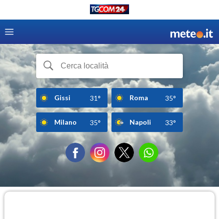
Gissi
Roma
31°
35°
Milano
Napoli
35°
33°