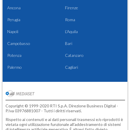
Ancona
Firenze
Perugia
Roma
Napoli
L'Aquila
Campobasso
Bari
Potenza
Catanzaro
Palermo
Cagliari
Copyright © 1999-2020 RTI S.p.A. Direzione Business Digital -
P.Iva 03976881007 - Tutti i diritti riservati.
Rispetto ai contenuti e ai dati personali trasmessi e/o riprodotti è
vietata ogni utilizzazione funzionale all'addestramento di sistemi
di intelligenza artificiale generativa. È altresì fatto divieto