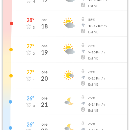
17
4
Est NE
28
°
ore
58
%
18
10
-
17
Km/h
3
Est NE
27
°
ore
62
%
19
9
-
16
Km/h
2
Est NE
27
°
ore
65
%
20
8
-
15
Km/h
1
Est NE
26
°
ore
69
%
21
6
-
14
Km/h
0
Est NE
26
°
ore
69
%