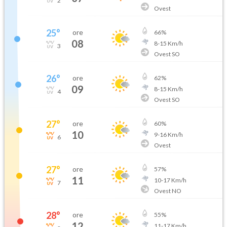
2
Ovest
25
°
ore
66
%
08
8
-
15
Km/h
3
Ovest SO
26
°
ore
62
%
09
8
-
15
Km/h
4
Ovest SO
27
°
ore
60
%
10
9
-
16
Km/h
6
Ovest
27
°
ore
57
%
11
10
-
17
Km/h
7
Ovest NO
28
°
ore
55
%
12
11
-
17
Km/h