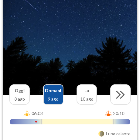
Oggi
Domani
Lu
8 ago
9 ago
10 ago
06:03
20:10
Luna calante