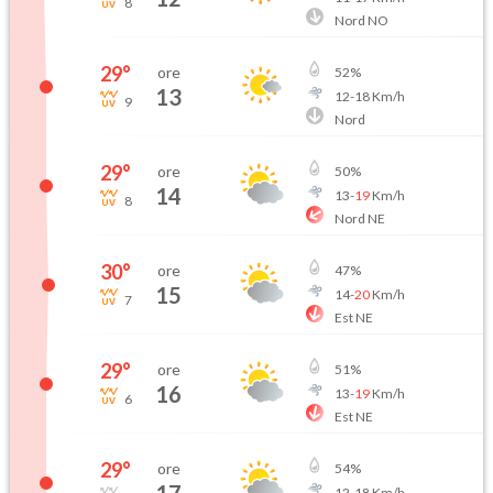
8
Nord NO
29
°
ore
52
%
13
12
-
18
Km/h
9
Nord
29
°
ore
50
%
14
13
-
19
Km/h
8
Nord NE
30
°
ore
47
%
15
14
-
20
Km/h
7
Est NE
29
°
ore
51
%
16
13
-
19
Km/h
6
Est NE
29
°
ore
54
%
12
-
18
Km/h