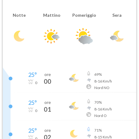
Notte
Mattino
Pomeriggio
Sera
25
°
ore
69
%
00
8
-
16
Km/h
0
Nord NO
25
°
ore
70
%
01
8
-
16
Km/h
0
Nord O
25
°
ore
71
%
02
8
-
15
Km/h
0