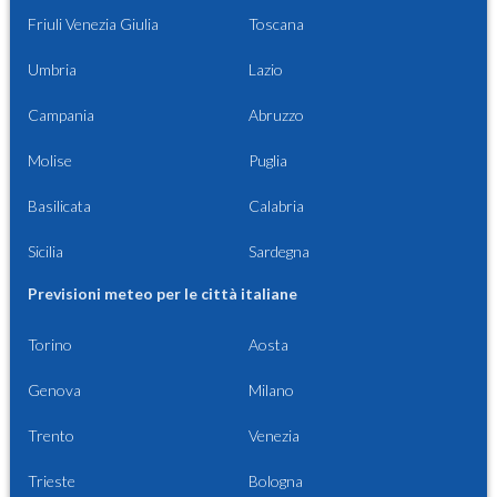
Friuli Venezia Giulia
Toscana
Umbria
Lazio
Campania
Abruzzo
Molise
Puglia
Basilicata
Calabria
Sicilia
Sardegna
Previsioni meteo per le città italiane
Torino
Aosta
Genova
Milano
Trento
Venezia
Trieste
Bologna