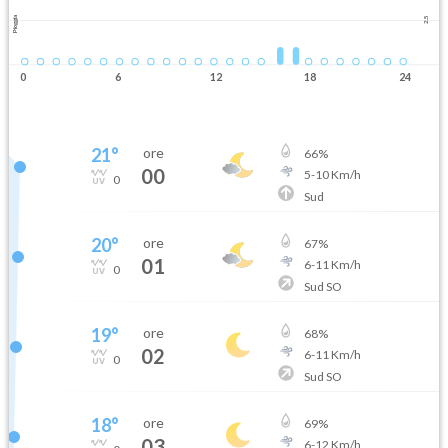
Pioggia
2.5
0
6
12
18
24
21
°
ore
66
%
00
5
-
10
Km/h
0
Sud
20
°
ore
67
%
01
6
-
11
Km/h
0
Sud SO
19
°
ore
68
%
02
6
-
11
Km/h
0
Sud SO
18
°
ore
69
%
03
6
-
12
Km/h