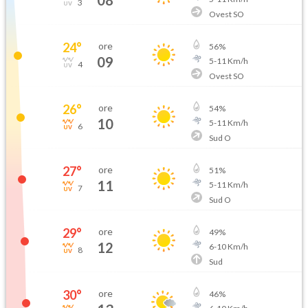
3
Ovest SO
24
°
ore
56
%
09
5
-
11
Km/h
4
Ovest SO
26
°
ore
54
%
10
5
-
11
Km/h
6
Sud O
27
°
ore
51
%
11
5
-
11
Km/h
7
Sud O
29
°
ore
49
%
12
6
-
10
Km/h
8
Sud
30
°
ore
46
%