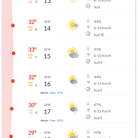
13
6
-
10
Km/h
9
Sud
32
°
ore
44
%
14
6
-
10
Km/h
8
Sud SE
33
°
ore
41
%
15
6
-
10
Km/h
7
Sud E
32
°
ore
44
%
16
6
-
11
Km/h
6
Sud E
debole
(
1mm
-
30
%)
30
°
ore
47
%
17
6
-
12
Km/h
4
Sud E
debole
(
1mm
-
30
%)
29
°
ore
50
%