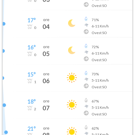
0
Ovest SO
17
°
ore
71
%
04
6
-
11
Km/h
0
Ovest SO
16
°
ore
72
%
05
6
-
11
Km/h
0
Ovest SO
15
°
ore
73
%
06
5
-
11
Km/h
1
Ovest SO
18
°
ore
67
%
07
5
-
11
Km/h
2
Ovest SO
21
°
ore
62
%
08
5
-
11
Km/h