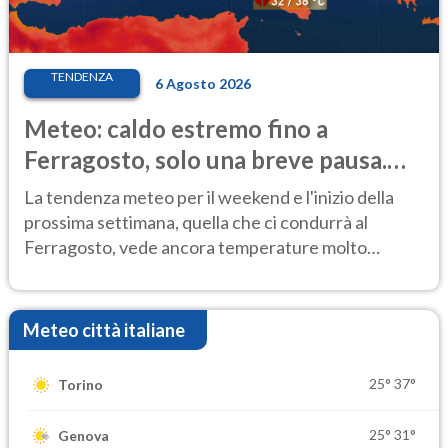
TENDENZA
6 Agosto 2026
Meteo: caldo estremo fino a
Ferragosto, solo una breve pausa.
Ecco dove
La tendenza meteo per il weekend e l'inizio della
prossima settimana, quella che ci condurrà al
Ferragosto, vede ancora temperature molto
elevate
Meteo città italiane
25°
37°
Torino
25°
31°
Genova