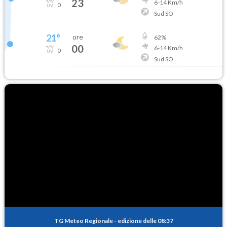
23
6
-
14
Km/h
0
Sud SO
21
°
ore
62
%
00
6
-
14
Km/h
0
Sud SO
TG Meteo Regionale
-
edizione delle 08:37