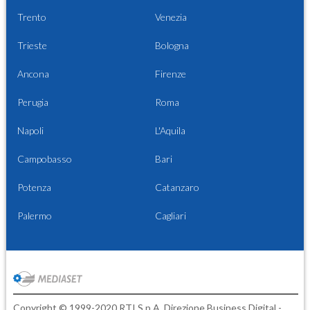
Trento
Venezia
Trieste
Bologna
Ancona
Firenze
Perugia
Roma
Napoli
L'Aquila
Campobasso
Bari
Potenza
Catanzaro
Palermo
Cagliari
Copyright © 1999-2020 RTI S.p.A. Direzione Business Digital -