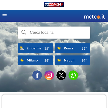
Empalme
Roma
35°
36°
Milano
Napoli
36°
34°