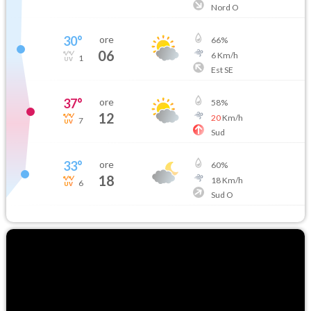
Nord O
30
°
ore
66
%
06
6
Km/h
1
Est SE
37
°
ore
58
%
12
20
Km/h
7
Sud
33
°
ore
60
%
18
18
Km/h
6
Sud O