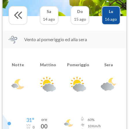
Sa
Do
Lu
14 ago
15 ago
16 ago
Vento al pomeriggio ed alla sera
Notte
Mattino
Pomeriggio
Sera
31
°
ore
60
%
00
10
Km/h
0