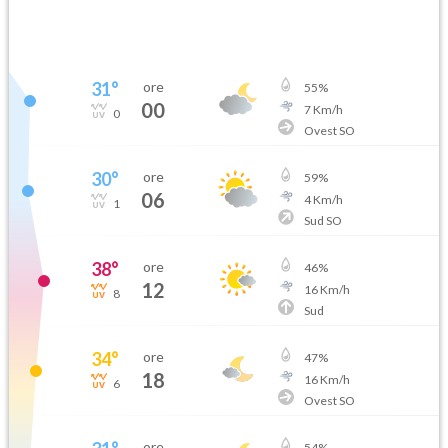
31
°
ore
55
%
00
7
Km/h
0
Ovest SO
30
°
ore
59
%
06
4
Km/h
1
Sud SO
38
°
ore
46
%
12
16
Km/h
8
Sud
34
°
ore
47
%
18
16
Km/h
6
Ovest SO
ore
54
%