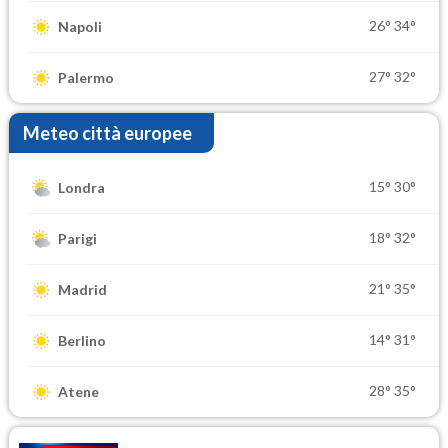
26°
34°
Napoli
27°
32°
Palermo
Meteo città europee
15°
30°
Londra
18°
32°
Parigi
21°
35°
Madrid
14°
31°
Berlino
28°
35°
Atene