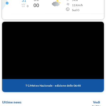
31
°
00
11
Km/h
0
Sud O
TG Meteo Nazionale
-
edizione delle 06:48
Ultime news
Vedi