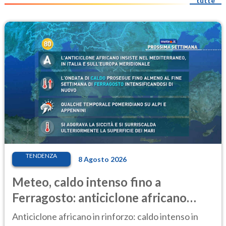
tutte
TENDENZA
8 Agosto 2026
Meteo, caldo intenso fino a
Ferragosto: anticiclone africano
ancora protagonista
Anticiclone africano in rinforzo: caldo intenso in