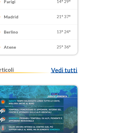
14°
29°
Parigi
21°
37°
Madrid
13°
24°
Berlino
25°
36°
Atene
rticoli
Vedi tutti