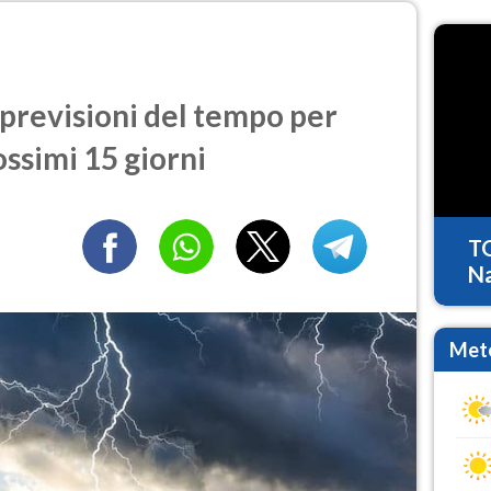
revisioni del tempo per
ossimi 15 giorni
T
Na
Mete