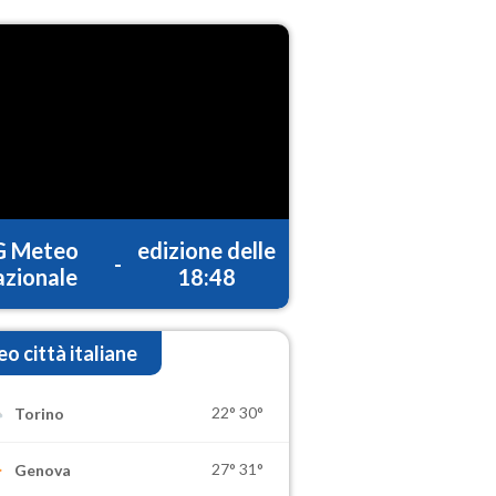
G Meteo
edizione delle
-
zionale
18:48
o città italiane
22°
30°
Torino
27°
31°
Genova