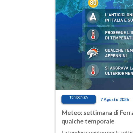
TENDENZA
7 Agosto 2026
Meteo: settimana di Ferra
qualche temporale
La tendenza meteo per la setti