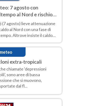
eo: 7 agosto con
tempo al Nord e rischio
ifragi. Altrove caldo
 (7 agosto) lieve attenuazione
tremo
caldo al Nord con una fase di
empo. Altrove insiste il caldo
emo con picchi di 40°C. Le
isioni
imeteo
loni extra-tropicali
he chiamate 'depressioni
ili', sono aree di bassa
ssione che si muovono,
sportate dal fl...