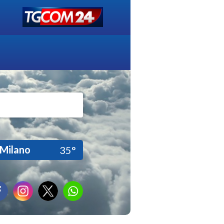
Milano
35°