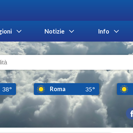
ioni
Notizie
Info
Roma
38°
35°