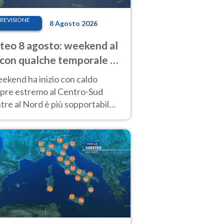
REVISIONE
8 Agosto 2026
eo 8 agosto: weekend al
 con qualche temporale e
do estremo al Centro-Sud
eekend ha inizio con caldo
pre estremo al Centro-Sud
re al Nord è più sopportabile
 a domenica 9. Temporali di
re sui rilievi.