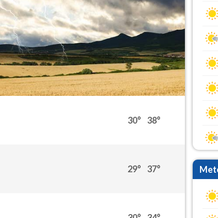
30°
38°
29°
37°
Mete
30°
34°