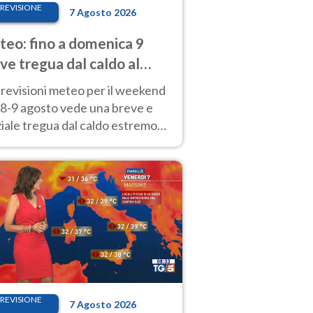
REVISIONE
7 Agosto 2026
eo: fino a domenica 9
ve tregua dal caldo al
d! Altrove calura e afa
revisioni meteo per il weekend
'8-9 agosto vede una breve e
iale tregua dal caldo estremo
Nord mentre altrove persistono
radi.
REVISIONE
7 Agosto 2026