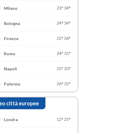
23°
34°
Milano
24°
34°
Bologna
22°
36°
Firenze
24°
35°
Roma
25°
33°
Napoli
26°
32°
Palermo
o città europee
12°
25°
Londra