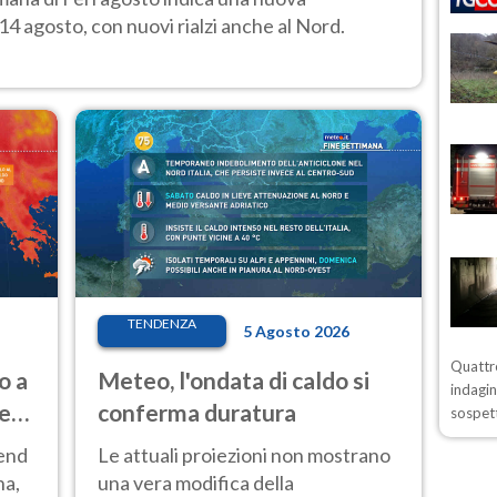
14 agosto, con nuovi rialzi anche al Nord.
TENDENZA
5 Agosto 2026
Quattro
o a
Meteo, l'ondata di caldo si
indagin
ve
conferma duratura
sospett
kend
Le attuali proiezioni non mostrano
na,
una vera modifica della