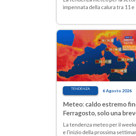
impennata della calura tra 11 e 
TENDENZA
6 Agosto 2026
Meteo: caldo estremo fin
Ferragosto, solo una bre
pausa. Ecco dove
La tendenza meteo per il wee
e l'inizio della prossima settima