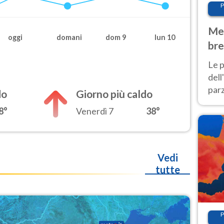
P
Met
oggi
domani
dom 9
lun 10
bre
Nor
Le p
dell
parz
do
Giorno più caldo
al 
8°
Venerdì 7
38°
40 g
Vedi
tutte
P