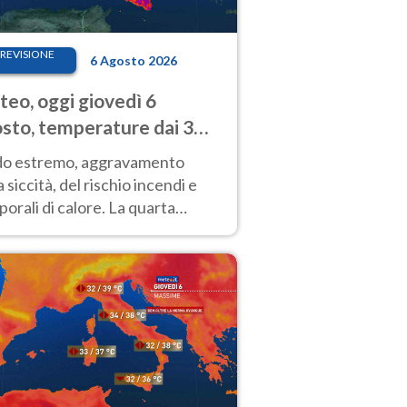
REVISIONE
6 Agosto 2026
eo, oggi giovedì 6
sto, temperature dai 33
40 gradi
do estremo, aggravamento
a siccità, del rischio incendi e
orali di calore. La quarta
nsa ondata di calore non dà
gua e durerà fino Ferragosto