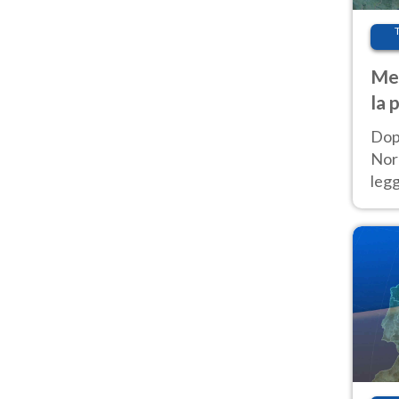
Met
la 
Dop
Nord
leg
nuov
afr