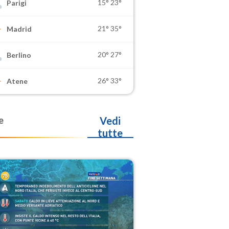
15°
23°
Parigi
21°
35°
Madrid
20°
27°
Berlino
26°
33°
Atene
e
Vedi
tutte