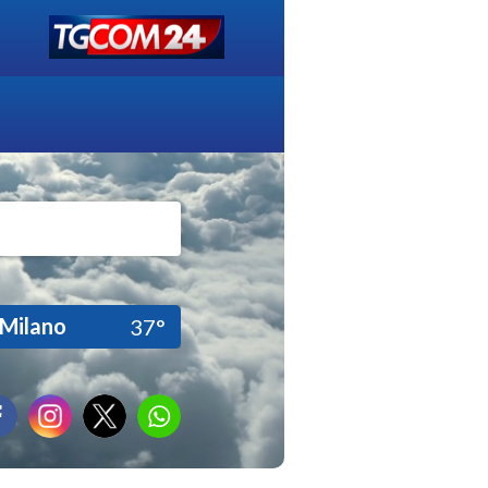
Milano
37°