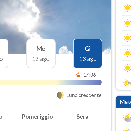
Me
Gi
o
12 ago
13 ago
17:36
Luna crescente
Mete
o
Pomeriggio
Sera