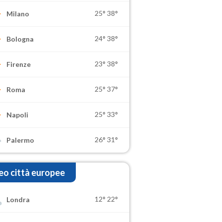
25°
38°
Milano
24°
38°
Bologna
23°
38°
Firenze
25°
37°
Roma
25°
33°
Napoli
26°
31°
Palermo
o città europee
12°
22°
Londra