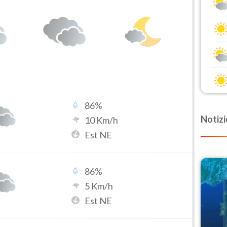
86
%
Notizi
10
Km/h
Est NE
86
%
5
Km/h
Est NE