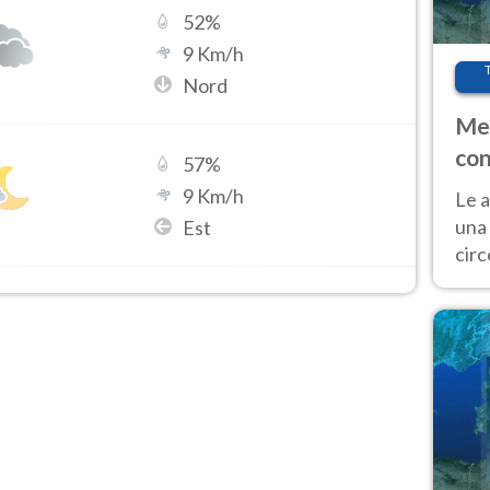
52
%
9
Km/h
Nord
Met
con
57
%
9
Km/h
Le a
una 
Est
cir
del 
gior
Fer