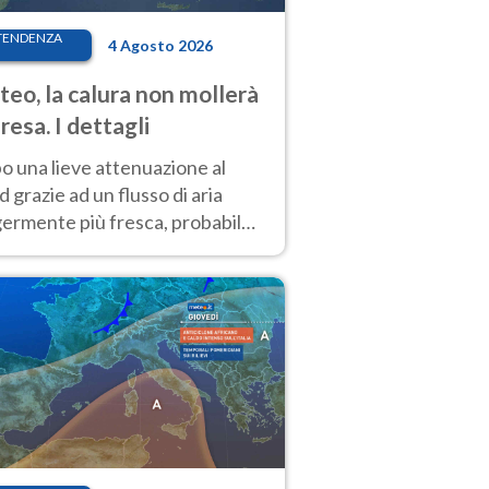
TENDENZA
4 Agosto 2026
eo, la calura non mollerà
presa. I dettagli
o una lieve attenuazione al
 grazie ad un flusso di aria
germente più fresca, probabile
o rinforzo dell’anticiclone
icano entro Ferragosto