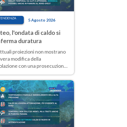
TENDENZA
5 Agosto 2026
eo, l'ondata di caldo si
ferma duratura
ttuali proiezioni non mostrano
vera modifica della
colazione con una prosecuzione
caldo fuori scala per molti
ni, compresa la settimana di
ragosto