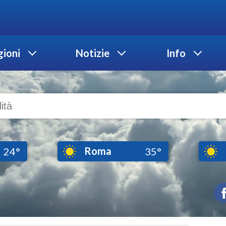
ioni
Notizie
Info
Roma
24°
35°