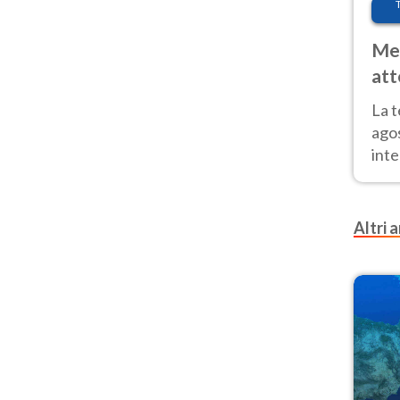
Met
att
Nor
La 
ago
inte
parz
e il
Altri a