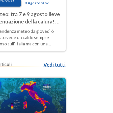
TENDENZA
3 Agosto 2026
eo: tra 7 e 9 agosto lieve
enuazione della calura! Al
d rischio temporali
tendenza meteo da giovedì 6
sto vede un caldo sempre
nso sull'Italia ma con una
iale e lieve attenuazione tra il 7
 9 agosto.
rticoli
Vedi tutti