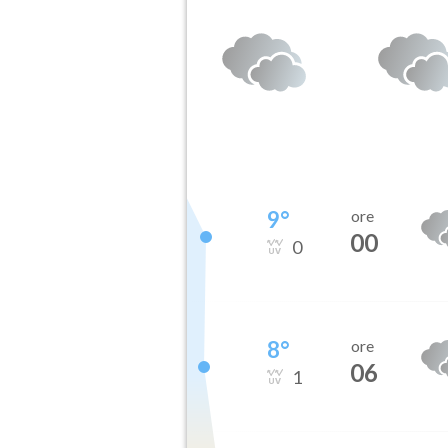
9
°
ore
00
0
8
°
ore
06
1