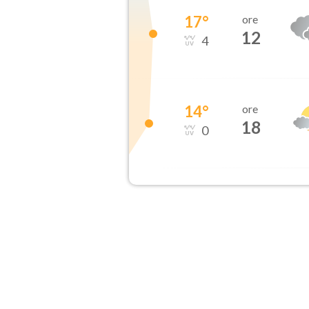
17
°
ore
12
4
14
°
ore
18
0