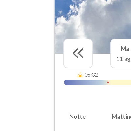
Ma
11 ag
06:32
Notte
Mattin