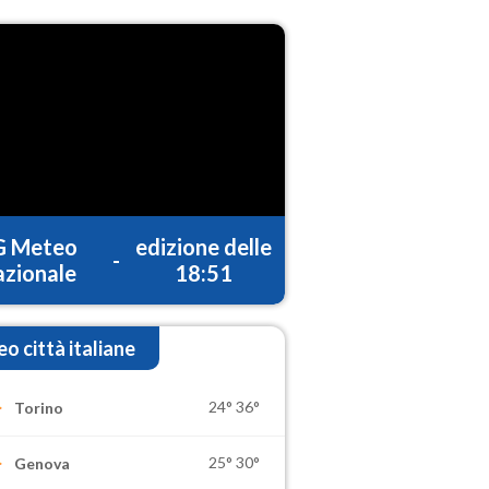
G Meteo
edizione delle
-
zionale
18:51
o città italiane
24°
36°
Torino
25°
30°
Genova