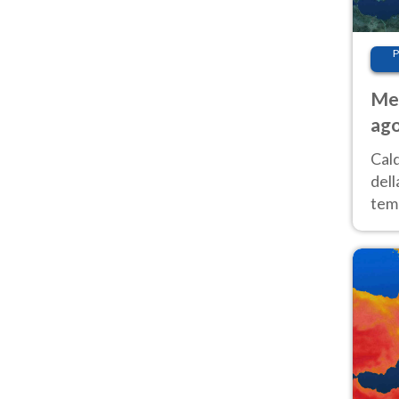
P
Met
ago
ai 
Cal
dell
temp
inte
tre