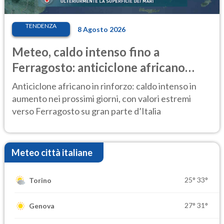
TENDENZA
8 Agosto 2026
Meteo, caldo intenso fino a
Ferragosto: anticiclone africano
ancora protagonista
Anticiclone africano in rinforzo: caldo intenso in
aumento nei prossimi giorni, con valori estremi
verso Ferragosto su gran parte d’Italia
Meteo città italiane
25°
33°
Torino
27°
31°
Genova