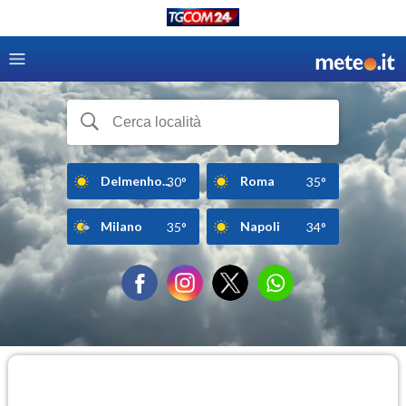
Delmenho...
Roma
30°
35°
Milano
Napoli
35°
34°