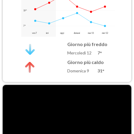
19°
7°
ven 7
ieri
oggi
domani
mar 11
mer 12
Giorno più freddo
Mercoledì 12
7°
Giorno più caldo
Domenica 9
31°