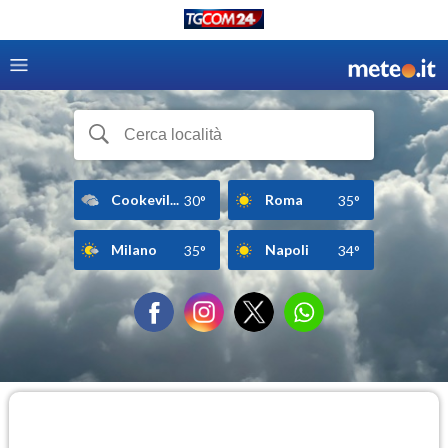
Cookevil...
Roma
30°
35°
Milano
Napoli
35°
34°