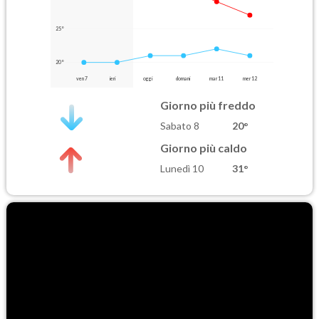
25°
20°
ven 7
ieri
oggi
domani
mar 11
mer 12
Giorno più freddo
Sabato 8
20°
Giorno più caldo
Lunedì 10
31°