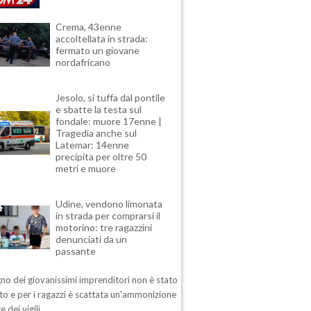
Crema, 43enne
accoltellata in strada:
fermato un giovane
nordafricano
Jesolo, si tuffa dal pontile
e sbatte la testa sul
fondale: muore 17enne |
Tragedia anche sul
Latemar: 14enne
precipita per oltre 50
metri e muore
Udine, vendono limonata
in strada per comprarsi il
motorino: tre ragazzini
denunciati da un
passante
no dei giovanissimi imprenditori non è stato
o e per i ragazzi è scattata un'ammonizione
e dei vigili