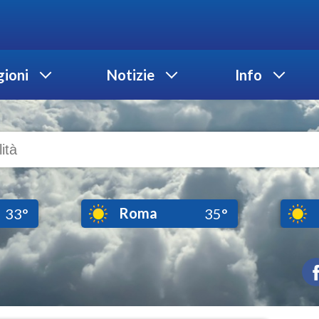
ioni
Notizie
Info
Roma
33°
35°