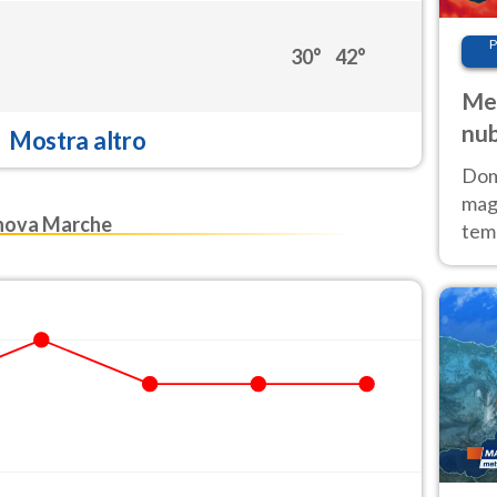
P
30°
42°
Met
nub
Mostra altro
Sud
Doma
magg
nova Marche
temp
sem
prev