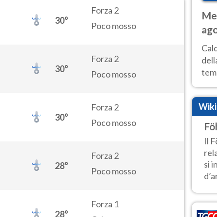
Forza 2
Met
30°
Poco mosso
ago
ai 
Cal
Forza 2
dell
30°
temp
Poco mosso
inte
tre
Wik
Forza 2
30°
Poco mosso
Fö
Il 
rel
Forza 2
si 
28°
Poco mosso
d’ar
Forza 1
28°