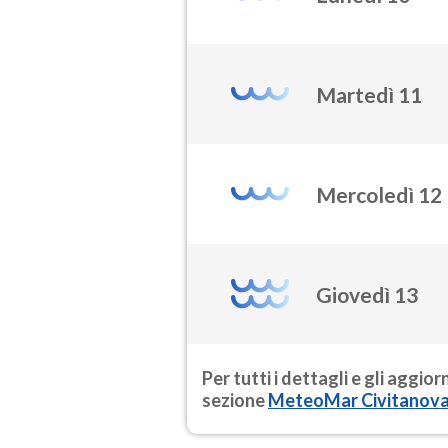
Martedì 11
Mercoledì 12
Giovedì 13
Per tutti i dettagli e gli aggio
sezione
MeteoMar Civitanov