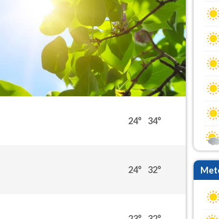
24°
34°
24°
32°
Mete
23°
32°