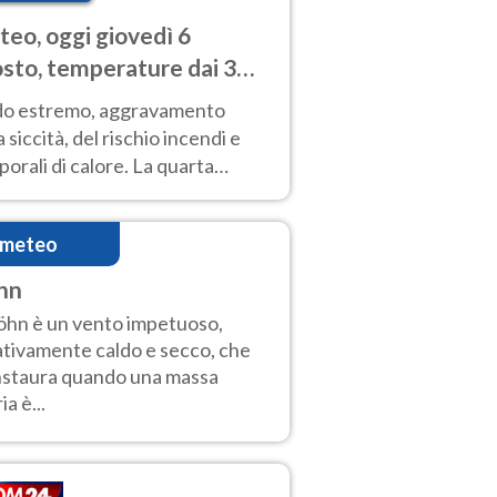
eo, oggi giovedì 6
sto, temperature dai 33
40 gradi
do estremo, aggravamento
a siccità, del rischio incendi e
orali di calore. La quarta
nsa ondata di calore non dà
gua e durerà fino Ferragosto
imeteo
hn
Föhn è un vento impetuoso,
ativamente caldo e secco, che
instaura quando una massa
ia è...