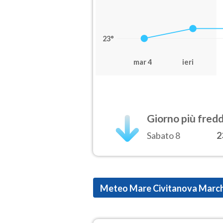
23°
mar 4
ieri
Giorno più fred
Sabato 8
2
Meteo Mare Civitanova Marc