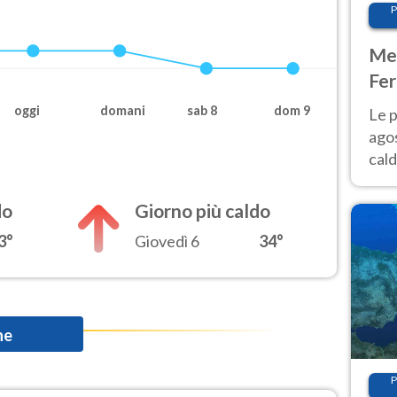
P
Met
Fer
Nor
oggi
domani
sab 8
dom 9
Le p
agos
cald
all'
Nor
do
Giorno più caldo
3°
Giovedì 6
34°
he
P