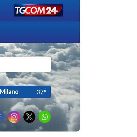
Milano
37°