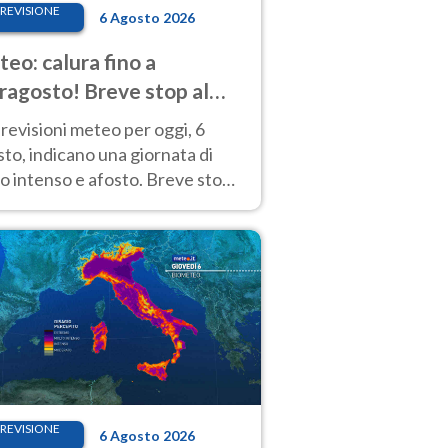
REVISIONE
6 Agosto 2026
eo: calura fino a
ragosto! Breve stop al
d tra 7 e 9 agosto
revisioni meteo per oggi, 6
to, indicano una giornata di
o intenso e afosto. Breve stop
Anticiclone solo sulle regioni del
d.
REVISIONE
6 Agosto 2026