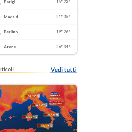
15°
23°
Parigi
21°
35°
Madrid
19°
26°
Berlino
26°
34°
Atene
rticoli
Vedi tutti