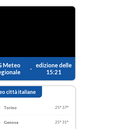
G Meteo
edizione delle
-
gionale
15:21
o città italiane
25°
37°
Torino
25°
31°
Genova