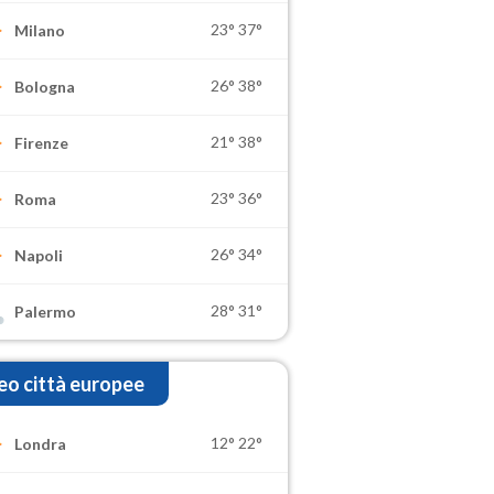
23°
37°
Milano
26°
38°
Bologna
21°
38°
Firenze
23°
36°
Roma
26°
34°
Napoli
28°
31°
Palermo
o città europee
12°
22°
Londra