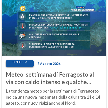
TENDENZA
7 Agosto 2026
Meteo: settimana di Ferragosto al
via con caldo intenso e qualche
temporale
La tendenza meteo per la settimana di Ferragosto
indica una nuova impennata della calura tra 11 e 14
agosto, con nuovi rialzi anche al Nord.