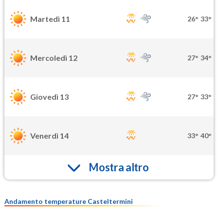
Martedì 11
26°
33°
Mercoledì 12
27°
34°
Giovedì 13
27°
33°
Venerdì 14
33°
40°
Mostra altro
Andamento temperature Casteltermini