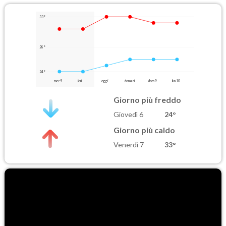
33°
28°
24°
mer 5
ieri
oggi
domani
dom 9
lun 10
Giorno più freddo
Giovedì 6
24°
Giorno più caldo
Venerdì 7
33°