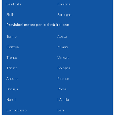
Basilicata
Calabria
Sicilia
Sardegna
Previsioni meteo per le città italiane
Torino
Aosta
Genova
Milano
Trento
Venezia
Trieste
Bologna
Ancona
Firenze
Perugia
Roma
Napoli
L'Aquila
Campobasso
Bari