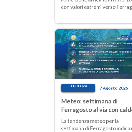
con valori estremi verso Ferrag
TENDENZA
7 Agosto 2026
Meteo: settimana di
Ferragosto al via con cald
intenso e qualche tempor
La tendenza meteo per la
settimana di Ferragosto indica