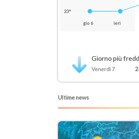
23°
gio 6
ieri
Giorno più fred
Venerdì 7
2
Ultime news