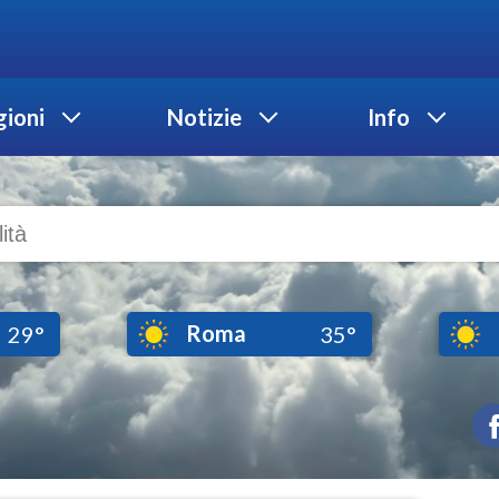
ioni
Notizie
Info
Roma
29°
35°