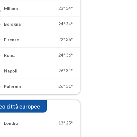
23°
34°
Milano
24°
34°
Bologna
22°
36°
Firenze
24°
36°
Roma
26°
34°
Napoli
26°
31°
Palermo
o città europee
13°
25°
Londra