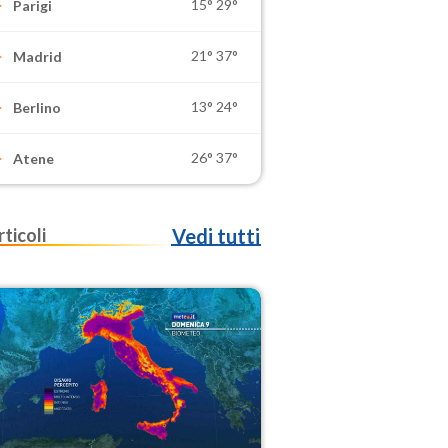
15°
29°
Parigi
21°
37°
Madrid
13°
24°
Berlino
26°
37°
Atene
rticoli
Vedi tutti