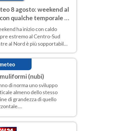
eo 8 agosto: weekend al
 con qualche temporale e
do estremo al Centro-Sud
eekend ha inizio con caldo
pre estremo al Centro-Sud
re al Nord è più sopportabile
 a domenica 9. Temporali di
re sui rilievi.
imeteo
muliformi (nubi)
no di norma uno sviluppo
ticale almeno dello stesso
ine di grandezza di quello
zzontale....