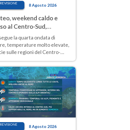
REVISIONE
8 Agosto 2026
eo, weekend caldo e
so al Centro-Sud,
porali sui rilievi
segue la quarta ondata di
ore, temperature molto elevate,
ie sulle regioni del Centro-
 Nuovi temporali di calore sulle
e montuose
REVISIONE
8 Agosto 2026