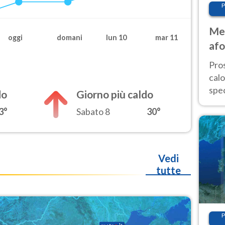
P
Met
oggi
domani
lun 10
mar 11
afo
tem
Pro
cal
spec
do
Giorno più caldo
Sud.
3°
Sabato 8
30°
are
Vedi
tutte
P