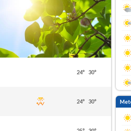
24°
30°
24°
30°
Mete
25°
30°