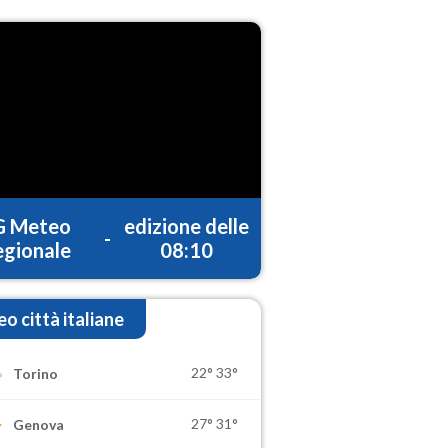
G Meteo
edizione delle
-
gionale
08:10
o città italiane
22°
33°
Torino
27°
31°
Genova