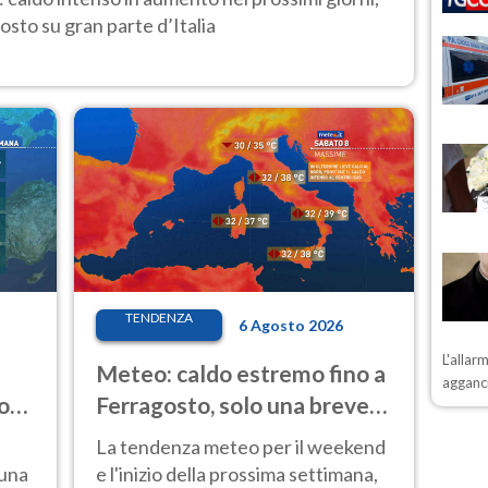
osto su gran parte d’Italia
TENDENZA
6 Agosto 2026
L'allar
Meteo: caldo estremo fino a
agganci
o
Ferragosto, solo una breve
ale
pausa. Ecco dove
La tendenza meteo per il weekend
 una
e l'inizio della prossima settimana,