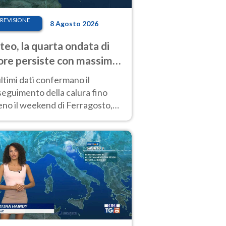
REVISIONE
8 Agosto 2026
eo, la quarta ondata di
ore persiste con massime
pre molto elevate
ultimi dati confermano il
eguimento della calura fino
eno il weekend di Ferragosto,
 tendenza a una nuova
nsificazione prossima
timana