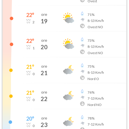
Ovest
22
°
ore
71
%
19
8
-
13
Km/h
2
Ovest NO
22
°
ore
73
%
20
8
-
13
Km/h
1
Ovest NO
21
°
ore
75
%
21
8
-
13
Km/h
0
Nord O
21
°
ore
76
%
22
7
-
13
Km/h
0
Nord NO
20
°
ore
78
%
23
7
-
12
Km/h
0