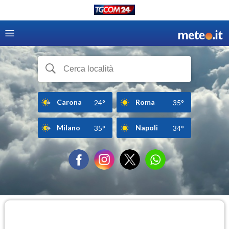
Carona
Roma
24°
35°
Milano
Napoli
35°
34°