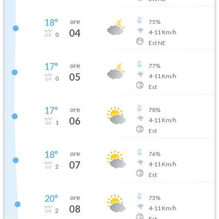
18
°
ore
75
%
04
4
-
11
Km/h
0
Est NE
17
°
ore
77
%
05
4
-
11
Km/h
0
Est
17
°
ore
78
%
06
4
-
11
Km/h
1
Est
18
°
ore
76
%
07
4
-
11
Km/h
2
Est
20
°
ore
73
%
08
4
-
11
Km/h
2
Est