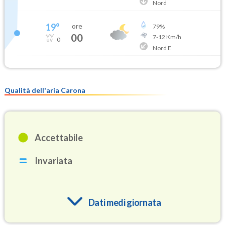
Nord
19
°
ore
79
%
00
7
-
12
Km/h
0
Nord E
Qualità dell'aria Carona
Accettabile
Invariata
Dati medi giornata