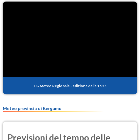
O3
92.1
(Ozono)
NO2
0.9
(Diossido di azoto)
SO2
0.1
(Anidride solforosa)
PM10
11.6
(Materia particolata)
TG Meteo Regionale
-
edizione delle 15:11
PM25
7.6
(Materia particolata)
Meteo provincia di Bergamo
Previsioni del tempo delle