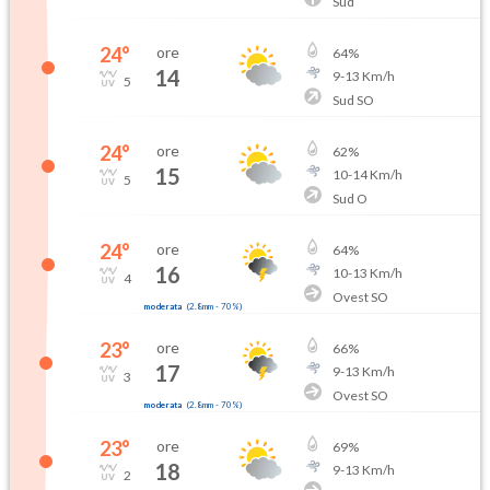
Sud
24
°
ore
64
%
14
9
-
13
Km/h
5
Sud SO
24
°
ore
62
%
15
10
-
14
Km/h
5
Sud O
24
°
ore
64
%
16
10
-
13
Km/h
4
Ovest SO
moderata
(
2.8mm
-
70
%)
23
°
ore
66
%
17
9
-
13
Km/h
3
Ovest SO
moderata
(
2.8mm
-
70
%)
23
°
ore
69
%
18
9
-
13
Km/h
2