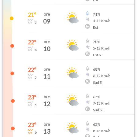
21
°
ore
71
%
09
4
-
11
Km/h
3
Est
22
°
ore
70
%
10
5
-
12
Km/h
4
Est SE
22
°
ore
68
%
11
6
-
12
Km/h
5
Sud E
23
°
ore
67
%
12
7
-
13
Km/h
5
Sud SE
23
°
ore
65
%
13
8
-
13
Km/h
6