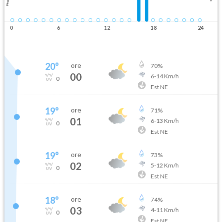
Pioggia
0
6
12
18
24
20
°
ore
70
%
00
6
-
14
Km/h
0
Est NE
19
°
ore
71
%
01
6
-
13
Km/h
0
Est NE
19
°
ore
73
%
02
5
-
12
Km/h
0
Est NE
18
°
ore
74
%
03
4
-
11
Km/h
0
Est NE