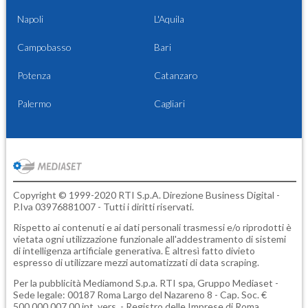
Napoli
L'Aquila
Campobasso
Bari
Potenza
Catanzaro
Palermo
Cagliari
Copyright © 1999-2020 RTI S.p.A. Direzione Business Digital -
P.Iva 03976881007 - Tutti i diritti riservati.
Rispetto ai contenuti e ai dati personali trasmessi e/o riprodotti è
vietata ogni utilizzazione funzionale all'addestramento di sistemi
di intelligenza artificiale generativa. È altresì fatto divieto
espresso di utilizzare mezzi automatizzati di data scraping.
Per la pubblicità
Mediamond S.p.a.
RTI spa, Gruppo Mediaset -
Sede legale: 00187 Roma Largo del Nazareno 8 - Cap. Soc. €
500.000.007,00 int. vers. - Registro delle Imprese di Roma,