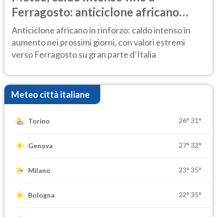
Ferragosto: anticiclone africano
ancora protagonista
Anticiclone africano in rinforzo: caldo intenso in
aumento nei prossimi giorni, con valori estremi
verso Ferragosto su gran parte d’Italia
Meteo città italiane
26°
31°
Torino
27°
32°
Genova
23°
35°
Milano
22°
35°
Bologna