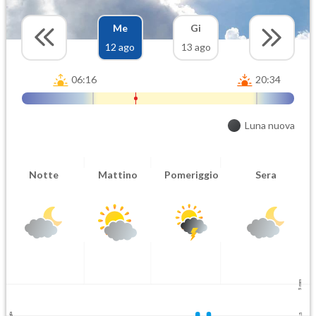
Me
Gi
12 ago
13 ago
06:16
20:34
Luna nuova
Notte
Mattino
Pomeriggio
Sera
5 mm
2.5