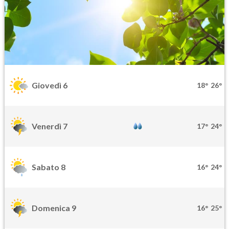
Giovedì 6
18°
26°
Venerdì 7
17°
24°
Sabato 8
16°
24°
Domenica 9
16°
25°