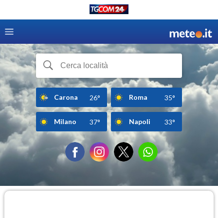
Carona
Roma
26°
35°
Milano
Napoli
37°
33°