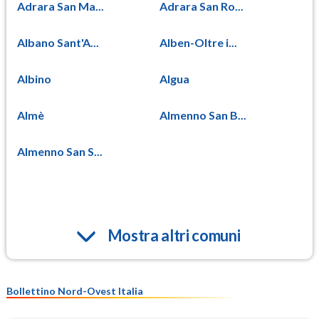
Adrara San Ma...
Adrara San Ro...
Albano Sant'A...
Alben-Oltre i...
Albino
Algua
Almè
Almenno San B...
Almenno San S...
Mostra altri comuni
Bollettino Nord-Ovest Italia