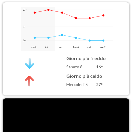
27°
21°
16°
mar 4
ieri
oggi
domani
sab 8
dom 9
Giorno più freddo
Sabato 8
16°
Giorno più caldo
Mercoledì 5
27°