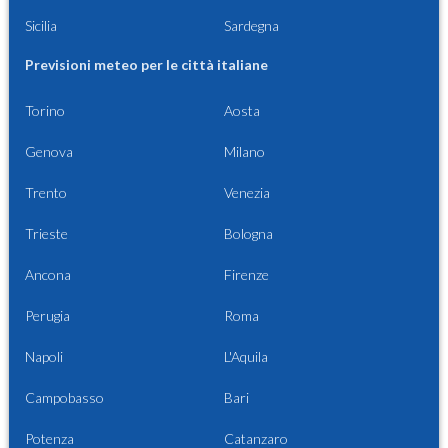
Sicilia
Sardegna
Previsioni meteo per le città italiane
Torino
Aosta
Genova
Milano
Trento
Venezia
Trieste
Bologna
Ancona
Firenze
Perugia
Roma
Napoli
L'Aquila
Campobasso
Bari
Potenza
Catanzaro