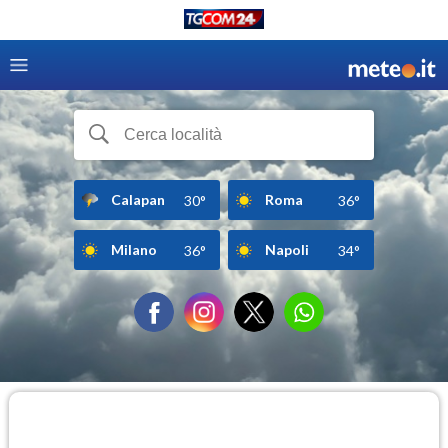
Calapan
Roma
30°
36°
Milano
Napoli
36°
34°