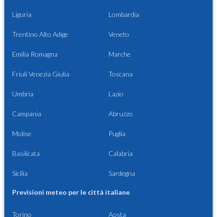
Liguria
Lombardia
Trentino Alto Adige
Veneto
Emilia Romagna
Marche
Friuli Venezia Giulia
Toscana
Umbria
Lazio
Campania
Abruzzo
Molise
Puglia
Basilicata
Calabria
Sicilia
Sardegna
Previsioni meteo per le città italiane
Torino
Aosta