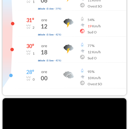
06
11
Km/h
1
Ovest SO
debole
(
0.6mm
-
39
%)
31
°
ore
54
%
12
19
Km/h
2
Sud O
debole
(
0.8mm
-
42
%)
30
°
ore
77
%
18
12
Km/h
1
Sud O
debole
(
0.8mm
-
43
%)
28
°
ore
93
%
00
10
Km/h
0
Ovest SO