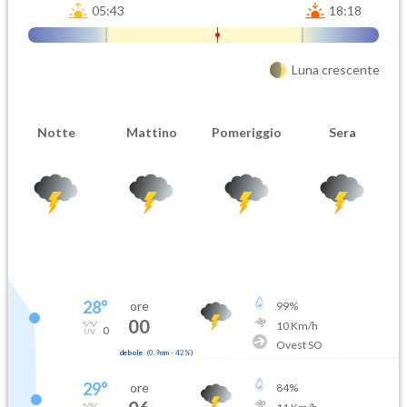
05:43
18:18
Luna crescente
Notte
Mattino
Pomeriggio
Sera
28
°
ore
99
%
00
10
Km/h
0
Ovest SO
debole
(
0.9mm
-
42
%)
29
°
ore
84
%