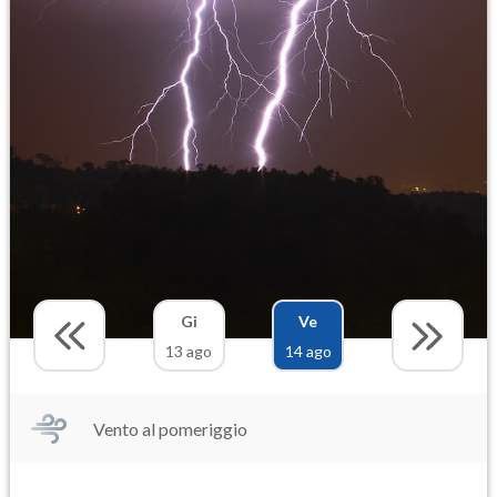
Gi
Ve
13 ago
14 ago
Vento al pomeriggio