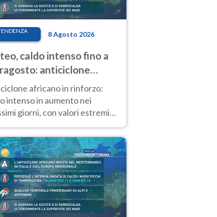
TENDENZA
8 Agosto 2026
eo, caldo intenso fino a
ragosto: anticiclone
icano ancora
ciclone africano in rinforzo:
tagonista
o intenso in aumento nei
simi giorni, con valori estremi
so Ferragosto su gran parte
alia