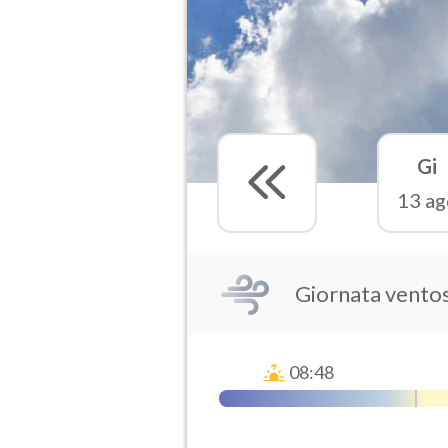
Gi
13 ag
Giornata vento
08:48