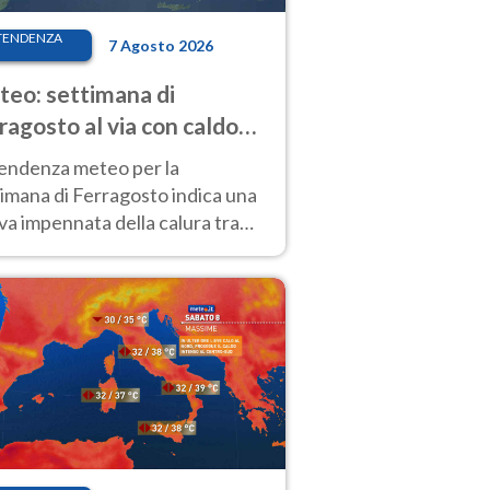
TENDENZA
7 Agosto 2026
eo: settimana di
ragosto al via con caldo
enso e qualche temporale
tendenza meteo per la
imana di Ferragosto indica una
a impennata della calura tra
 14 agosto, con nuovi rialzi
he al Nord.