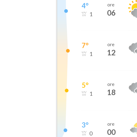
4
°
ore
06
1
7
°
ore
12
1
5
°
ore
18
1
3
°
ore
00
0