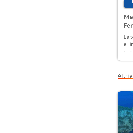
Met
Fer
pau
La 
e l'
quel
Fer
tem
Altri a