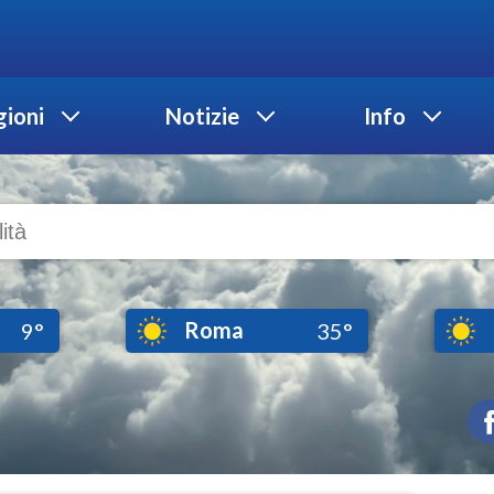
ioni
Notizie
Info
Roma
9°
35°