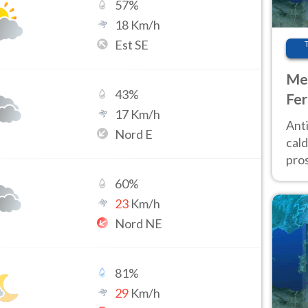
57
%
18
Km/h
Est SE
Met
43
%
Fer
17
Km/h
afr
Anti
Nord E
pro
cald
pros
ver
60
%
d’It
23
Km/h
Nord NE
81
%
29
Km/h