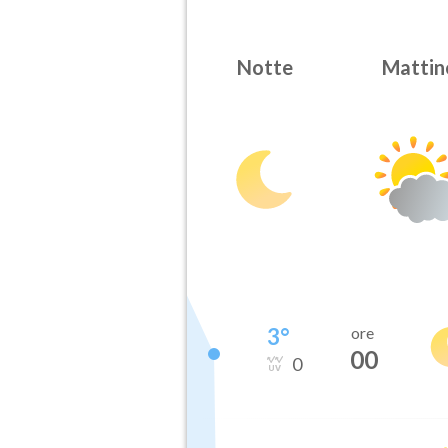
Notte
Mattin
3
°
ore
00
0