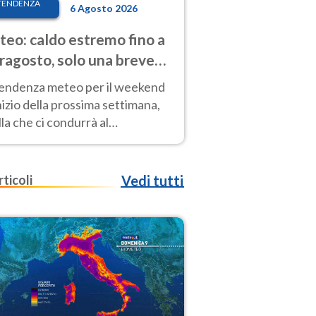
TENDENZA
6 Agosto 2026
eo: caldo estremo fino a
ragosto, solo una breve
sa. Ecco dove
tendenza meteo per il weekend
inizio della prossima settimana,
la che ci condurrà al
ragosto, vede ancora
perature molto elevate
rticoli
Vedi tutti