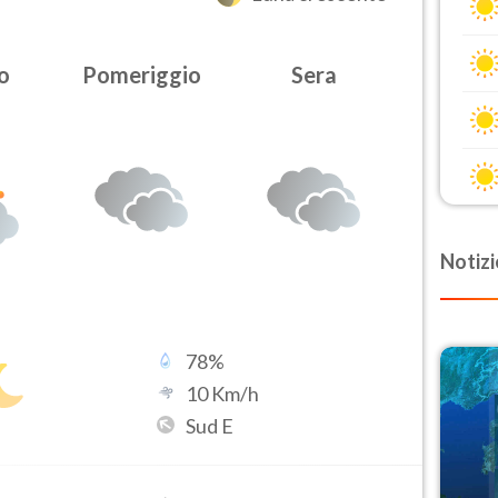
o
Pomeriggio
Sera
Notizi
78
%
10
Km/h
Sud E