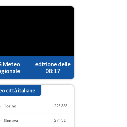
G Meteo
edizione delle
-
gionale
08:17
o città italiane
22°
33°
Torino
27°
31°
Genova