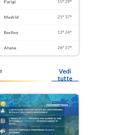
15°
29°
Parigi
21°
37°
Madrid
13°
24°
Berlino
26°
37°
Atene
e
Vedi
tutte