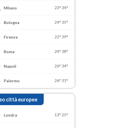
23°
34°
Milano
24°
35°
Bologna
22°
39°
Firenze
24°
38°
Roma
26°
34°
Napoli
26°
31°
Palermo
o città europee
13°
25°
Londra