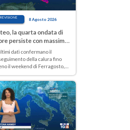
REVISIONE
8 Agosto 2026
eo, la quarta ondata di
ore persiste con massime
pre molto elevate
ultimi dati confermano il
eguimento della calura fino
eno il weekend di Ferragosto,
 tendenza a una nuova
nsificazione prossima
timana