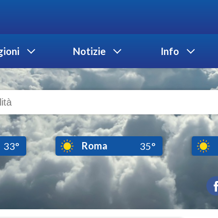
ioni
Notizie
Info
Roma
33°
35°