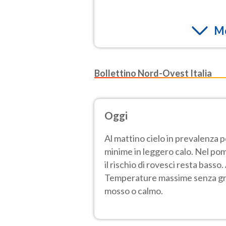
Mo
Bollettino Nord-Ovest Italia
Oggi
Al mattino cielo in prevalenza 
minime in leggero calo. Nel pom
il rischio di rovesci resta bass
Temperature massime senza gros
mosso o calmo.