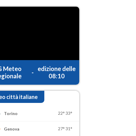
G Meteo
edizione delle
-
gionale
08:10
o città italiane
22°
33°
Torino
27°
31°
Genova