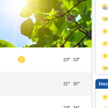
23°
33°
21°
35°
Mete
23°
36°