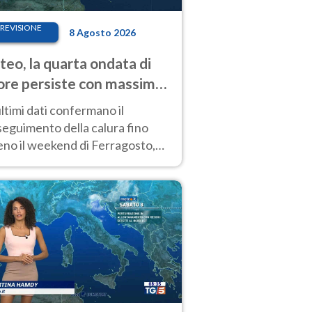
REVISIONE
8 Agosto 2026
eo, la quarta ondata di
ore persiste con massime
pre molto elevate
ultimi dati confermano il
eguimento della calura fino
eno il weekend di Ferragosto,
 tendenza a una nuova
nsificazione prossima
timana