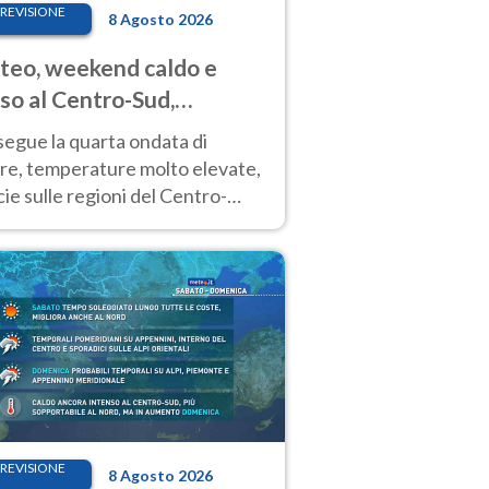
REVISIONE
8 Agosto 2026
eo, weekend caldo e
so al Centro-Sud,
porali sui rilievi
segue la quarta ondata di
ore, temperature molto elevate,
ie sulle regioni del Centro-
 Nuovi temporali di calore sulle
e montuose
REVISIONE
8 Agosto 2026