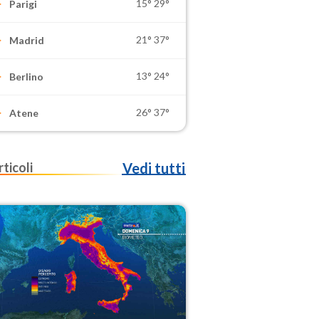
15°
29°
Parigi
21°
37°
Madrid
13°
24°
Berlino
26°
37°
Atene
rticoli
Vedi tutti