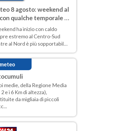
eo 8 agosto: weekend al
 con qualche temporale e
do estremo al Centro-Sud
eekend ha inizio con caldo
pre estremo al Centro-Sud
re al Nord è più sopportabile
 a domenica 9. Temporali di
re sui rilievi.
imeteo
tocumuli
i medie, della Regione Media
a 2 e i 6 Km di altezza),
tituite da migliaia di piccoli
c...