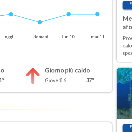
P
Met
afo
tem
oggi
domani
lun 10
mar 11
Pro
cal
spec
Sud.
are
do
Giorno più caldo
1°
Giovedì 6
37°
P