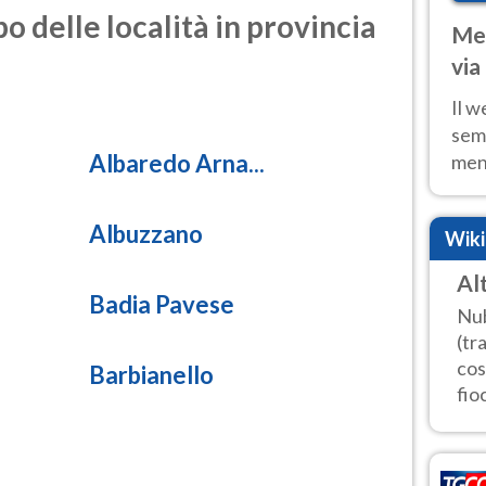
o delle località in provincia
Met
via
cal
Il w
sem
Albaredo Arna...
ment
fino
calo
Albuzzano
Wik
Al
Badia Pavese
Nub
(tr
cos
Barbianello
fioc