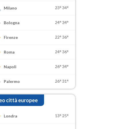
23°
34°
Milano
24°
34°
Bologna
22°
36°
Firenze
24°
36°
Roma
26°
34°
Napoli
26°
31°
Palermo
o città europee
13°
25°
Londra