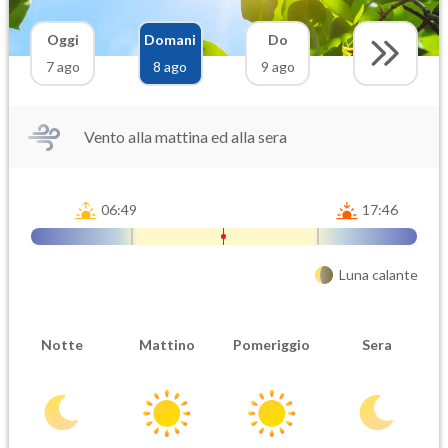
Oggi
Domani
Do
7 ago
8 ago
9 ago
Vento alla mattina ed alla sera
06:49
17:46
Luna calante
Notte
Mattino
Pomeriggio
Sera