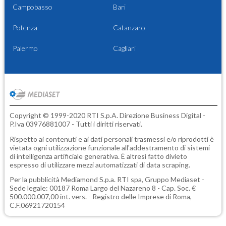
Campobasso
Bari
Potenza
Catanzaro
Palermo
Cagliari
Copyright © 1999-2020 RTI S.p.A. Direzione Business Digital -
P.Iva 03976881007 - Tutti i diritti riservati.
Rispetto ai contenuti e ai dati personali trasmessi e/o riprodotti è
vietata ogni utilizzazione funzionale all'addestramento di sistemi
di intelligenza artificiale generativa. È altresì fatto divieto
espresso di utilizzare mezzi automatizzati di data scraping.
Per la pubblicità
Mediamond S.p.a.
RTI spa, Gruppo Mediaset -
Sede legale: 00187 Roma Largo del Nazareno 8 - Cap. Soc. €
500.000.007,00 int. vers. - Registro delle Imprese di Roma,
C.F.06921720154