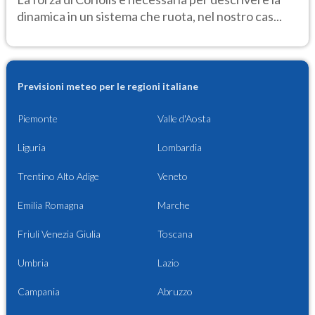
dinamica in un sistema che ruota, nel nostro cas...
Previsioni meteo per le regioni italiane
Piemonte
Valle d'Aosta
Liguria
Lombardia
Trentino Alto Adige
Veneto
Emilia Romagna
Marche
Friuli Venezia Giulia
Toscana
Umbria
Lazio
Campania
Abruzzo