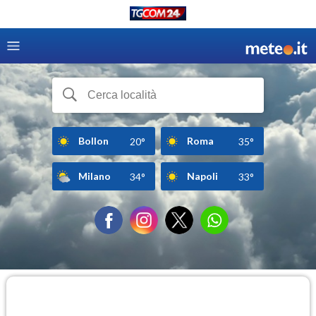
Bollon
Roma
20°
35°
Milano
Napoli
34°
33°