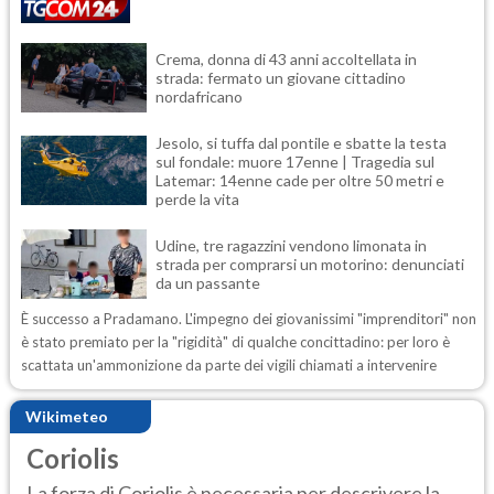
Crema, donna di 43 anni accoltellata in
strada: fermato un giovane cittadino
nordafricano
Jesolo, si tuffa dal pontile e sbatte la testa
sul fondale: muore 17enne | Tragedia sul
Latemar: 14enne cade per oltre 50 metri e
perde la vita
Udine, tre ragazzini vendono limonata in
strada per comprarsi un motorino: denunciati
da un passante
È successo a Pradamano. L'impegno dei giovanissimi "imprenditori" non
è stato premiato per la "rigidità" di qualche concittadino: per loro è
scattata un'ammonizione da parte dei vigili chiamati a intervenire
Wikimeteo
Coriolis
La forza di Coriolis è necessaria per descrivere la