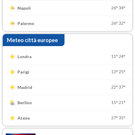
26°
34°
Napoli
26°
32°
Palermo
Meteo città europee
11°
24°
Londra
13°
25°
Parigi
22°
37°
Madrid
15°
21°
Berlino
27°
35°
Atene