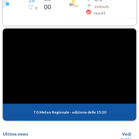
14
°
00
26
Km/h
0
Nord E
TG Meteo Regionale
-
edizione delle 15:20
Ultime news
Vedi