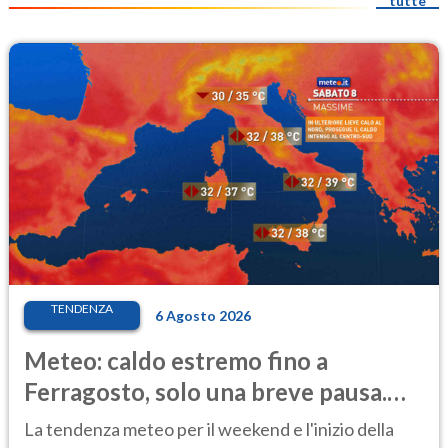
tutte
TENDENZA
6 Agosto 2026
Meteo: caldo estremo fino a
Ferragosto, solo una breve pausa.
Ecco dove
La tendenza meteo per il weekend e l'inizio della