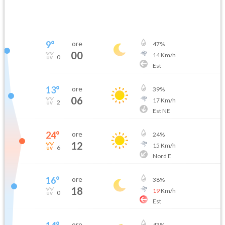
9
°
ore
47
%
00
14
Km/h
0
Est
13
°
ore
39
%
06
17
Km/h
2
Est NE
24
°
ore
24
%
12
15
Km/h
6
Nord E
16
°
ore
38
%
18
19
Km/h
0
Est
ore
43
%