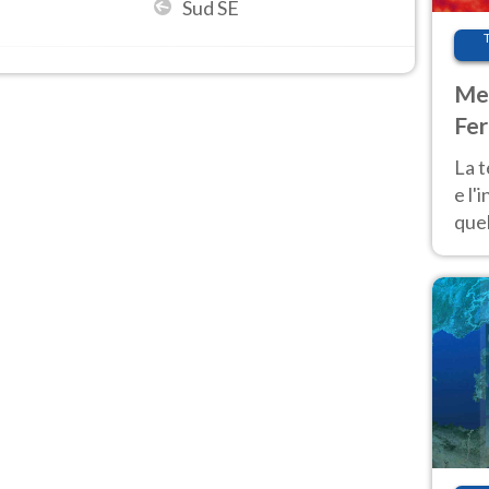
Sud SE
Met
Fer
pau
La 
e l'
quel
Fer
tem