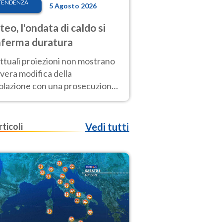
TENDENZA
5 Agosto 2026
eo, l'ondata di caldo si
ferma duratura
ttuali proiezioni non mostrano
vera modifica della
colazione con una prosecuzione
caldo fuori scala per molti
ni, compresa la settimana di
ragosto
rticoli
Vedi tutti