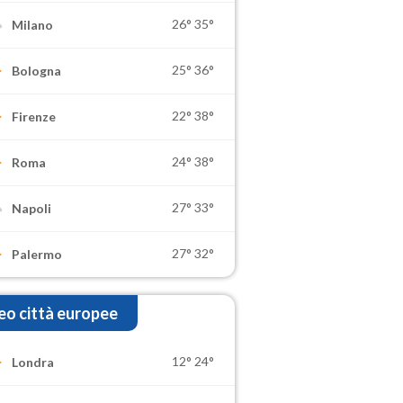
26°
35°
Milano
25°
36°
Bologna
22°
38°
Firenze
24°
38°
Roma
27°
33°
Napoli
27°
32°
Palermo
o città europee
12°
24°
Londra