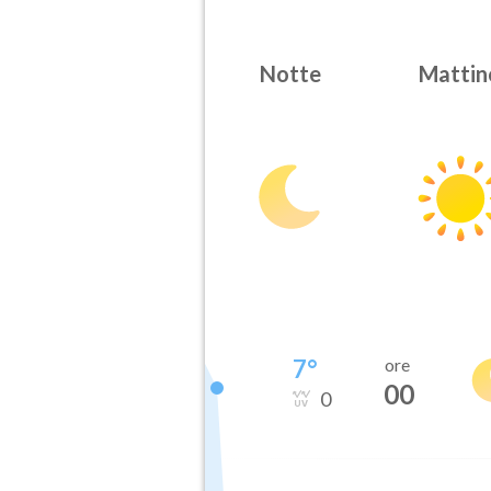
Notte
Mattin
7
°
ore
00
0