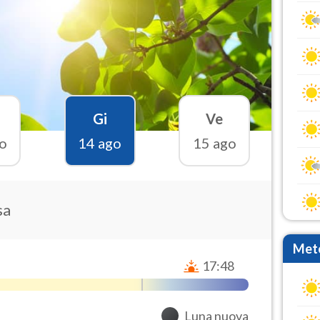
Gi
Ve
o
14 ago
15 ago
sa
Mete
17:48
Luna nuova