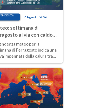
TENDENZA
7 Agosto 2026
eo: settimana di
ragosto al via con caldo
enso e qualche temporale
tendenza meteo per la
imana di Ferragosto indica una
a impennata della calura tra
 14 agosto, con nuovi rialzi
he al Nord.