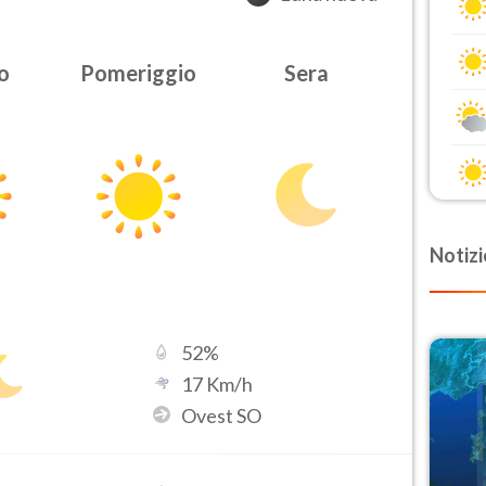
o
Pomeriggio
Sera
Notizi
52
%
17
Km/h
Ovest SO