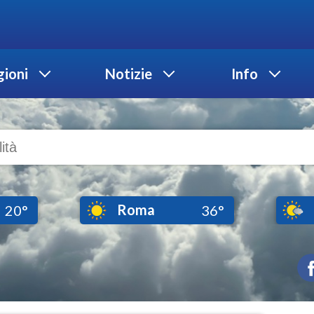
ioni
Notizie
Info
Roma
20°
36°