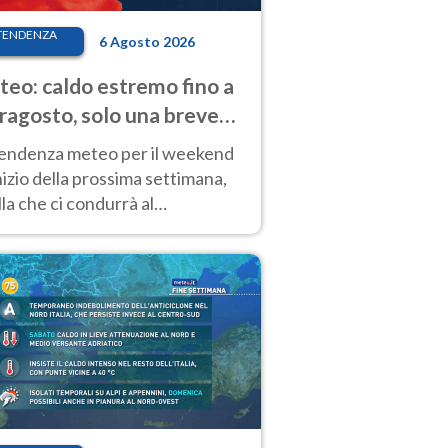
TENDENZA
6 Agosto 2026
eo: caldo estremo fino a
ragosto, solo una breve
sa. Ecco dove
tendenza meteo per il weekend
inizio della prossima settimana,
la che ci condurrà al
ragosto, vede ancora
perature molto elevate