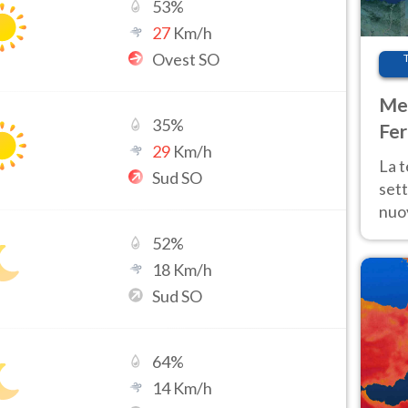
53
%
27
Km/h
Ovest SO
Met
35
%
Fer
29
Km/h
int
La 
Sud SO
sett
nuov
11 e
52
%
anc
18
Km/h
Sud SO
64
%
14
Km/h