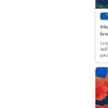
P
Met
bre
Nor
Le p
dell
parz
al 
40 g