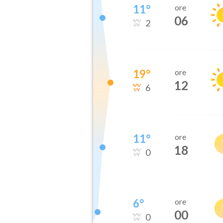
11
°
ore
06
2
19
°
ore
12
6
11
°
ore
18
0
6
°
ore
00
0