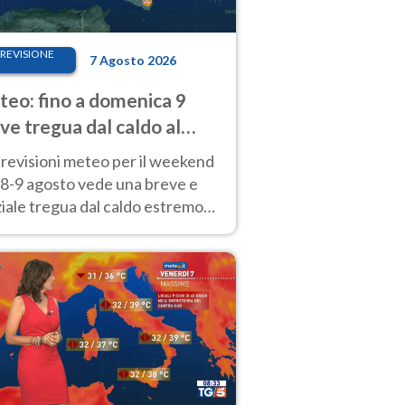
REVISIONE
7 Agosto 2026
eo: fino a domenica 9
ve tregua dal caldo al
d! Altrove calura e afa
revisioni meteo per il weekend
'8-9 agosto vede una breve e
iale tregua dal caldo estremo
Nord mentre altrove persistono
radi.