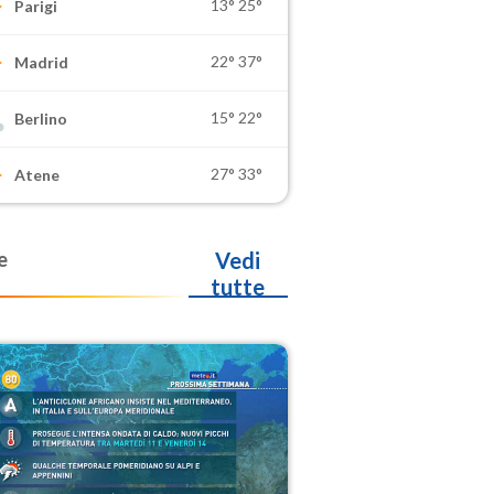
13°
25°
Parigi
22°
37°
Madrid
15°
22°
Berlino
27°
33°
Atene
e
Vedi
tutte