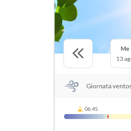
Me
13 ag
Giornata vento
06:45