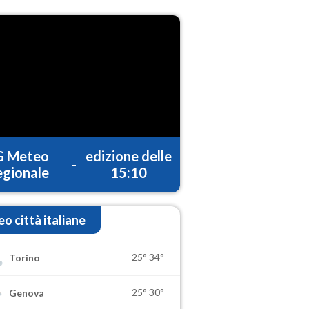
G Meteo
edizione delle
-
gionale
15:10
o città italiane
25°
34°
Torino
25°
30°
Genova