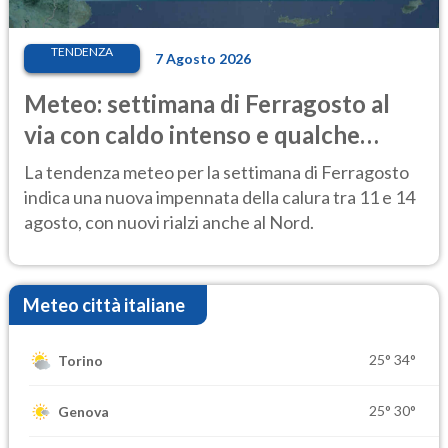
TENDENZA
7 Agosto 2026
Meteo: settimana di Ferragosto al
via con caldo intenso e qualche
temporale
La tendenza meteo per la settimana di Ferragosto
indica una nuova impennata della calura tra 11 e 14
agosto, con nuovi rialzi anche al Nord.
Meteo città italiane
25°
34°
Torino
25°
30°
Genova