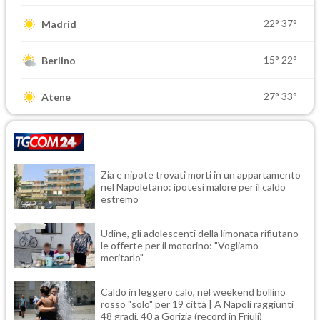
22°
37°
Madrid
15°
22°
Berlino
27°
33°
Atene
Zia e nipote trovati morti in un appartamento
nel Napoletano: ipotesi malore per il caldo
estremo
Udine, gli adolescenti della limonata rifiutano
le offerte per il motorino: "Vogliamo
meritarlo"
Caldo in leggero calo, nel weekend bollino
rosso "solo" per 19 città | A Napoli raggiunti
48 gradi, 40 a Gorizia (record in Friuli)