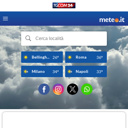
Bellingh...
Roma
26°
36°
Milano
Napoli
34°
33°