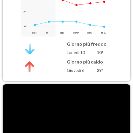
19°
10°
mer 5
ieri
oggi
domani
dom 9
lun 10
Giorno più freddo
Lunedì 10
10°
Giorno più caldo
Giovedì 6
29°