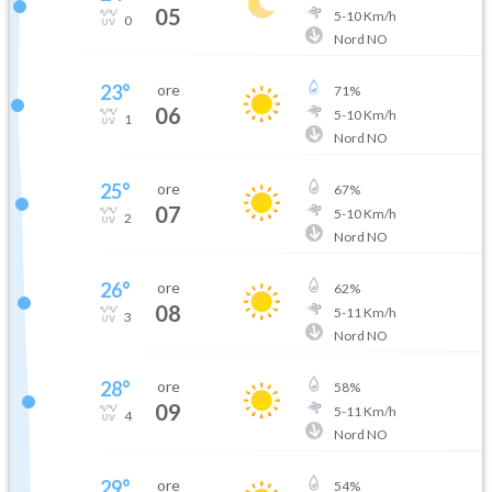
05
5
-
10
Km/h
0
Nord NO
23
°
ore
71
%
06
5
-
10
Km/h
1
Nord NO
25
°
ore
67
%
07
5
-
10
Km/h
2
Nord NO
26
°
ore
62
%
08
5
-
11
Km/h
3
Nord NO
28
°
ore
58
%
09
5
-
11
Km/h
4
Nord NO
29
°
ore
54
%