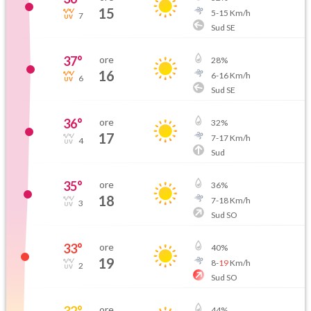
15
5
-
15
Km/h
7
Sud SE
37
°
ore
28
%
16
6
-
16
Km/h
6
Sud SE
36
°
ore
32
%
17
7
-
17
Km/h
4
Sud
35
°
ore
36
%
18
7
-
18
Km/h
3
Sud SO
33
°
ore
40
%
19
8
-
19
Km/h
2
Sud SO
32
°
ore
44
%