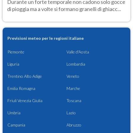
Durante un forte temporale non cadono solo gocce
di pioggia ma a volte si formano granelli di ghiacc...
Previsioni meteo per le regioni italiane
Piemonte
Valle d'Aosta
Liguria
Lombardia
Trentino Alto Adige
Veneto
Emilia Romagna
Marche
Friuli Venezia Giulia
Toscana
Umbria
Lazio
Campania
Abruzzo