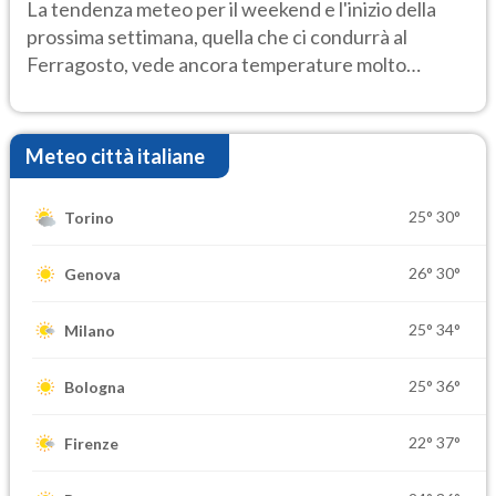
Ecco dove
La tendenza meteo per il weekend e l'inizio della
prossima settimana, quella che ci condurrà al
Ferragosto, vede ancora temperature molto
elevate
Meteo città italiane
25°
30°
Torino
26°
30°
Genova
25°
34°
Milano
25°
36°
Bologna
22°
37°
Firenze