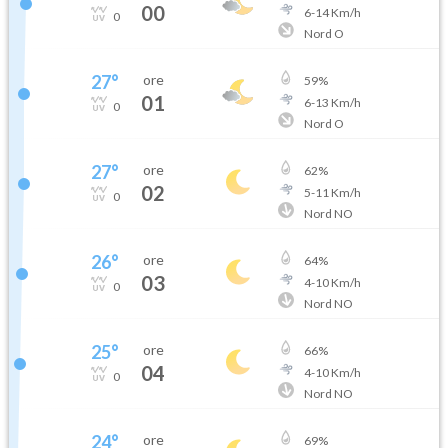
00
6
-
14
Km/h
0
Nord O
27
°
ore
59
%
01
6
-
13
Km/h
0
Nord O
27
°
ore
62
%
02
5
-
11
Km/h
0
Nord NO
26
°
ore
64
%
03
4
-
10
Km/h
0
Nord NO
25
°
ore
66
%
04
4
-
10
Km/h
0
Nord NO
24
°
ore
69
%