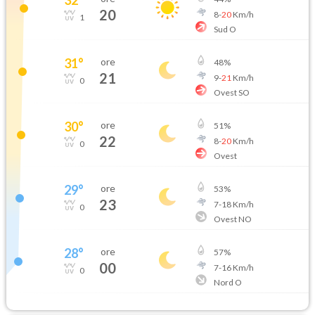
20
8
-
20
Km/h
1
Sud O
31
°
ore
48
%
21
9
-
21
Km/h
0
Ovest SO
30
°
ore
51
%
22
8
-
20
Km/h
0
Ovest
29
°
ore
53
%
23
7
-
18
Km/h
0
Ovest NO
28
°
ore
57
%
00
7
-
16
Km/h
0
Nord O