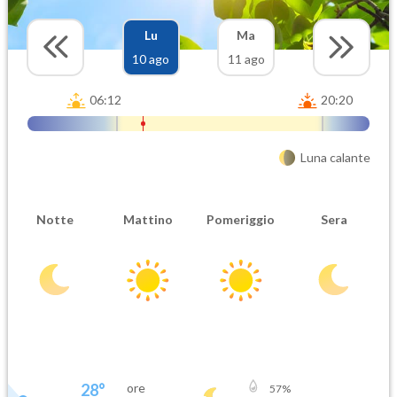
Lu
Ma
10 ago
11 ago
06:12
20:20
Luna calante
Notte
Mattino
Pomeriggio
Sera
28
°
ore
57
%