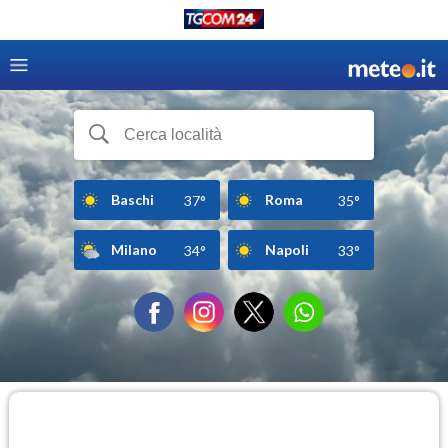
Baschi
Roma
37°
35°
Milano
Napoli
34°
33°