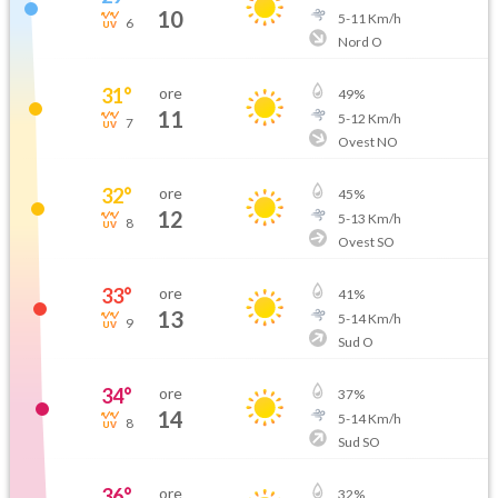
10
5
-
11
Km/h
6
Nord O
31
°
ore
49
%
11
5
-
12
Km/h
7
Ovest NO
32
°
ore
45
%
12
5
-
13
Km/h
8
Ovest SO
33
°
ore
41
%
13
5
-
14
Km/h
9
Sud O
34
°
ore
37
%
14
5
-
14
Km/h
8
Sud SO
36
°
ore
32
%