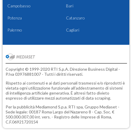
Campobasso
Bari
Potenza
Catanzaro
Palermo
Cagliari
Copyright © 1999-2020 RTI S.p.A. Direzione Business Digital -
P.Iva 03976881007 - Tutti i diritti riservati.
Rispetto ai contenuti e ai dati personali trasmessi e/o riprodotti è
vietata ogni utilizzazione funzionale all'addestramento di sistemi
di intelligenza artificiale generativa. È altresì fatto divieto
espresso di utilizzare mezzi automatizzati di data scraping.
Per la pubblicità
Mediamond S.p.a.
RTI spa, Gruppo Mediaset -
Sede legale: 00187 Roma Largo del Nazareno 8 - Cap. Soc. €
500.000.007,00 int. vers. - Registro delle Imprese di Roma,
C.F.06921720154