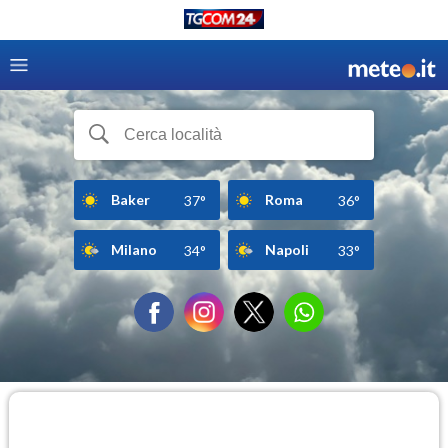
Baker
Roma
37°
36°
Milano
Napoli
34°
33°