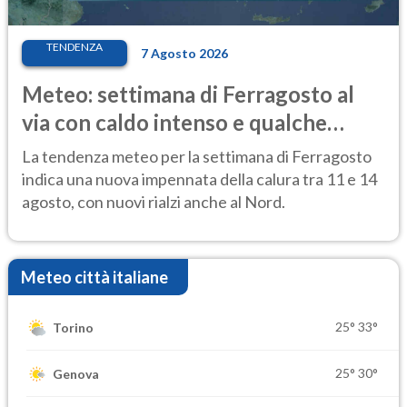
TENDENZA
7 Agosto 2026
Meteo: settimana di Ferragosto al
via con caldo intenso e qualche
temporale
La tendenza meteo per la settimana di Ferragosto
indica una nuova impennata della calura tra 11 e 14
agosto, con nuovi rialzi anche al Nord.
Meteo città italiane
25°
33°
Torino
25°
30°
Genova