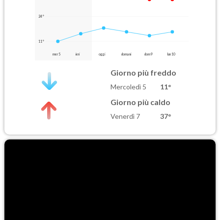
24°
11°
mer 5
ieri
oggi
domani
dom 9
lun 10
Giorno più freddo
Mercoledì 5
11°
Giorno più caldo
Venerdì 7
37°