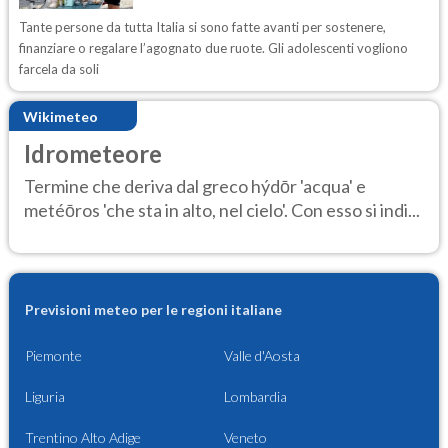
Tante persone da tutta Italia si sono fatte avanti per sostenere,
finanziare o regalare l’agognato due ruote. Gli adolescenti vogliono
farcela da soli
Wikimeteo
Idrometeore
Termine che deriva dal greco hýdōr 'acqua' e
metéōros 'che sta in alto, nel cielo'. Con esso si indi...
Previsioni meteo per le regioni italiane
Piemonte
Valle d'Aosta
Liguria
Lombardia
Trentino Alto Adige
Veneto