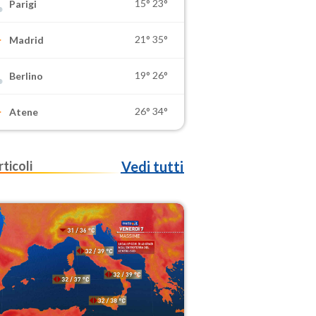
15°
23°
Parigi
21°
35°
Madrid
19°
26°
Berlino
26°
34°
Atene
rticoli
Vedi tutti