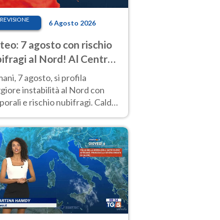
REVISIONE
6 Agosto 2026
eo: 7 agosto con rischio
ifragi al Nord! Al Centro-
 caldo estremo
ni, 7 agosto, si profila
iore instabilità al Nord con
orali e rischio nubifragi. Caldo
pre estremo al Centro-Sud. Le
isioni.