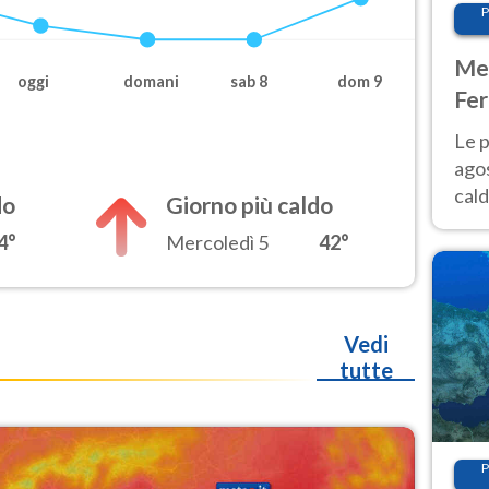
P
Met
oggi
domani
sab 8
dom 9
Fer
Nor
Le p
agos
cald
do
Giorno più caldo
all'
4°
Mercoledì 5
42°
Nor
Vedi
tutte
P