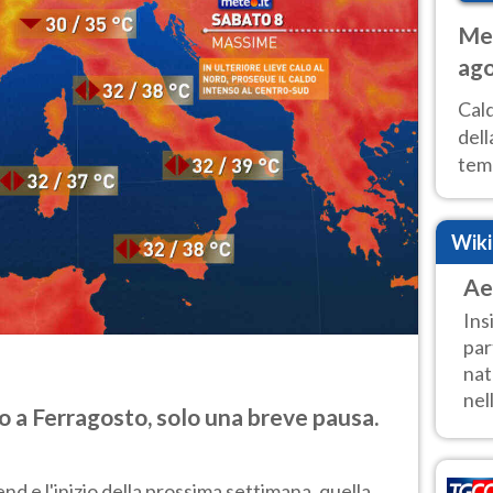
Met
ago
ai 
Cal
dell
temp
inte
tre
Wik
Ae
Ins
par
nat
nel
 a Ferragosto, solo una breve pausa.
d e l'inizio della prossima settimana, quella