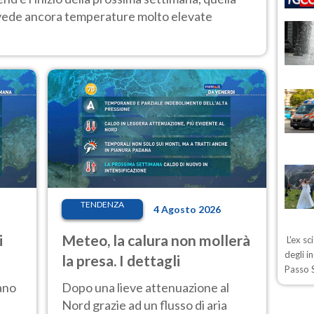
 vede ancora temperature molto elevate
TENDENZA
4 Agosto 2026
i
Meteo, la calura non mollerà
L'ex sc
degli i
la presa. I dettagli
Passo S
ano
Dopo una lieve attenuazione al
Nord grazie ad un flusso di aria