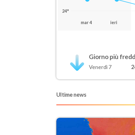
24°
mar 4
ieri
Giorno più fred
Venerdì 7
2
Ultime news