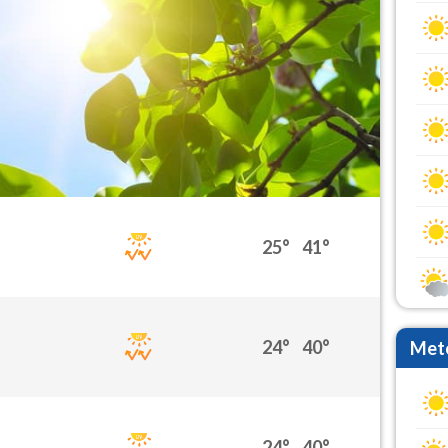
25°
41°
24°
40°
Mete
24°
40°