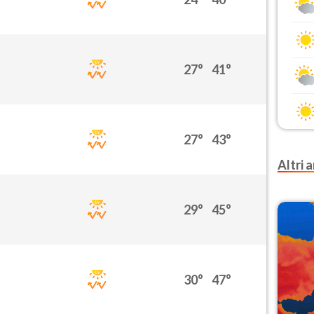
27°
41°
27°
43°
Altri a
29°
45°
30°
47°