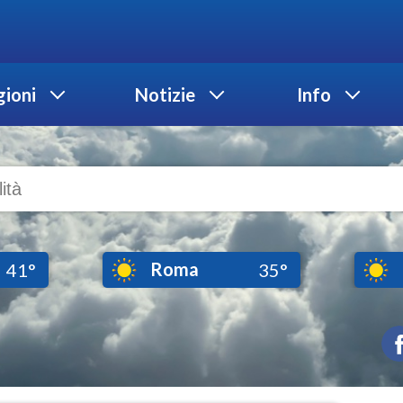
ioni
Notizie
Info
Roma
41°
35°