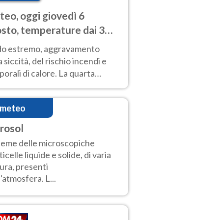
eo, oggi giovedì 6
sto, temperature dai 33
40 gradi
do estremo, aggravamento
a siccità, del rischio incendi e
orali di calore. La quarta
nsa ondata di calore non dà
gua e durerà fino Ferragosto
imeteo
rosol
ieme delle microscopiche
ticelle liquide e solide, di varia
ura, presenti
l'atmosfera. L...