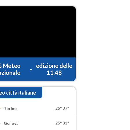
G Meteo
edizione delle
-
zionale
11:48
o città italiane
25°
37°
Torino
25°
31°
Genova