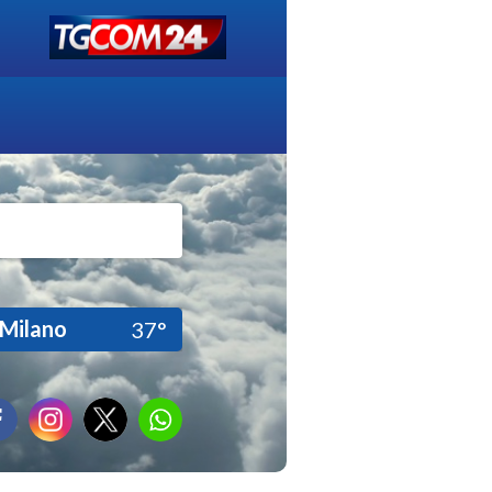
Milano
37°