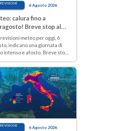
REVISIONE
6 Agosto 2026
eo: calura fino a
ragosto! Breve stop al
d tra 7 e 9 agosto
revisioni meteo per oggi, 6
to, indicano una giornata di
o intenso e afosto. Breve stop
Anticiclone solo sulle regioni del
d.
REVISIONE
6 Agosto 2026