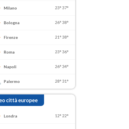
23°
37°
Milano
26°
38°
Bologna
21°
38°
Firenze
23°
36°
Roma
26°
34°
Napoli
28°
31°
Palermo
o città europee
12°
22°
Londra