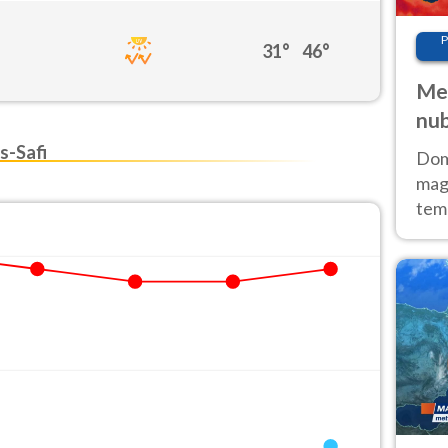
P
31°
46°
Met
nub
Sud
s-Safi
Doma
magg
temp
sem
prev