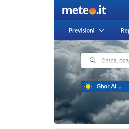
Previsioni
Reg
Ghor Al ...