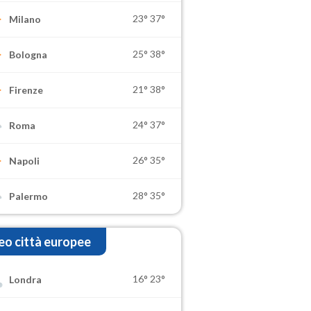
23°
37°
Milano
25°
38°
Bologna
21°
38°
Firenze
24°
37°
Roma
26°
35°
Napoli
28°
35°
Palermo
o città europee
16°
23°
Londra