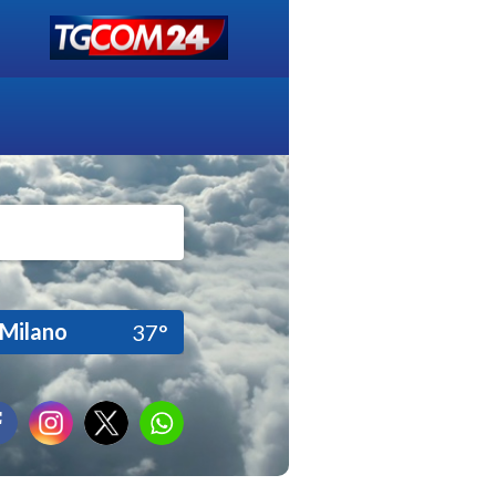
Milano
37°