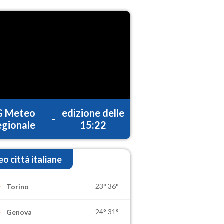
G Meteo
edizione delle
-
gionale
15:22
o città italiane
23°
36°
Torino
24°
31°
Genova