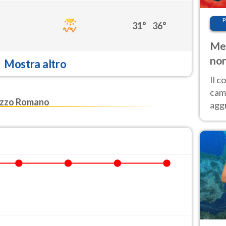
P
31°
36°
Met
non
Mostra altro
Il 
cam
azzo Romano
aggr
risc
cal
Fer