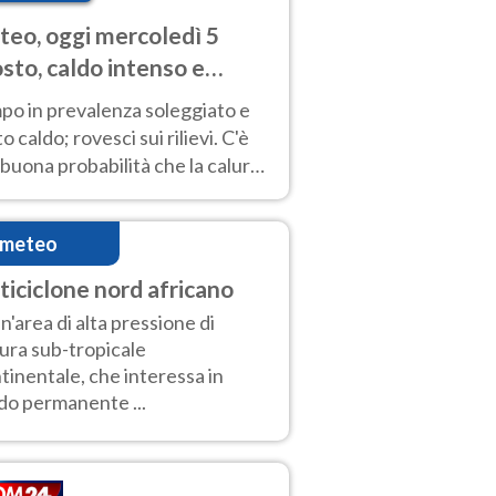
eo, oggi mercoledì 5
sto, caldo intenso e
porali
po in prevalenza soleggiato e
o caldo; rovesci sui rilievi. C'è
buona probabilità che la calura
a protrarsi fino almeno a
ragosto
imeteo
ticiclone nord africano
un'area di alta pressione di
ura sub-tropicale
tinentale, che interessa in
o permanente ...