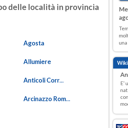
o delle località in provincia
Met
ago
tem
Tem
molt
Agosta
una 
poss
Fer
Allumiere
Wik
An
Anticoli Corr...
E' 
nat
con
Arcinazzo Rom...
mod