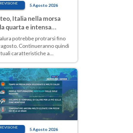
REVISIONE
5 Agosto 2026
eo, Italia nella morsa
la quarta e intensa
ata di caldo
alura potrebbe protrarsi fino
ragosto. Continueranno quindi
ttuali caratteristiche a
inare le prossime giornate:
o estremo e temporali di calore
REVISIONE
5 Agosto 2026