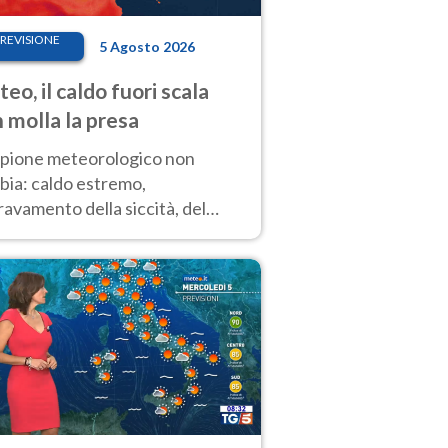
REVISIONE
5 Agosto 2026
eo, il caldo fuori scala
 molla la presa
copione meteorologico non
bia: caldo estremo,
avamento della siccità, del
hio incendi e temporali di
ore. Nessun cambiamento fino
ragosto