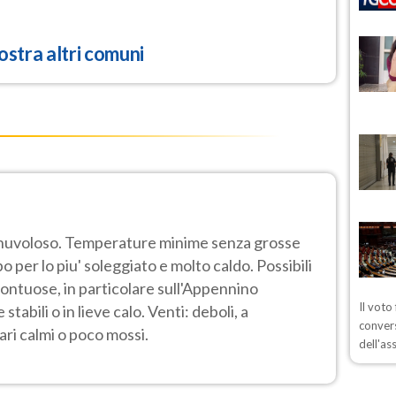
stra altri comuni
o nuvoloso. Temperature minime senza grosse
 per lo piu' soleggiato e molto caldo. Possibili
montuose, in particolare sull'Appennino
Il voto
abili o in lieve calo. Venti: deboli, a
convers
ri calmi o poco mossi.
dell'as