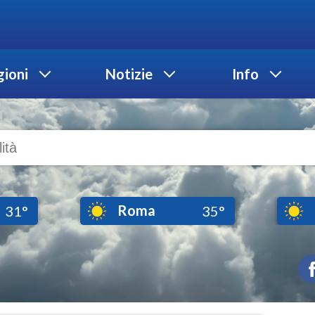
ioni
Notizie
Info
Roma
31°
35°