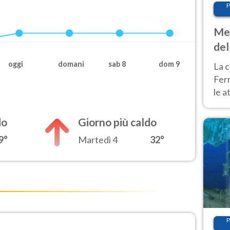
P
Met
del
ond
oggi
domani
sab 8
dom 9
La c
Fer
le a
dom
cald
do
Giorno più caldo
9°
Martedì 4
32°
P