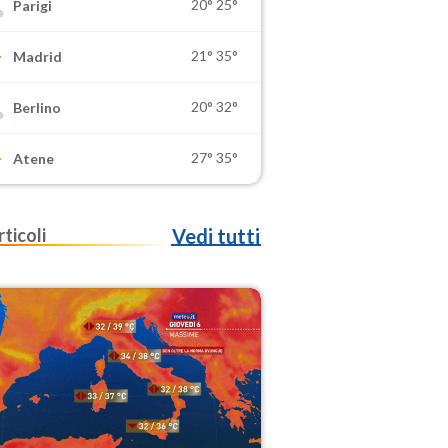
20°
25°
Parigi
21°
35°
Madrid
20°
32°
Berlino
27°
35°
Atene
rticoli
Vedi tutti