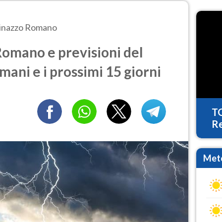
inazzo Romano
omano e previsioni del
mani e i prossimi 15 giorni
T
Re
Mete