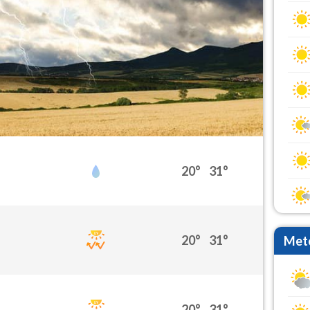
20°
31°
20°
31°
Mete
20°
31°