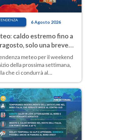
TENDENZA
6 Agosto 2026
eo: caldo estremo fino a
ragosto, solo una breve
sa. Ecco dove
tendenza meteo per il weekend
inizio della prossima settimana,
la che ci condurrà al
ragosto, vede ancora
perature molto elevate