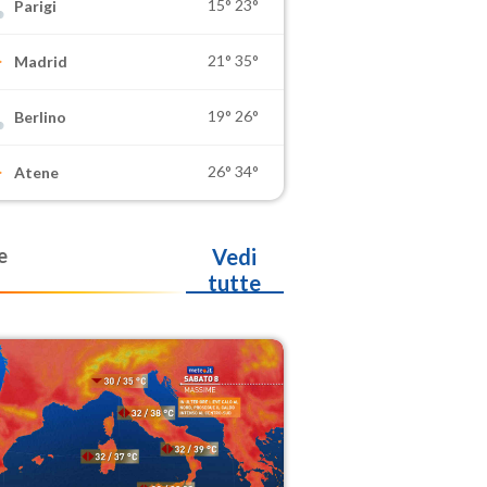
15°
23°
Parigi
21°
35°
Madrid
19°
26°
Berlino
26°
34°
Atene
e
Vedi
tutte