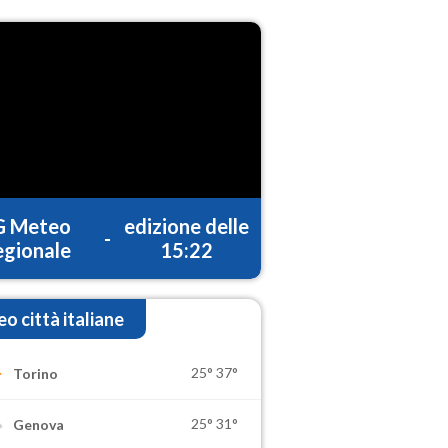
G Meteo
edizione delle
-
gionale
15:22
o città italiane
25°
37°
Torino
25°
31°
Genova