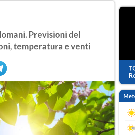
omani. Previsioni del
oni, temperatura e venti
T
Re
Mete