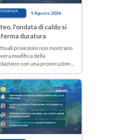
TENDENZA
5 Agosto 2026
eo, l'ondata di caldo si
ferma duratura
ttuali proiezioni non mostrano
vera modifica della
colazione con una prosecuzione
caldo fuori scala per molti
ni, compresa la settimana di
ragosto