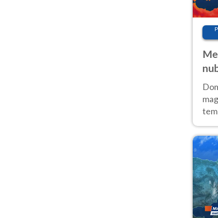
P
Met
nub
Sud
Doma
magg
temp
sem
prev