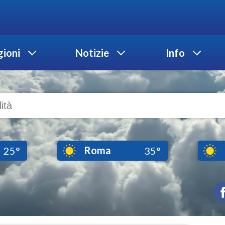
ioni
Notizie
Info
Roma
25°
35°