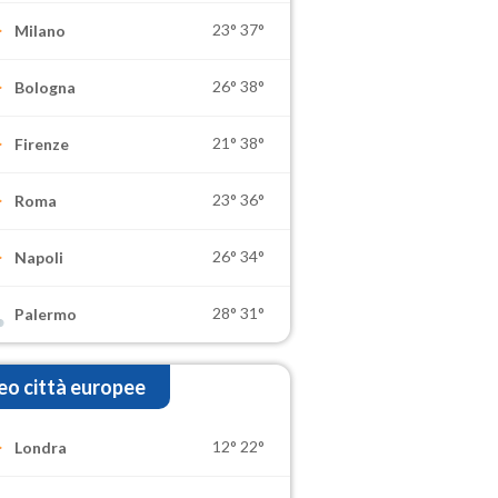
23°
37°
Milano
26°
38°
Bologna
21°
38°
Firenze
23°
36°
Roma
26°
34°
Napoli
28°
31°
Palermo
o città europee
12°
22°
Londra