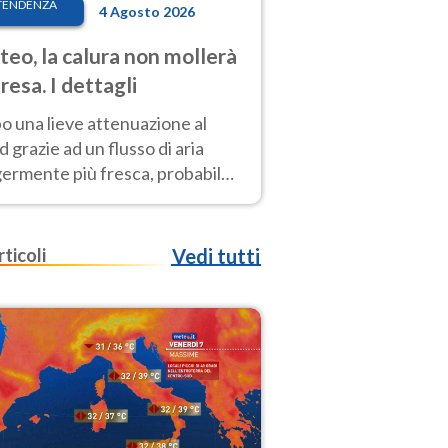
TENDENZA
4 Agosto 2026
eo, la calura non mollerà
presa. I dettagli
o una lieve attenuazione al
 grazie ad un flusso di aria
germente più fresca, probabile
o rinforzo dell’anticiclone
icano entro Ferragosto
rticoli
Vedi tutti