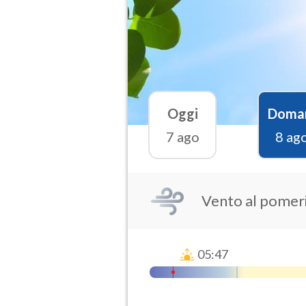
Oggi
Doma
7 ago
8 ag
Vento al pomeri
05:47