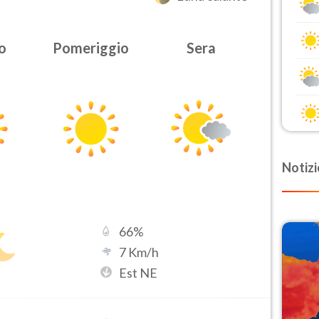
o
Pomeriggio
Sera
Notizi
66
%
7
Km/h
Est NE