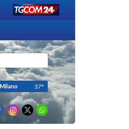
Milano
37°