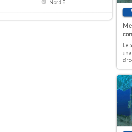
Nord E
Met
con
Le a
una 
cir
del 
gior
Fer