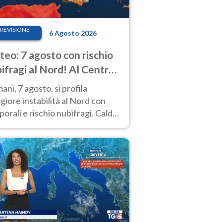
REVISIONE
6 Agosto 2026
eo: 7 agosto con rischio
ifragi al Nord! Al Centro-
 caldo estremo
ni, 7 agosto, si profila
iore instabilità al Nord con
orali e rischio nubifragi. Caldo
pre estremo al Centro-Sud. Le
isioni.