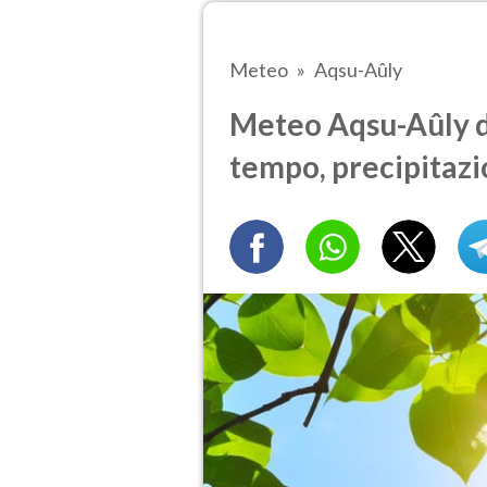
Meteo
Aqsu-Aûly
Meteo Aqsu-Aûly d
tempo, precipitazi