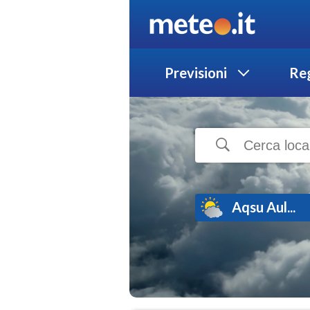
Previsioni
Reg
Aqsu Aul...