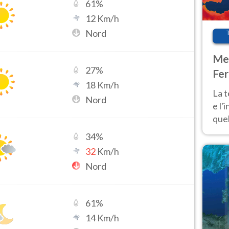
61
%
12
Km/h
Nord
Met
27
%
Fer
18
Km/h
pau
La 
Nord
e l'
quel
Fer
34
%
tem
32
Km/h
Nord
61
%
14
Km/h