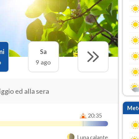
ni
Sa
o
9 ago
ggio ed alla sera
Mete
20:35
Luna calante