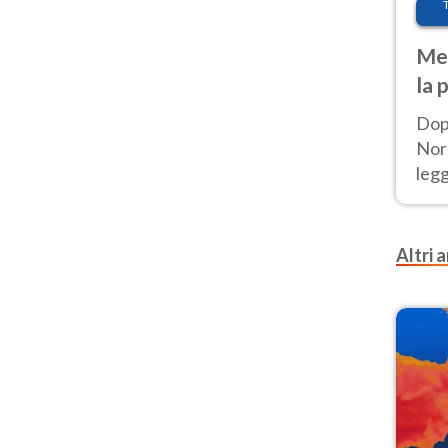
Met
la 
Dop
Nord
leg
nuov
afr
Altri a