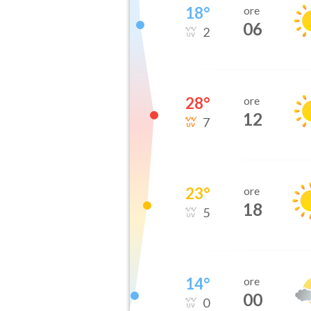
18
°
ore
06
2
28
°
ore
12
7
23
°
ore
18
5
14
°
ore
00
0