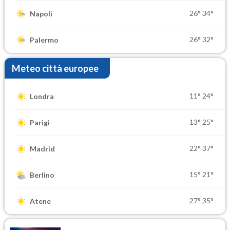
26°
34°
Napoli
26°
32°
Palermo
Meteo città europee
11°
24°
Londra
13°
25°
Parigi
22°
37°
Madrid
15°
21°
Berlino
27°
35°
Atene