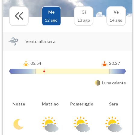
Me
Gi
Ve
12 ago
13 ago
14 ago
Vento alla sera
05:54
20:27
Luna calante
Notte
Mattino
Pomeriggio
Sera