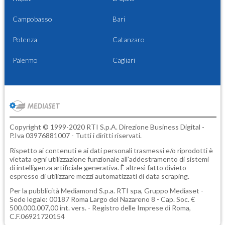
Campobasso
Bari
Potenza
Catanzaro
Palermo
Cagliari
Copyright © 1999-2020 RTI S.p.A. Direzione Business Digital -
P.Iva 03976881007 - Tutti i diritti riservati.
Rispetto ai contenuti e ai dati personali trasmessi e/o riprodotti è
vietata ogni utilizzazione funzionale all'addestramento di sistemi
di intelligenza artificiale generativa. È altresì fatto divieto
espresso di utilizzare mezzi automatizzati di data scraping.
Per la pubblicità
Mediamond S.p.a.
RTI spa, Gruppo Mediaset -
Sede legale: 00187 Roma Largo del Nazareno 8 - Cap. Soc. €
500.000.007,00 int. vers. - Registro delle Imprese di Roma,
C.F.06921720154