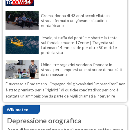
Crema, donna di 43 anni accoltellata in
strada: fermato un giovane cittadino
nordafricano
Jesolo, si tuffa dal pontile e sbatte la testa
sul fondale: muore 17enne | Tragedia sul
Latemar: 14enne cade per oltre 50 metri e
perde la vita
Udine, tre ragazzini vendono limonata in
strada per comprarsi un motorino: denunciati
da un passante
È successo a Pradamano. L'impegno dei giovanissimi "imprenditori" non
è stato premiato per la "rigidità" di qualche concittadino: per loro è
scattata un'ammonizione da parte dei vigili chiamati a intervenire
Wikimeteo
Depressione orografica
Aree di bassa pressione che si generano sottovento