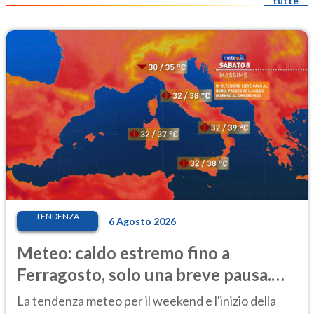
tutte
TENDENZA
6 Agosto 2026
Meteo: caldo estremo fino a
Ferragosto, solo una breve pausa.
Ecco dove
La tendenza meteo per il weekend e l'inizio della