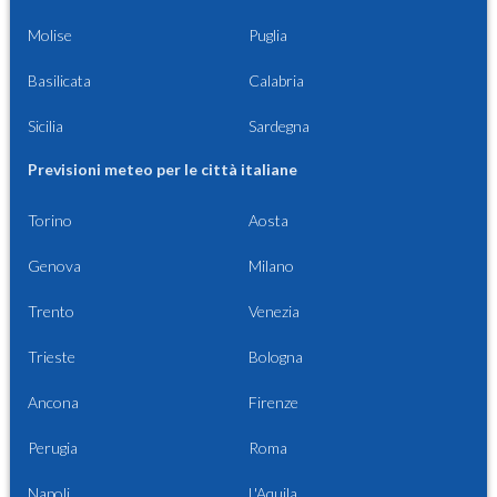
Molise
Puglia
Basilicata
Calabria
Sicilia
Sardegna
Previsioni meteo per le città italiane
Torino
Aosta
Genova
Milano
Trento
Venezia
Trieste
Bologna
Ancona
Firenze
Perugia
Roma
Napoli
L'Aquila