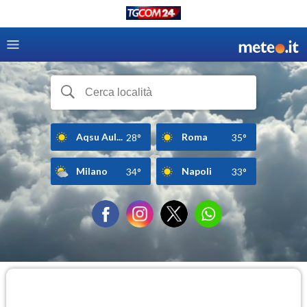
Aqsu Aul...
Roma
28°
35°
Milano
Napoli
34°
33°