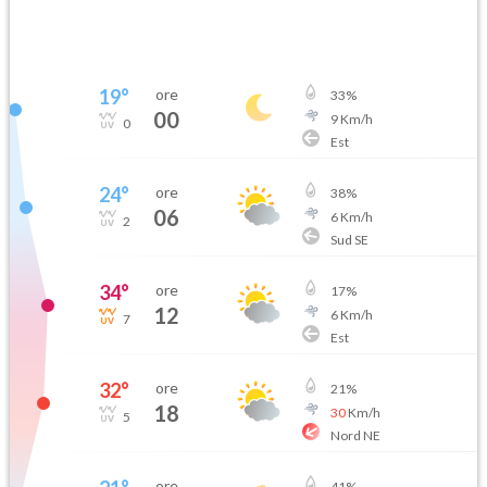
19
°
ore
33
%
00
9
Km/h
0
Est
24
°
ore
38
%
06
6
Km/h
2
Sud SE
34
°
ore
17
%
12
6
Km/h
7
Est
32
°
ore
21
%
18
30
Km/h
5
Nord NE
ore
41
%