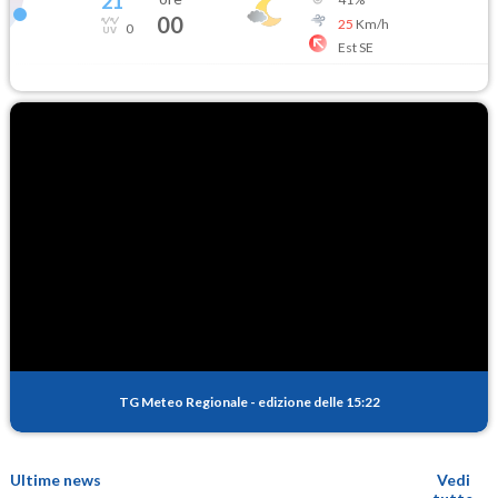
21
°
00
25
Km/h
0
Est SE
TG Meteo Regionale
-
edizione delle 15:22
Ultime news
Vedi