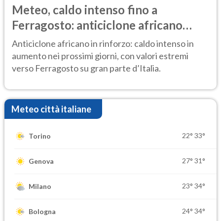
Meteo, caldo intenso fino a
Ferragosto: anticiclone africano
ancora protagonista
Anticiclone africano in rinforzo: caldo intenso in
aumento nei prossimi giorni, con valori estremi
verso Ferragosto su gran parte d’Italia.
Meteo città italiane
22°
33°
Torino
27°
31°
Genova
23°
34°
Milano
24°
34°
Bologna