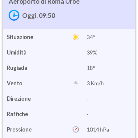
Roma Urbe
Oggi, 09:50
Situazione
34°
Umidità
39%
18°
Vento
3 Km/h
Direzione
-
Raffiche
-
Pressione
1014 hPa