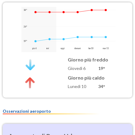
34°
26°
19°
gio 6
ieri
oggi
domani
lun 10
mar 11
Giorno più freddo
Giovedì 6
19°
Giorno più caldo
Lunedì 10
34°
Osservazioni aeroporto