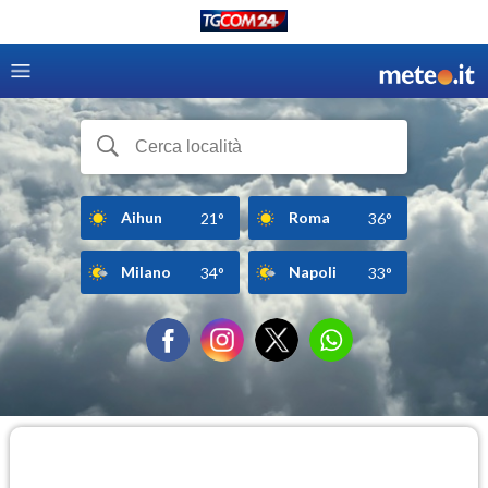
Aihun
Roma
21°
36°
Milano
Napoli
34°
33°