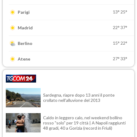
13°
25°
Parigi
22°
37°
Madrid
15°
22°
Berlino
27°
33°
Atene
Sardegna, riapre dopo 13 anni il ponte
crollato nell'alluvione del 2013
Caldo in leggero calo, nel weekend bollino
rosso "solo" per 19 città | A Napoli raggiunti
48 gradi, 40 a Gorizia (record in Friuli)