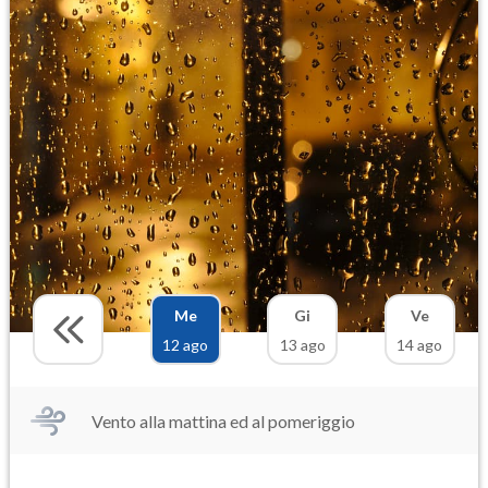
Me
Gi
Ve
12 ago
13 ago
14 ago
Vento alla mattina ed al pomeriggio