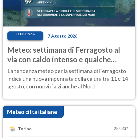
TENDENZA
7 Agosto 2026
Meteo: settimana di Ferragosto al
via con caldo intenso e qualche
temporale
La tendenza meteo per la settimana di Ferragosto
indica una nuova impennata della calura tra 11 e 14
agosto, con nuovi rialzi anche al Nord.
Meteo città italiane
25°
33°
Torino