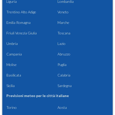
Liguria
Lombardia
Trentino Alto Adige
Veneto
Emilia Romagna
Marche
Friuli Venezia Giulia
Toscana
Umbria
Lazio
Campania
Abruzzo
Molise
Puglia
Basilicata
Calabria
Sicilia
Sardegna
Previsioni meteo per le città italiane
Torino
Aosta