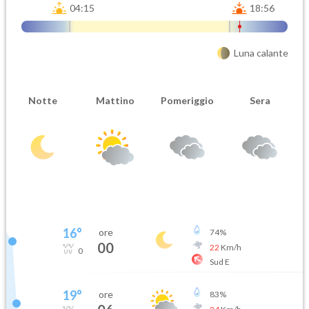
04:15
18:56
Luna calante
Notte
Mattino
Pomeriggio
Sera
16
°
ore
74
%
00
22
Km/h
0
Sud E
19
°
ore
83
%