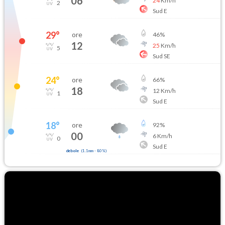
06
24
Km/h
2
Sud E
29
°
ore
46
%
12
25
Km/h
5
Sud SE
24
°
ore
66
%
18
12
Km/h
1
Sud E
18
°
ore
92
%
00
6
Km/h
0
Sud E
debole
(
1.1mm
-
80
%)