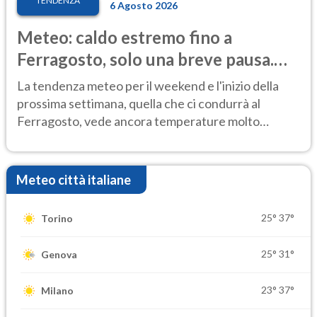
TENDENZA
6 Agosto 2026
Meteo: caldo estremo fino a
Ferragosto, solo una breve pausa.
Ecco dove
La tendenza meteo per il weekend e l'inizio della
prossima settimana, quella che ci condurrà al
Ferragosto, vede ancora temperature molto
elevate
Meteo città italiane
25°
37°
Torino
25°
31°
Genova
23°
37°
Milano