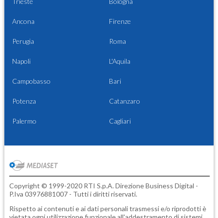
Trieste
Bologna
Ancona
Firenze
Perugia
Roma
Napoli
L'Aquila
Campobasso
Bari
Potenza
Catanzaro
Palermo
Cagliari
Copyright © 1999-2020 RTI S.p.A. Direzione Business Digital -
P.Iva 03976881007 - Tutti i diritti riservati.
Rispetto ai contenuti e ai dati personali trasmessi e/o riprodotti è
vietata ogni utilizzazione funzionale all'addestramento di sistemi