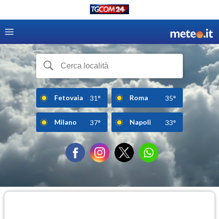
Fetovaia
Roma
31°
35°
Milano
Napoli
37°
33°