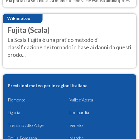
e la porta era socchiusa. Al momento non viene esclusa alcuna ipotesi
Wikimeteo
Fujita (Scala)
La Scala Fujita è una pratico metodo di
classificazione dei tornado in base ai danni da questi
prodo...
Previsioni meteo per le regioni italiane
Piemonte
Valle d'Aosta
Liguria
Lombardia
Trentino Alto Adige
Veneto
Emilia Romagna
Marche