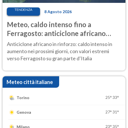
TENDENZA
8 Agosto 2026
Meteo, caldo intenso fino a
Ferragosto: anticiclone africano
ancora protagonista
Anticiclone africano in rinforzo: caldo intenso in
aumento nei prossimi giorni, con valori estremi
verso Ferragosto su gran parte d’Italia
Meteo città italiane
25°
33°
Torino
27°
31°
Genova
23°
35°
Milano