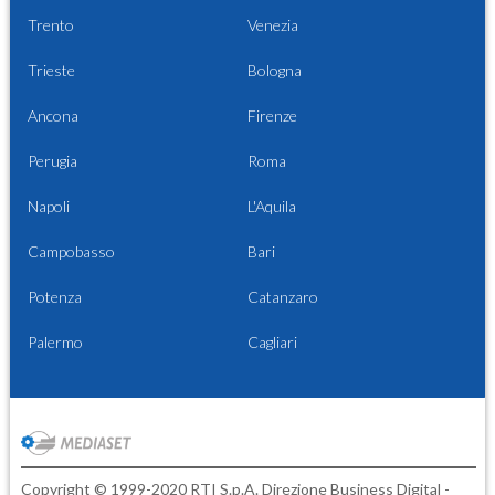
Trento
Venezia
Trieste
Bologna
Ancona
Firenze
Perugia
Roma
Napoli
L'Aquila
Campobasso
Bari
Potenza
Catanzaro
Palermo
Cagliari
Copyright © 1999-2020 RTI S.p.A. Direzione Business Digital -