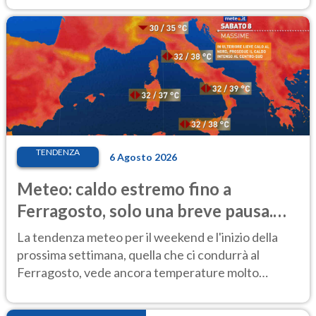
TENDENZA
6 Agosto 2026
Meteo: caldo estremo fino a
Ferragosto, solo una breve pausa.
Ecco dove
La tendenza meteo per il weekend e l'inizio della
prossima settimana, quella che ci condurrà al
Ferragosto, vede ancora temperature molto
elevate