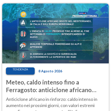
TENDENZA
8 Agosto 2026
Meteo, caldo intenso fino a
Ferragosto: anticiclone africano
ancora protagonista
Anticiclone africano in rinforzo: caldo intenso in
aumento nei prossimi giorni, con valori estremi