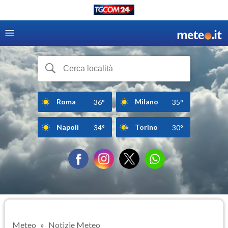
Roma
Milano
36°
35°
Napoli
Torino
34°
30°
Meteo
Notizie Meteo