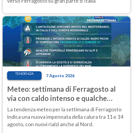
verso Ferragosto su gran parte d’Italia
TENDENZA
7 Agosto 2026
Meteo: settimana di Ferragosto al
via con caldo intenso e qualche
temporale
La tendenza meteo per la settimana di Ferragosto
indica una nuova impennata della calura tra 11 e 14
agosto, con nuovi rialzi anche al Nord.