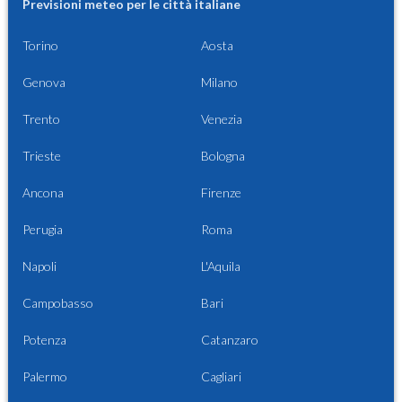
Previsioni meteo per le città italiane
Torino
Aosta
Genova
Milano
Trento
Venezia
Trieste
Bologna
Ancona
Firenze
Perugia
Roma
Napoli
L'Aquila
Campobasso
Bari
Potenza
Catanzaro
Palermo
Cagliari