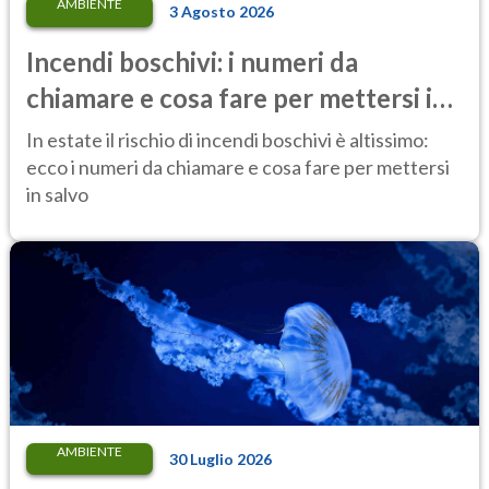
AMBIENTE
3 Agosto 2026
Incendi boschivi: i numeri da
chiamare e cosa fare per mettersi in
salvo
In estate il rischio di incendi boschivi è altissimo:
ecco i numeri da chiamare e cosa fare per mettersi
in salvo
AMBIENTE
30 Luglio 2026