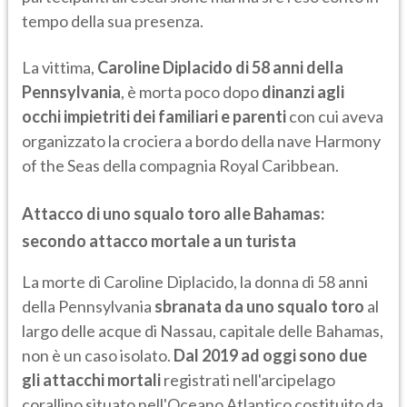
tempo della sua presenza.
La vittima,
Caroline Diplacido di 58 anni della
Pennsylvania
, è morta poco dopo
dinanzi agli
occhi impietriti dei familiari e parenti
con cui aveva
organizzato la crociera a bordo della nave Harmony
of the Seas della compagnia Royal Caribbean.
Attacco di uno squalo toro alle Bahamas:
secondo attacco mortale a un turista
La morte di Caroline Diplacido, la donna di 58 anni
della Pennsylvania
sbranata da uno squalo toro
al
largo delle acque di Nassau, capitale delle Bahamas,
non è un caso isolato.
Dal 2019 ad oggi sono due
gli attacchi mortali
registrati nell'arcipelago
corallino situato nell'Oceano Atlantico costituito da