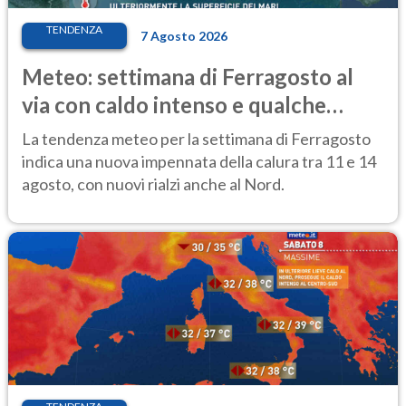
TENDENZA
7 Agosto 2026
Meteo: settimana di Ferragosto al
via con caldo intenso e qualche
temporale
La tendenza meteo per la settimana di Ferragosto
indica una nuova impennata della calura tra 11 e 14
agosto, con nuovi rialzi anche al Nord.