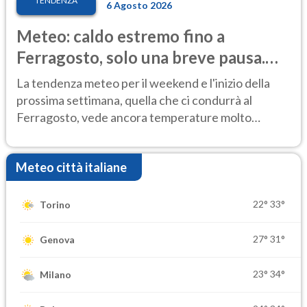
TENDENZA
6 Agosto 2026
Meteo: caldo estremo fino a
Ferragosto, solo una breve pausa.
Ecco dove
La tendenza meteo per il weekend e l'inizio della
prossima settimana, quella che ci condurrà al
Ferragosto, vede ancora temperature molto
elevate
Meteo città italiane
22°
33°
Torino
27°
31°
Genova
23°
34°
Milano