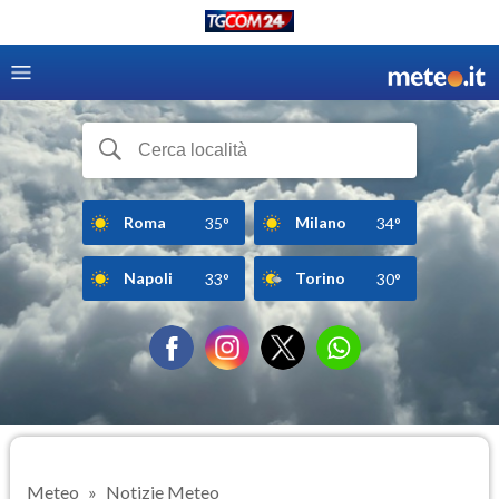
Roma
Milano
35°
34°
Napoli
Torino
33°
30°
Meteo
Notizie Meteo