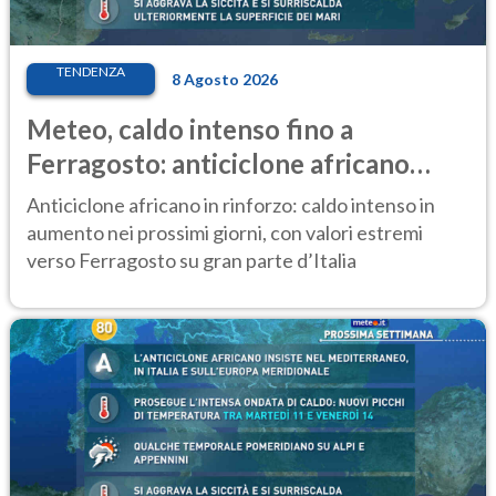
TENDENZA
8 Agosto 2026
Meteo, caldo intenso fino a
Ferragosto: anticiclone africano
ancora protagonista
Anticiclone africano in rinforzo: caldo intenso in
aumento nei prossimi giorni, con valori estremi
verso Ferragosto su gran parte d’Italia