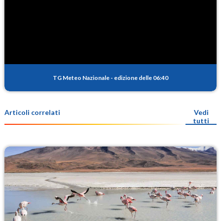
TG Meteo Nazionale
-
edizione delle 06:40
Articoli correlati
Vedi
tutti