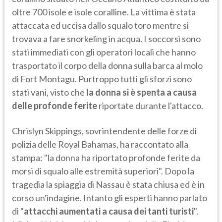
oltre 700 isole e isole coralline. La vittima è stata
attaccata ed uccisa dallo squalo toro mentre si
trovava a fare snorkeling in acqua. I soccorsi sono
stati immediati con gli operatori locali che hanno
trasportato il corpo della donna sulla barca al molo
di Fort Montagu. Purtroppo tutti gli sforzi sono
stati vani, visto che
la donna si è spenta a causa
delle profonde ferite
riportate durante l'attacco.
Chrislyn Skippings, sovrintendente delle forze di
polizia delle Royal Bahamas, ha raccontato alla
stampa: "la donna ha riportato profonde ferite da
morsi di squalo alle estremità superiori". Dopo la
tragedia la spiaggia di Nassau è stata chiusa ed è in
corso un'indagine. Intanto gli esperti hanno parlato
di "
attacchi aumentati a causa dei tanti turisti
".