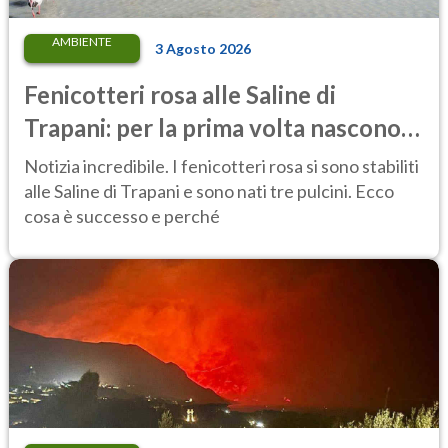
AMBIENTE
3 Agosto 2026
Fenicotteri rosa alle Saline di
Trapani: per la prima volta nascono
tre pulcini nella riserva
Notizia incredibile. I fenicotteri rosa si sono stabiliti
alle Saline di Trapani e sono nati tre pulcini. Ecco
cosa è successo e perché