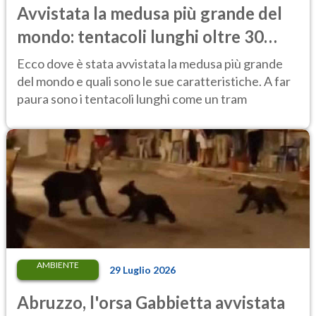
Avvistata la medusa più grande del
mondo: tentacoli lunghi oltre 30
metri, più di un tram cittadino
Ecco dove è stata avvistata la medusa più grande
del mondo e quali sono le sue caratteristiche. A far
paura sono i tentacoli lunghi come un tram
AMBIENTE
29 Luglio 2026
Abruzzo, l'orsa Gabbietta avvistata