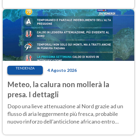
settimana di Ferragosto
TENDENZA
4 Agosto 2026
Meteo, la calura non mollerà la
presa. I dettagli
Dopo una lieve attenuazione al Nord grazie ad un
flusso di aria leggermente più fresca, probabile
nuovo rinforzo dell’anticiclone africano entro
Ferragosto