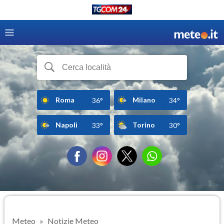
Roma
Milano
36°
34°
Napoli
Torino
33°
30°
Meteo
Notizie Meteo