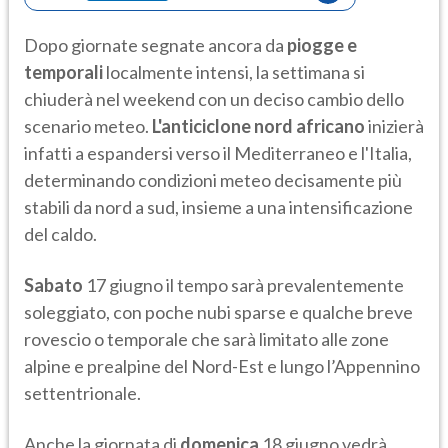
Dopo giornate segnate ancora da
piogge e
temporali
localmente intensi, la settimana si
chiuderà nel weekend con un deciso cambio dello
scenario meteo.
L'anticiclone nord africano
inizierà
infatti a espandersi verso il Mediterraneo e l'Italia,
determinando condizioni meteo decisamente più
stabili da nord a sud, insieme a una intensificazione
del caldo.
Sabato
17 giugno il tempo sarà prevalentemente
soleggiato, con poche nubi sparse e qualche breve
rovescio o temporale che sarà limitato alle zone
alpine e prealpine del Nord-Est e lungo l’Appennino
settentrionale.
Anche la giornata di
domenica
18 giugno vedrà