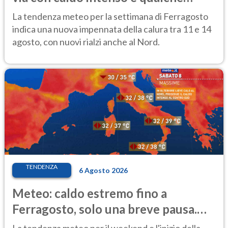
temporale
La tendenza meteo per la settimana di Ferragosto
indica una nuova impennata della calura tra 11 e 14
agosto, con nuovi rialzi anche al Nord.
TENDENZA
6 Agosto 2026
Meteo: caldo estremo fino a
Ferragosto, solo una breve pausa.
Ecco dove
La tendenza meteo per il weekend e l'inizio della