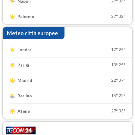
27°
33°
Napoli
27°
32°
Palermo
Meteo città europee
12°
24°
Londra
13°
25°
Parigi
22°
37°
Madrid
15°
22°
Berlino
27°
33°
Atene