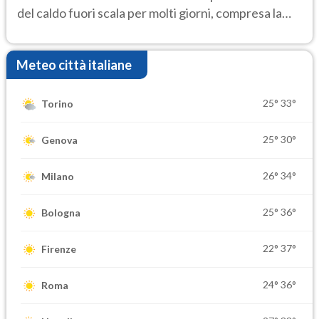
del caldo fuori scala per molti giorni, compresa la
settimana di Ferragosto
Meteo città italiane
25°
33°
Torino
25°
30°
Genova
26°
34°
Milano
25°
36°
Bologna
22°
37°
Firenze
24°
36°
Roma