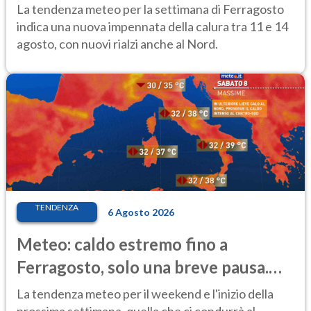
temporale
La tendenza meteo per la settimana di Ferragosto
indica una nuova impennata della calura tra 11 e 14
agosto, con nuovi rialzi anche al Nord.
TENDENZA
6 Agosto 2026
Meteo: caldo estremo fino a
Ferragosto, solo una breve pausa.
Ecco dove
La tendenza meteo per il weekend e l'inizio della