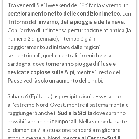
Tra venerdì 5 e il weekend dell'Epifania vivremo un
peggioramento netto delle condizioni meteo
, con
il ritorno dell'
inverno, della pioggia e della neve
.
Con l’arrivo di un’intensa perturbazione atlantica (la
numero 2 di gennaio), il tempo è già in
peggioramento ad iniziare dalle regioni
settentrionali, quelle centrali tirreniche e la
Sardegna, dove torneranno
piogge diffuse e
nevicate copiose sulle Alpi
, mentre il resto del
Paese vedrà solo un aumento delle nubi.
Sabato 6 (Epifania) le precipitazioni cesseranno
all’estremo Nord-Ovest, mentre il sistema frontale
raggiungerà anche
il Sud e la Sicilia
dove saranno
possibili anche dei
temporali
. Nella seconda parte
di domenica 7 la situazione tenderà a migliorare
gradualmente al Nord, mentre
al Centro-Sud il