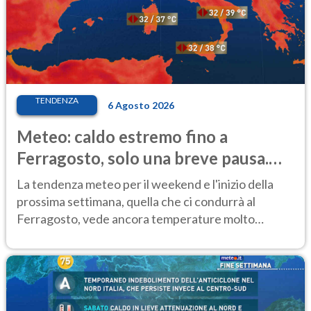
TENDENZA
6 Agosto 2026
Meteo: caldo estremo fino a
Ferragosto, solo una breve pausa.
Ecco dove
La tendenza meteo per il weekend e l'inizio della
prossima settimana, quella che ci condurrà al
Ferragosto, vede ancora temperature molto
elevate