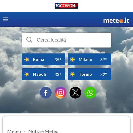
Roma
Milano
35°
37°
Napoli
Torino
33°
32°
Meteo
Notizie Meteo