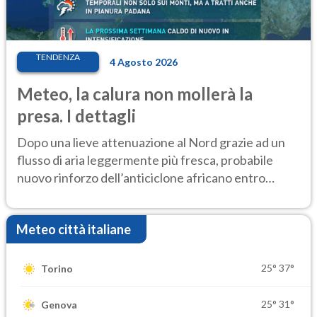
TENDENZA
4 Agosto 2026
Meteo, la calura non mollerà la
presa. I dettagli
Dopo una lieve attenuazione al Nord grazie ad un
flusso di aria leggermente più fresca, probabile
nuovo rinforzo dell’anticiclone africano entro
Ferragosto
Meteo città italiane
25°
37°
Torino
25°
31°
Genova