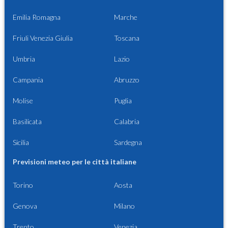
Emilia Romagna
Marche
Friuli Venezia Giulia
Toscana
Umbria
Lazio
Campania
Abruzzo
Molise
Puglia
Basilicata
Calabria
Sicilia
Sardegna
Previsioni meteo per le città italiane
Torino
Aosta
Genova
Milano
Trento
Venezia