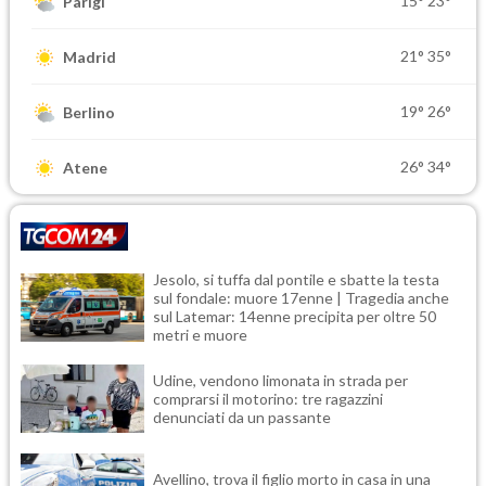
15°
23°
Parigi
21°
35°
Madrid
19°
26°
Berlino
26°
34°
Atene
Jesolo, si tuffa dal pontile e sbatte la testa
sul fondale: muore 17enne | Tragedia anche
sul Latemar: 14enne precipita per oltre 50
metri e muore
Udine, vendono limonata in strada per
comprarsi il motorino: tre ragazzini
denunciati da un passante
Avellino, trova il figlio morto in casa in una