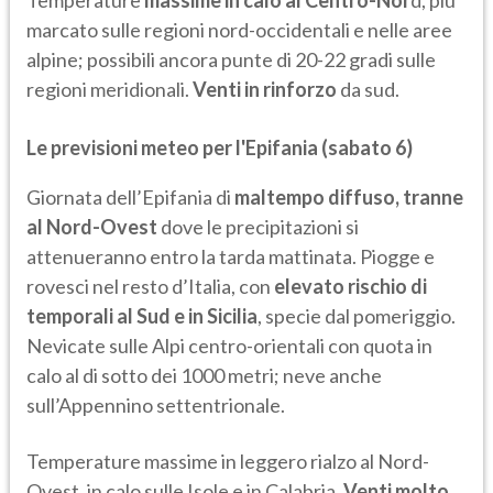
Temperature
massime in calo al Centro-Nor
d, più
marcato sulle regioni nord-occidentali e nelle aree
alpine; possibili ancora punte di 20-22 gradi sulle
regioni meridionali.
Venti in rinforzo
da sud.
Le previsioni meteo per l'Epifania (sabato 6)
Giornata dell’Epifania di
maltempo diffuso, tranne
al Nord-Ovest
dove le precipitazioni si
attenueranno entro la tarda mattinata. Piogge e
rovesci nel resto d’Italia, con
elevato rischio di
temporali al Sud e in Sicilia
, specie dal pomeriggio.
Nevicate sulle Alpi centro-orientali con quota in
calo al di sotto dei 1000 metri; neve anche
sull’Appennino settentrionale.
Temperature massime in leggero rialzo al Nord-
Ovest, in calo sulle Isole e in Calabria.
Venti molto