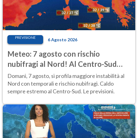
PREVISIONE
6 Agosto 2026
Meteo: 7 agosto con rischio
nubifragi al Nord! Al Centro-Sud
caldo estremo
Domani, 7 agosto, si profila maggiore instabilità al
Nord con temporali e rischio nubifragi. Caldo
sempre estremo al Centro-Sud. Le previsioni.