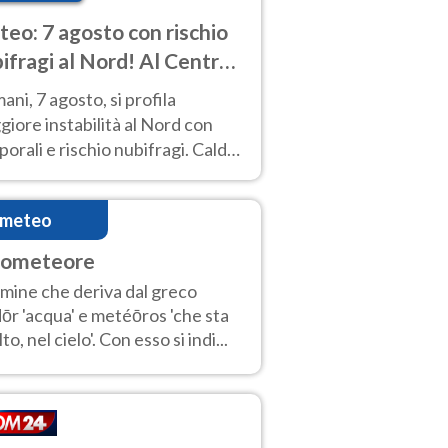
eo: 7 agosto con rischio
ifragi al Nord! Al Centro-
 caldo estremo
ni, 7 agosto, si profila
iore instabilità al Nord con
orali e rischio nubifragi. Caldo
pre estremo al Centro-Sud. Le
isioni.
imeteo
rometeore
mine che deriva dal greco
ōr 'acqua' e metéōros 'che sta
lto, nel cielo'. Con esso si indi...