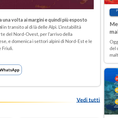
P
a una volta ai margini e quindi più esposto
Met
ni
in transito al di là delle Alpi. L'instabilità
mal
rte del Nord-Ovest, per l'arrivo della
nub
, e domenica i settori alpini di Nord-Est e le
Oggi
es
del 
Friuli.
malt
estr
prev
WhatsApp
Vedi tutti