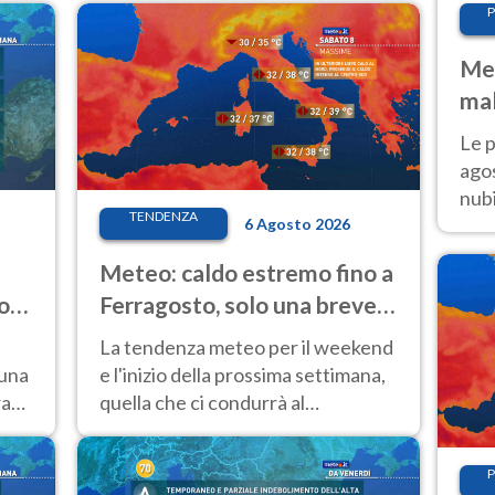
P
Met
mal
fin
Le p
agos
nubi
TENDENZA
Cen
6 Agosto 2026
mol
Meteo: caldo estremo fino a
o
Ferragosto, solo una breve
pausa. Ecco dove
La tendenza meteo per il weekend
 una
e l'inizio della prossima settimana,
ra
quella che ci condurrà al
Ferragosto, vede ancora
temperature molto elevate
P