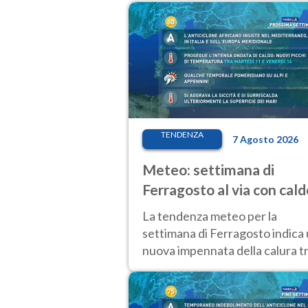
TENDENZA
7 Agosto 2026
Meteo: settimana di
Ferragosto al via con cald
intenso e qualche
La tendenza meteo per la
temporale
settimana di Ferragosto indica
nuova impennata della calura t
11 e 14 agosto, con nuovi rialzi
anche al Nord.