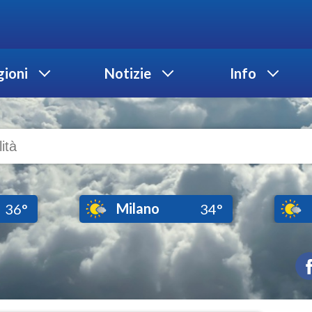
ioni
Notizie
Info
Milano
36°
34°