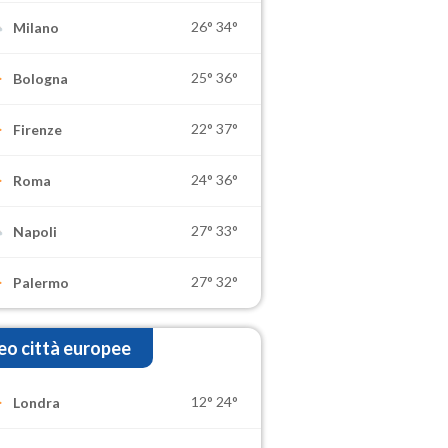
26°
34°
Milano
25°
36°
Bologna
22°
37°
Firenze
24°
36°
Roma
27°
33°
Napoli
27°
32°
Palermo
o città europee
12°
24°
Londra