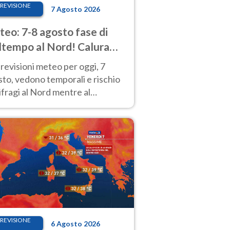
REVISIONE
7 Agosto 2026
eo: 7-8 agosto fase di
tempo al Nord! Calura
o a Ferragosto
revisioni meteo per oggi, 7
to, vedono temporali e rischio
fragi al Nord mentre al
tro-Sud sole e caldo sempre
to intenso.
REVISIONE
6 Agosto 2026