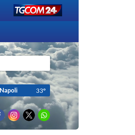
Napoli
33°