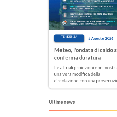
TENDENZA
5 Agosto 2026
Meteo, l'ondata di caldo s
conferma duratura
Le attuali proiezioni non mostr
una vera modifica della
circolazione con una prosecuz
del caldo fuori scala per molti
giorni, compresa la settimana d
Ferragosto
Ultime news