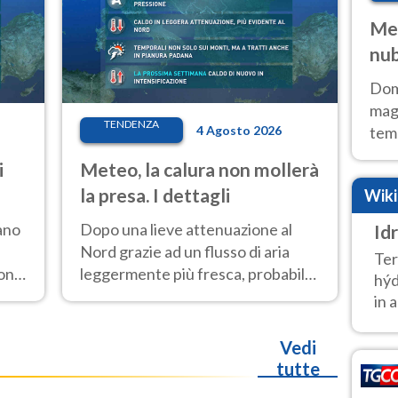
Met
nub
Sud
Doma
magg
TENDENZA
4 Agosto 2026
temp
sem
i
Meteo, la calura non mollerà
prev
la presa. I dettagli
Wik
ano
Dopo una lieve attenuazione al
Id
Nord grazie ad un flusso di aria
Ter
ione
leggermente più fresca, probabile
hýd
nuovo rinforzo dell’anticiclone
in a
i
africano entro Ferragosto
Vedi
tutte