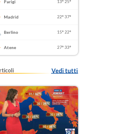
13°
25°
Parigi
22°
37°
Madrid
15°
22°
Berlino
27°
33°
Atene
rticoli
Vedi tutti