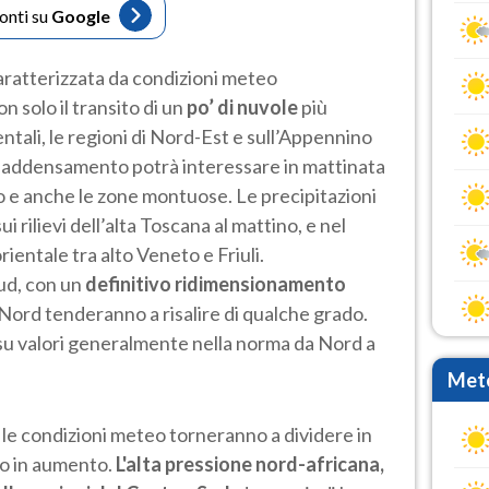
fonti su
Google
aratterizzata da condizioni meteo
 solo il transito di un
po’ di nuvole
più
ntali, le regioni di Nord-Est e sull’Appennino
e addensamento potrà interessare in mattinata
o e anche le zone montuose. Le precipitazioni
i rilievi dell’alta Toscana al mattino, e nel
ientale tra alto Veneto e Friuli.
ud, con un
definitivo ridimensionamento
-Nord tenderanno a risalire di qualche grado.
 su valori generalmente nella norma da Nord a
Mete
o
le condizioni meteo torneranno a dividere in
ldo in aumento.
L'alta pressione nord-africana,