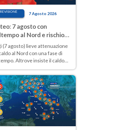
REVISIONE
7 Agosto 2026
eo: 7 agosto con
tempo al Nord e rischio
ifragi. Altrove caldo
 (7 agosto) lieve attenuazione
tremo
caldo al Nord con una fase di
empo. Altrove insiste il caldo
emo con picchi di 40°C. Le
isioni