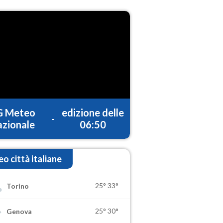
G Meteo
edizione delle
-
zionale
06:50
o città italiane
25°
33°
Torino
25°
30°
Genova