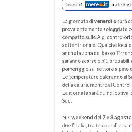
Inserisci
tra le tue 
La giornata di
venerdì 6
sarà c
prevalentemente soleggiate con
compatte sulle Alpi centro-orie
settentrionale. Qualche local
anche la zona del basso Tirren
saranno scarse e più probabili su
pomeriggio sul settore alpino or
Le temperature caleranno al S
della calura, mentre al Centro
La giornata sarà quindi estiva,
Sud.
Nel
weekend del 7 e 8 agost
due l'Italia, tra temporali e ca