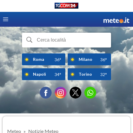
Roma
Milano
36°
36°
Napoli
Torino
34°
32°
Meteo
Notizie Meteo