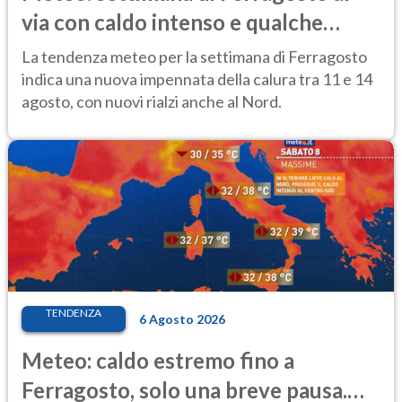
via con caldo intenso e qualche
temporale
La tendenza meteo per la settimana di Ferragosto
indica una nuova impennata della calura tra 11 e 14
agosto, con nuovi rialzi anche al Nord.
TENDENZA
6 Agosto 2026
Meteo: caldo estremo fino a
Ferragosto, solo una breve pausa.