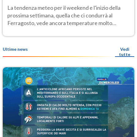
Ecco dove
La tendenza meteo per il weekend e l'inizio della
prossima settimana, quella che ci condurrà al
Ferragosto, vede ancora temperature molto
elevate
Ultime news
Vedi
tutte