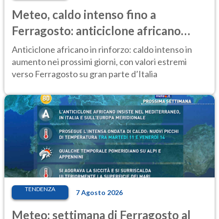
Meteo, caldo intenso fino a
Ferragosto: anticiclone africano
ancora protagonista
Anticiclone africano in rinforzo: caldo intenso in
aumento nei prossimi giorni, con valori estremi
verso Ferragosto su gran parte d’Italia
TENDENZA
7 Agosto 2026
Meteo: settimana di Ferragosto al