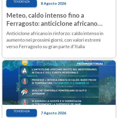
TENDENZA
8 Agosto 2026
Meteo, caldo intenso fino a
Ferragosto: anticiclone africano
ancora protagonista
Anticiclone africano in rinforzo: caldo intenso in
aumento nei prossimi giorni, con valori estremi
verso Ferragosto su gran parte d’Italia
TENDENZA
7 Agosto 2026