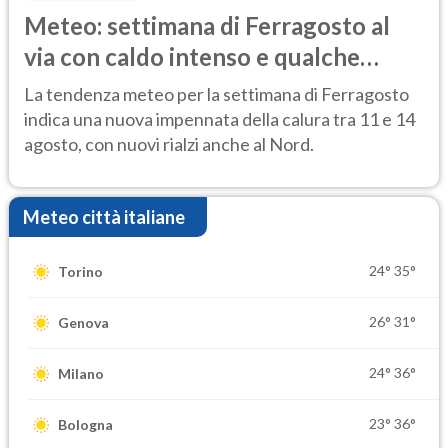
Meteo: settimana di Ferragosto al
via con caldo intenso e qualche
temporale
La tendenza meteo per la settimana di Ferragosto
indica una nuova impennata della calura tra 11 e 14
agosto, con nuovi rialzi anche al Nord.
Meteo città italiane
24°
35°
Torino
26°
31°
Genova
24°
36°
Milano
23°
36°
Bologna