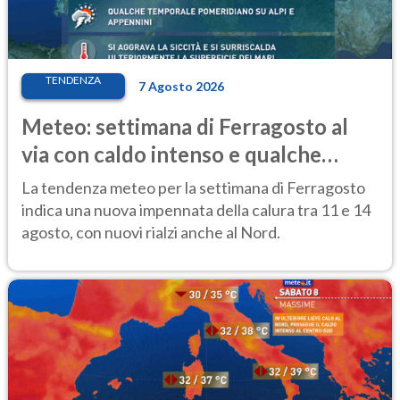
TENDENZA
7 Agosto 2026
Meteo: settimana di Ferragosto al
via con caldo intenso e qualche
temporale
La tendenza meteo per la settimana di Ferragosto
indica una nuova impennata della calura tra 11 e 14
agosto, con nuovi rialzi anche al Nord.