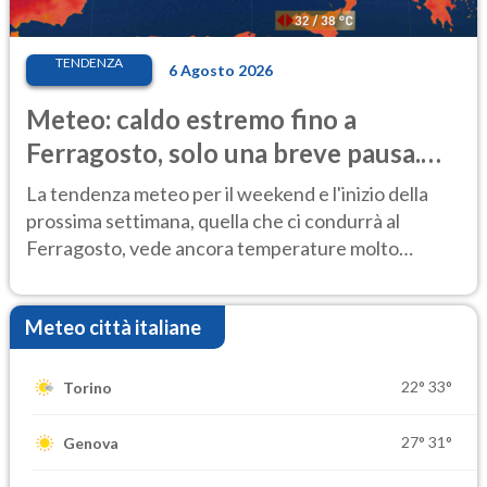
TENDENZA
6 Agosto 2026
Meteo: caldo estremo fino a
Ferragosto, solo una breve pausa.
Ecco dove
La tendenza meteo per il weekend e l'inizio della
prossima settimana, quella che ci condurrà al
Ferragosto, vede ancora temperature molto
elevate
Meteo città italiane
22°
33°
Torino
27°
31°
Genova