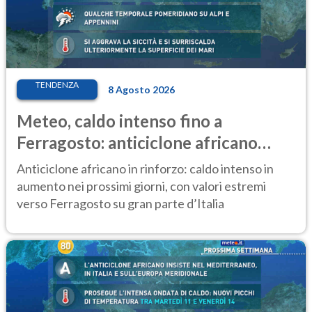
TENDENZA
8 Agosto 2026
Meteo, caldo intenso fino a
Ferragosto: anticiclone africano
ancora protagonista
Anticiclone africano in rinforzo: caldo intenso in
aumento nei prossimi giorni, con valori estremi
verso Ferragosto su gran parte d’Italia