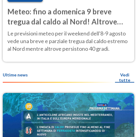
Meteo: fino a domenica 9 breve
tregua dal caldo al Nord! Altrove
calura e afa
Le previsioni meteo per il weekend dell'8-9 agosto
vede una breve e parziale tregua dal caldo estremo
al Nord mentre altrove persistono 40 gradi.
Ultime news
Vedi
tutte