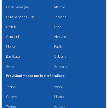
Emilia Romagna
Marche
Friuli Venezia Giulia
Toscana
Umbria
Lazio
Campania
Abruzzo
Molise
Puglia
Basilicata
Calabria
Sicilia
Sardegna
Previsioni meteo per le città italiane
Torino
Aosta
Genova
Milano
Trento
Venezia