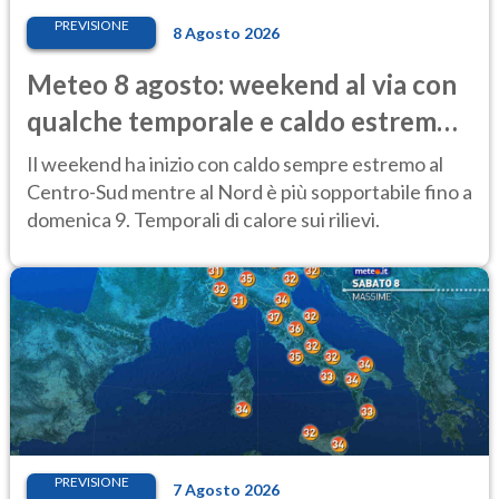
PREVISIONE
8 Agosto 2026
Meteo 8 agosto: weekend al via con
qualche temporale e caldo estremo
al Centro-Sud
Il weekend ha inizio con caldo sempre estremo al
Centro-Sud mentre al Nord è più sopportabile fino a
domenica 9. Temporali di calore sui rilievi.
PREVISIONE
7 Agosto 2026