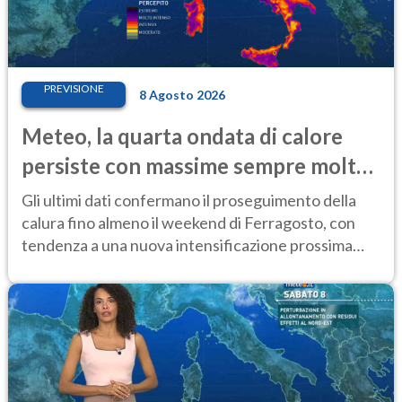
PREVISIONE
8 Agosto 2026
Meteo, la quarta ondata di calore
persiste con massime sempre molto
elevate
Gli ultimi dati confermano il proseguimento della
calura fino almeno il weekend di Ferragosto, con
tendenza a una nuova intensificazione prossima
settimana