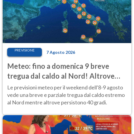
PREVISIONE
7 Agosto 2026
Meteo: fino a domenica 9 breve
tregua dal caldo al Nord! Altrove
calura e afa
Le previsioni meteo per il weekend dell'8-9 agosto
vede una breve e parziale tregua dal caldo estremo
al Nord mentre altrove persistono 40 gradi.