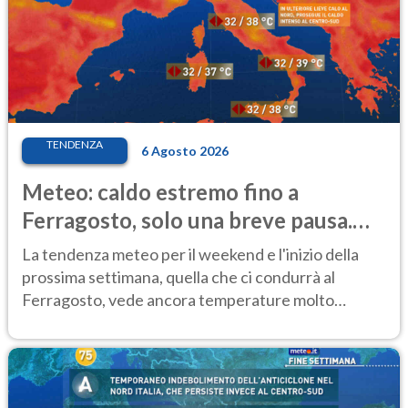
TENDENZA
6 Agosto 2026
Meteo: caldo estremo fino a
Ferragosto, solo una breve pausa.
Ecco dove
La tendenza meteo per il weekend e l'inizio della
prossima settimana, quella che ci condurrà al
Ferragosto, vede ancora temperature molto
elevate