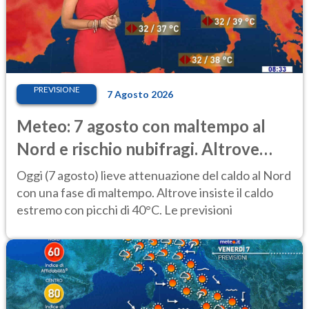
PREVISIONE
7 Agosto 2026
Meteo: 7 agosto con maltempo al
Nord e rischio nubifragi. Altrove
caldo estremo
Oggi (7 agosto) lieve attenuazione del caldo al Nord
con una fase di maltempo. Altrove insiste il caldo
estremo con picchi di 40°C. Le previsioni