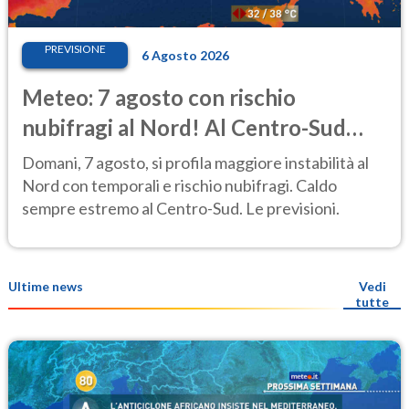
PREVISIONE
6 Agosto 2026
Meteo: 7 agosto con rischio
nubifragi al Nord! Al Centro-Sud
caldo estremo
Domani, 7 agosto, si profila maggiore instabilità al
Nord con temporali e rischio nubifragi. Caldo
sempre estremo al Centro-Sud. Le previsioni.
Ultime news
Vedi
tutte