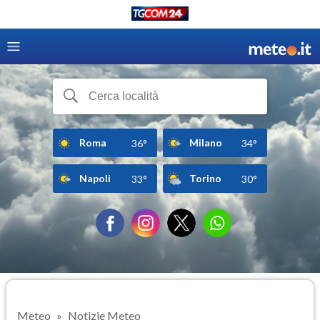
Roma
Milano
36°
34°
Napoli
Torino
33°
30°
Meteo
Notizie Meteo