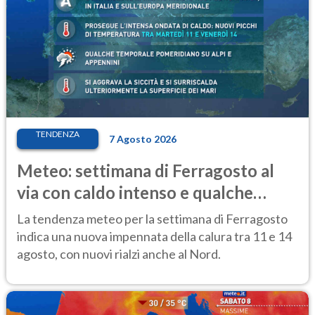
TENDENZA
7 Agosto 2026
Meteo: settimana di Ferragosto al
via con caldo intenso e qualche
temporale
La tendenza meteo per la settimana di Ferragosto
indica una nuova impennata della calura tra 11 e 14
agosto, con nuovi rialzi anche al Nord.