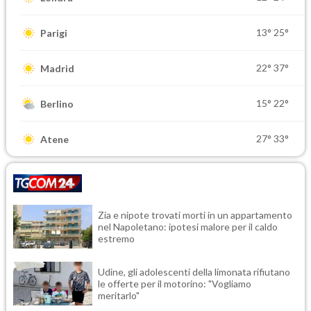
13°
25°
Parigi
22°
37°
Madrid
15°
22°
Berlino
27°
33°
Atene
Zia e nipote trovati morti in un appartamento
nel Napoletano: ipotesi malore per il caldo
estremo
Udine, gli adolescenti della limonata rifiutano
le offerte per il motorino: "Vogliamo
meritarlo"