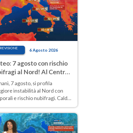
REVISIONE
6 Agosto 2026
eo: 7 agosto con rischio
ifragi al Nord! Al Centro-
 caldo estremo
ni, 7 agosto, si profila
iore instabilità al Nord con
orali e rischio nubifragi. Caldo
pre estremo al Centro-Sud. Le
isioni.