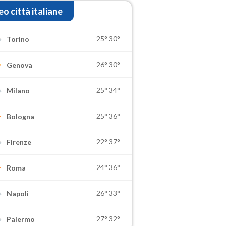
o città italiane
25°
30°
Torino
26°
30°
Genova
25°
34°
Milano
25°
36°
Bologna
22°
37°
Firenze
24°
36°
Roma
26°
33°
Napoli
27°
32°
Palermo