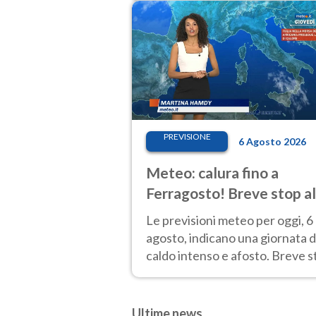
molto intenso.
PREVISIONE
6 Agosto 2026
Meteo: calura fino a
Ferragosto! Breve stop al
Nord tra 7 e 9 agosto
Le previsioni meteo per oggi, 6
agosto, indicano una giornata d
caldo intenso e afosto. Breve s
all'Anticiclone solo sulle regioni
Nord.
Ultime news