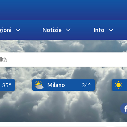
ioni
Notizie
Info
Milano
35°
34°