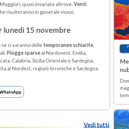
 Maggiori, quasi invariate altrove.
Venti
he risulteranno in generale mossi.
r lunedì 15 novembre
se ci saranno delle
temporanee
schiarite
,
P
ali.
Piogge sparse
al Nordovest, Emilia,
cata, Calabria, Sicilia Orientale e Sardegna.
Met
ta al Nordest, regioni tirreniche e Sardegna.
nub
Sud
Doma
magg
WhatsApp
temp
sem
prev
Vedi tutti