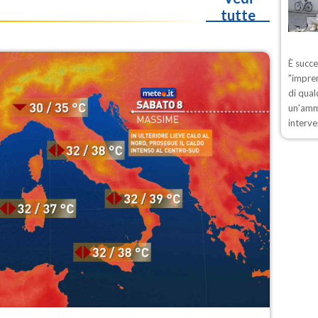
tutte
È succ
"impren
di qual
un'ammo
interve