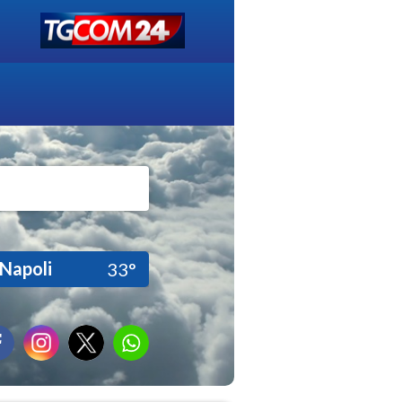
Napoli
33°