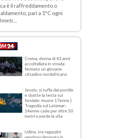
ca è il raffreddamento o
caldamento, pari a 1°C ogni
 metr...
Crema, donna di 43 anni
accoltellata in strada:
fermato un giovane
cittadino nordafricano
Jesolo, si tuffa dal pontile
e sbatte la testa sul
fondale: muore 17enne |
Tragedia sul Latemar:
14enne cade per oltre 50
metri e perde la vita
Udine, tre ragazzini
vendono limonata in