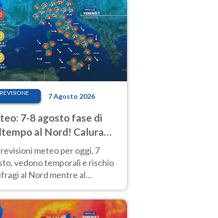
REVISIONE
7 Agosto 2026
eo: 7-8 agosto fase di
tempo al Nord! Calura
o a Ferragosto
revisioni meteo per oggi, 7
to, vedono temporali e rischio
fragi al Nord mentre al
tro-Sud sole e caldo sempre
to intenso.