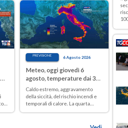
sec
previsioni.
ris
100
PREVISIONE
6 Agosto 2026
Meteo, oggi giovedì 6
agosto, temperature dai 33
ai 40 gradi
Caldo estremo, aggravamento
i
della siccità, del rischio incendi e
top
temporali di calore. La quarta
 del
intensa ondata di calore non dà
tregua e durerà fino Ferragosto
Vedi