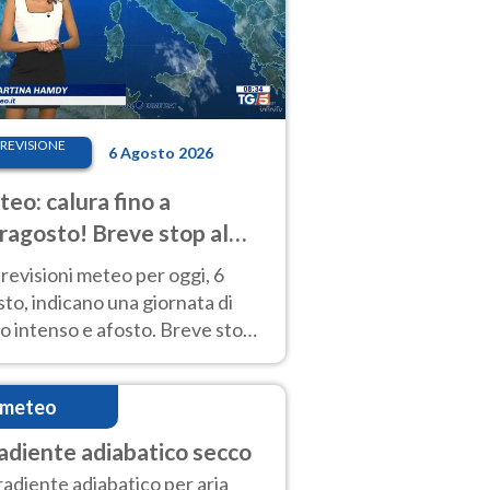
REVISIONE
6 Agosto 2026
eo: calura fino a
ragosto! Breve stop al
d tra 7 e 9 agosto
revisioni meteo per oggi, 6
to, indicano una giornata di
o intenso e afosto. Breve stop
Anticiclone solo sulle regioni del
d.
imeteo
adiente adiabatico secco
gradiente adiabatico per aria