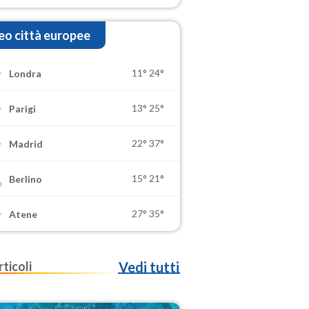
o città europee
11°
24°
Londra
13°
25°
Parigi
22°
37°
Madrid
15°
21°
Berlino
27°
35°
Atene
rticoli
Vedi tutti