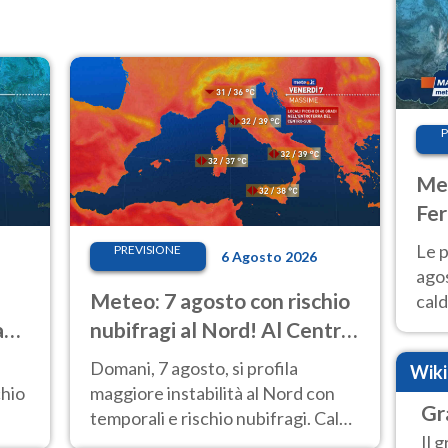
P
Met
Fer
Nor
Le p
PREVISIONE
6 Agosto 2026
agos
i
Meteo: 7 agosto con rischio
cald
all'
a
nubifragi al Nord! Al Centro-
Nor
Sud caldo estremo
Domani, 7 agosto, si profila
Wik
chio
maggiore instabilità al Nord con
Gr
temporali e rischio nubifragi. Caldo
Il 
e
sempre estremo al Centro-Sud. Le