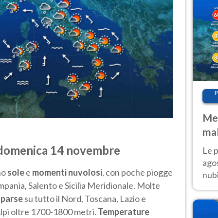
P
Met
mal
fin
 domenica 14 novembre
Le p
agos
no
sole
e
momenti nuvolosi
, con poche piogge
nubi
mpania, Salento e Sicilia Meridionale. Molte
Cen
sparse
su tutto il Nord, Toscana, Lazio e
mol
Alpi oltre 1700-1800 metri.
Temperature