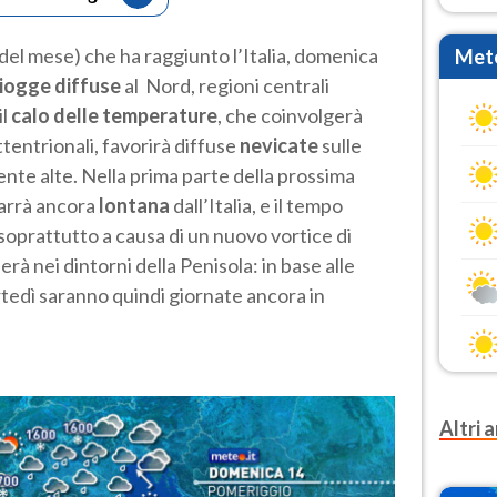
del mese) che ha raggiunto l’Italia, domenica
Mete
iogge diffuse
al Nord, regioni centrali
il
calo delle temperature
, che coinvolgerà
tentrionali, favorirà diffuse
nevicate
sulle
ente alte. Nella prima parte della prossima
arrà ancora
lontana
dall’Italia, e il tempo
 soprattutto a causa di un nuovo vortice di
rà nei dintorni della Penisola: in base alle
rtedì saranno quindi giornate ancora in
Altri a