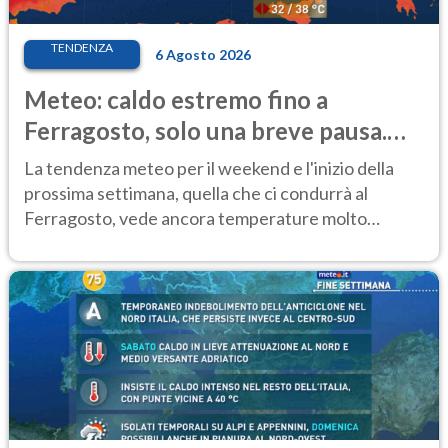
TENDENZA
6 Agosto 2026
Meteo: caldo estremo fino a
Ferragosto, solo una breve pausa.
Ecco dove
La tendenza meteo per il weekend e l'inizio della
prossima settimana, quella che ci condurrà al
Ferragosto, vede ancora temperature molto
elevate