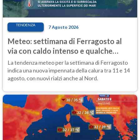
TENDENZA
7 Agosto 2026
Meteo: settimana di Ferragosto al
via con caldo intenso e qualche
temporale
La tendenza meteo per la settimana di Ferragosto
indica una nuova impennata della calura tra 11 e 14
agosto, con nuovi rialzi anche al Nord.