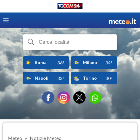
Roma
Milano
36°
34°
Napoli
Torino
33°
30°
Meteo
Notizie Meteo