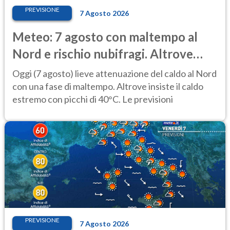
PREVISIONE
7 Agosto 2026
Meteo: 7 agosto con maltempo al
Nord e rischio nubifragi. Altrove
caldo estremo
Oggi (7 agosto) lieve attenuazione del caldo al Nord
con una fase di maltempo. Altrove insiste il caldo
estremo con picchi di 40°C. Le previsioni
PREVISIONE
7 Agosto 2026