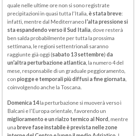
quale nelle ultime ore non si sono registrate
precipitazioni in quasi tutta l’Italia,
è stata breve
:
infatti, mentre dal Mediterraneo
l’alta pressione si
sta espandendo verso il Sud Italia
, dove resterà
ben salda probabilmente per tutta la prossima
settimana, le regioni settentrionali saranno
raggiunte già oggi (
sabato 13 settembre
)
da
un’altra perturbazione
atlantica
, la numero 4 del
mese, responsabile di un graduale peggioramento,
con
piogge e temporali più diffusi a fine giornata
,
coinvolgendo anche la Toscana.
Domenica 14
la perturbazione si muoverà verso i
Balcani e l’Europa orientale, favorendo un
miglioramento e un rialzo termico al Nord
, mentre
una
breve fase instabile è prevista nelle zone
interne del Centro e lungo il medio Adriatico
. I