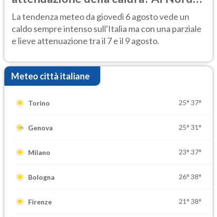
rischio temporali
La tendenza meteo da giovedì 6 agosto vede un
caldo sempre intenso sull'Italia ma con una parziale
e lieve attenuazione tra il 7 e il 9 agosto.
Meteo città italiane
25°
37°
Torino
25°
31°
Genova
23°
37°
Milano
26°
38°
Bologna
21°
38°
Firenze