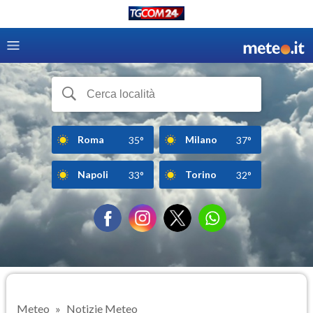
Roma
Milano
35°
37°
Napoli
Torino
33°
32°
Meteo
Notizie Meteo