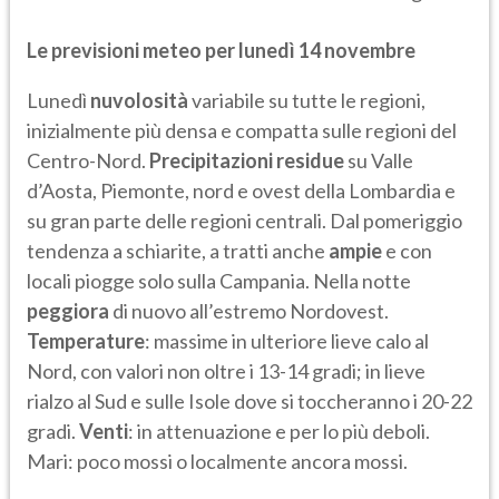
Le previsioni meteo per lunedì 14 novembre
Lunedì
nuvolosità
variabile su tutte le regioni,
inizialmente più densa e compatta sulle regioni del
Centro-Nord.
Precipitazioni
residue
su Valle
d’Aosta, Piemonte, nord e ovest della Lombardia e
su gran parte delle regioni centrali. Dal pomeriggio
tendenza a schiarite, a tratti anche
ampie
e con
locali piogge solo sulla Campania. Nella notte
peggiora
di nuovo all’estremo Nordovest.
Temperature
: massime in ulteriore lieve calo al
Nord, con valori non oltre i 13-14 gradi; in lieve
rialzo al Sud e sulle Isole dove si toccheranno i 20-22
gradi.
Venti
: in attenuazione e per lo più deboli.
Mari: poco mossi o localmente ancora mossi.