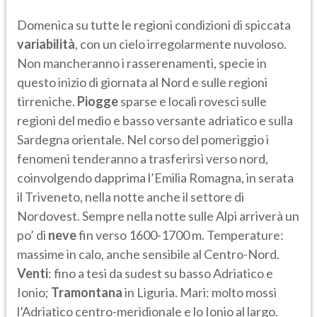
Domenica su tutte le regioni condizioni di spiccata
variabilità
, con un cielo irregolarmente nuvoloso.
Non mancheranno i rasserenamenti, specie in
questo inizio di giornata al Nord e sulle regioni
tirreniche.
Piogge
sparse e locali rovesci sulle
regioni del medio e basso versante adriatico e sulla
Sardegna orientale. Nel corso del pomeriggio i
fenomeni tenderanno a trasferirsi verso nord,
coinvolgendo dapprima l’Emilia Romagna, in serata
il Triveneto, nella notte anche il settore di
Nordovest. Sempre nella notte sulle Alpi arriverà un
po’ di
neve
fin verso 1600-1700 m. Temperature:
massime in calo, anche sensibile al Centro-Nord.
Venti
: fino a tesi da sudest su basso Adriatico e
Ionio;
Tramontana
in Liguria. Mari: molto mossi
l’Adriatico centro-meridionale e lo Ionio al largo.