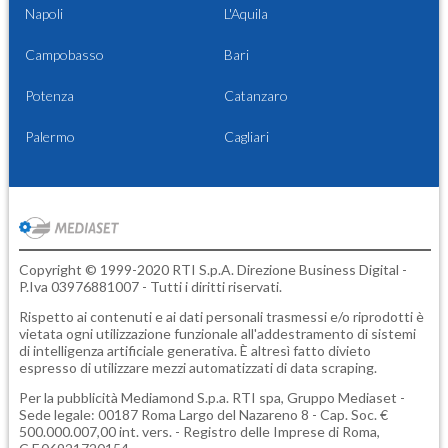
Napoli
L'Aquila
Campobasso
Bari
Potenza
Catanzaro
Palermo
Cagliari
Copyright © 1999-2020 RTI S.p.A. Direzione Business Digital -
P.Iva 03976881007 - Tutti i diritti riservati.
Rispetto ai contenuti e ai dati personali trasmessi e/o riprodotti è
vietata ogni utilizzazione funzionale all'addestramento di sistemi
di intelligenza artificiale generativa. È altresì fatto divieto
espresso di utilizzare mezzi automatizzati di data scraping.
Per la pubblicità
Mediamond S.p.a.
RTI spa, Gruppo Mediaset -
Sede legale: 00187 Roma Largo del Nazareno 8 - Cap. Soc. €
500.000.007,00 int. vers. - Registro delle Imprese di Roma,