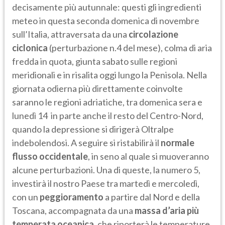
decisamente più autunnale: questi gli ingredienti
meteo in questa seconda domenica di novembre
sull’Italia, attraversata da una
circolazione
ciclonica
(perturbazione n.4 del mese), colma di aria
fredda in quota, giunta sabato sulle regioni
meridionali e in risalita oggi lungo la Penisola. Nella
giornata odierna più direttamente coinvolte
saranno le regioni adriatiche, tra domenica sera e
lunedì 14 in parte anche il resto del Centro-Nord,
quando la depressione si dirigerà Oltralpe
indebolendosi. A seguire si ristabilirà il
normale
flusso occidentale
, in seno al quale si muoveranno
alcune perturbazioni. Una di queste, la numero 5,
investirà il nostro Paese tra martedì e mercoledì,
con un
peggioramento
a partire dal Nord e della
Toscana, accompagnata da una
massa d’aria più
temperata oceanica
, che riporterà le temperature