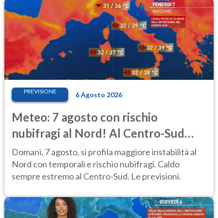
PREVISIONE
6 Agosto 2026
Meteo: 7 agosto con rischio
nubifragi al Nord! Al Centro-Sud
caldo estremo
Domani, 7 agosto, si profila maggiore instabilità al
Nord con temporali e rischio nubifragi. Caldo
sempre estremo al Centro-Sud. Le previsioni.