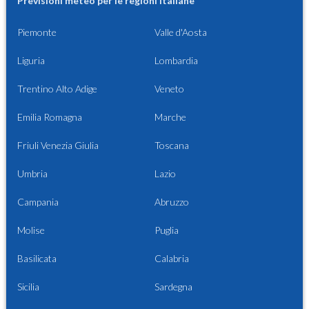
Previsioni meteo per le regioni italiane
Piemonte
Valle d'Aosta
Liguria
Lombardia
Trentino Alto Adige
Veneto
Emilia Romagna
Marche
Friuli Venezia Giulia
Toscana
Umbria
Lazio
Campania
Abruzzo
Molise
Puglia
Basilicata
Calabria
Sicilia
Sardegna