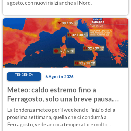
agosto, con nuovi rialzi anche al Nord.
TENDENZA
6 Agosto 2026
Meteo: caldo estremo fino a
Ferragosto, solo una breve pausa.
Ecco dove
La tendenza meteo per il weekend e l'inizio della
prossima settimana, quella che ci condurrà al
Ferragosto, vede ancora temperature molto