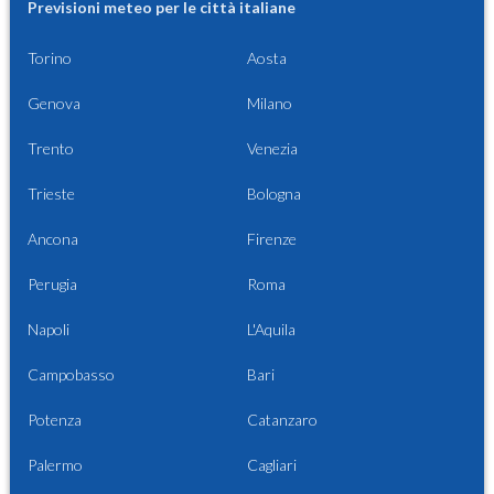
Previsioni meteo per le città italiane
Torino
Aosta
Genova
Milano
Trento
Venezia
Trieste
Bologna
Ancona
Firenze
Perugia
Roma
Napoli
L'Aquila
Campobasso
Bari
Potenza
Catanzaro
Palermo
Cagliari