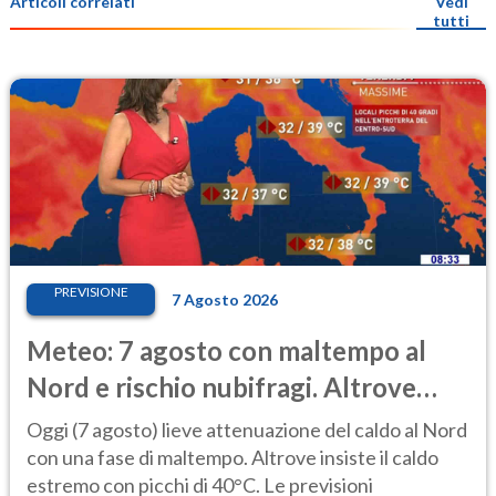
Articoli correlati
Vedi
tutti
PREVISIONE
7 Agosto 2026
Meteo: 7 agosto con maltempo al
Nord e rischio nubifragi. Altrove
caldo estremo
Oggi (7 agosto) lieve attenuazione del caldo al Nord
con una fase di maltempo. Altrove insiste il caldo
estremo con picchi di 40°C. Le previsioni