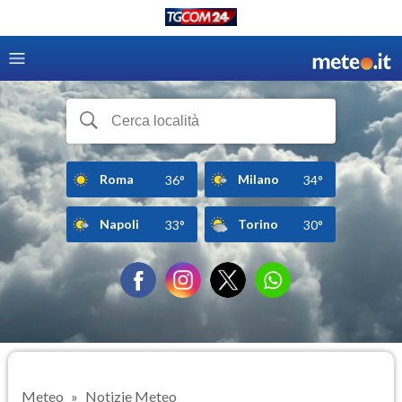
Roma
Milano
36°
34°
Napoli
Torino
33°
30°
Meteo
Notizie Meteo