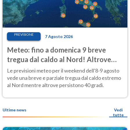
PREVISIONE
7 Agosto 2026
Meteo: fino a domenica 9 breve
tregua dal caldo al Nord! Altrove
calura e afa
Le previsioni meteo per il weekend dell'8-9 agosto
vede una breve e parziale tregua dal caldo estremo
al Nord mentre altrove persistono 40 gradi.
Ultime news
Vedi
tutte