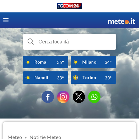
Roma
Milano
35°
34°
Napoli
Torino
33°
30°
Meteo
Notizie Meteo