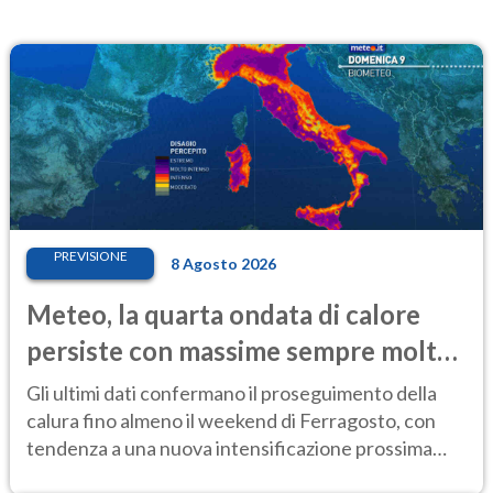
PREVISIONE
8 Agosto 2026
Meteo, la quarta ondata di calore
persiste con massime sempre molto
elevate
Gli ultimi dati confermano il proseguimento della
calura fino almeno il weekend di Ferragosto, con
tendenza a una nuova intensificazione prossima
settimana