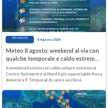
PREVISIONE
8 Agosto 2026
Meteo 8 agosto: weekend al via con
qualche temporale e caldo estremo
al Centro-Sud
Il weekend ha inizio con caldo sempre estremo al
Centro-Sud mentre al Nord è più sopportabile fino a
domenica 9. Temporali di calore sui rilievi.