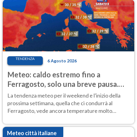
TENDENZA
6 Agosto 2026
Meteo: caldo estremo fino a
Ferragosto, solo una breve pausa.
Ecco dove
La tendenza meteo per il weekend e l'inizio della
prossima settimana, quella che ci condurrà al
Ferragosto, vede ancora temperature molto
elevate
Meteo città italiane