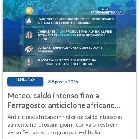
TENDENZA
8 Agosto 2026
Meteo, caldo intenso fino a
Ferragosto: anticiclone africano
ancora protagonista
Anticiclone africano in rinforzo: caldo intenso in
aumento nei prossimi giorni, con valori estremi
verso Ferragosto su gran parte d’Italia