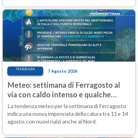
TENDENZA
7 Agosto 2026
Meteo: settimana di Ferragosto al
via con caldo intenso e qualche
temporale
La tendenza meteo per la settimana di Ferragosto
indica una nuova impennata della calura tra 11 e 14
agosto, con nuovi rialzi anche al Nord.