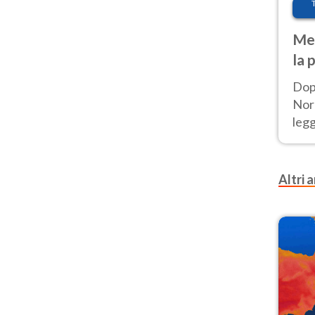
Met
la 
Dop
Nord
leg
nuov
afr
Altri a