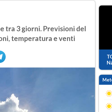
ra 3 giorni. Previsioni del
oni, temperatura e venti
T
Na
Mete