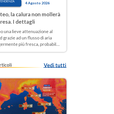
TENDENZA
4 Agosto 2026
eo, la calura non mollerà
presa. I dettagli
o una lieve attenuazione al
 grazie ad un flusso di aria
germente più fresca, probabile
o rinforzo dell’anticiclone
icano entro Ferragosto
rticoli
Vedi tutti