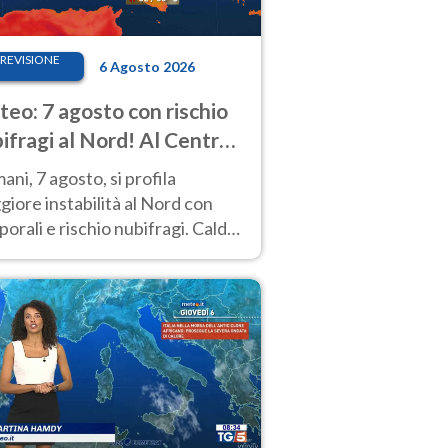
REVISIONE
6 Agosto 2026
eo: 7 agosto con rischio
ifragi al Nord! Al Centro-
 caldo estremo
ni, 7 agosto, si profila
iore instabilità al Nord con
orali e rischio nubifragi. Caldo
pre estremo al Centro-Sud. Le
isioni.