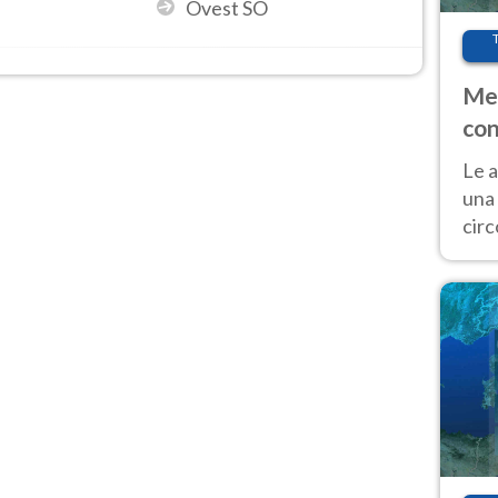
Ovest SO
Met
con
Le a
una 
cir
del 
gior
Fer