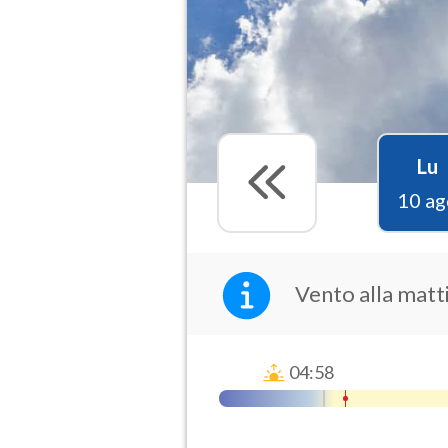
Lu
10 ag
Vento alla matti
04:58