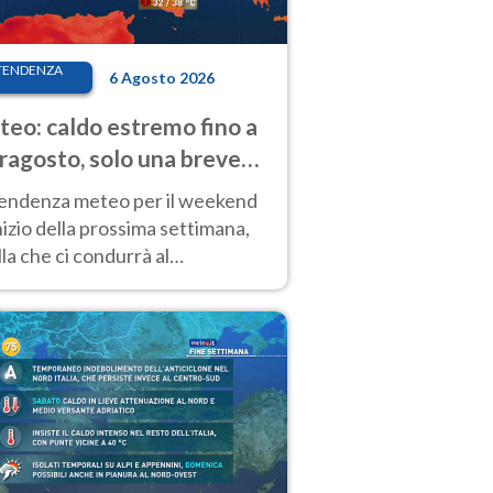
TENDENZA
6 Agosto 2026
eo: caldo estremo fino a
ragosto, solo una breve
sa. Ecco dove
tendenza meteo per il weekend
inizio della prossima settimana,
la che ci condurrà al
ragosto, vede ancora
perature molto elevate