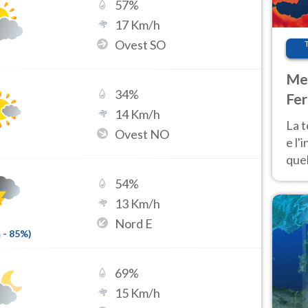
57
%
17
Km/h
Ovest SO
Met
34
%
Fer
14
Km/h
pau
La 
Ovest NO
e l'
quel
Fer
54
%
tem
13
Km/h
Nord E
m
-
85
%)
69
%
15
Km/h