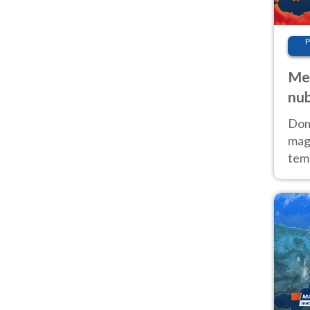
P
Met
nub
Sud
Doma
magg
temp
sem
prev