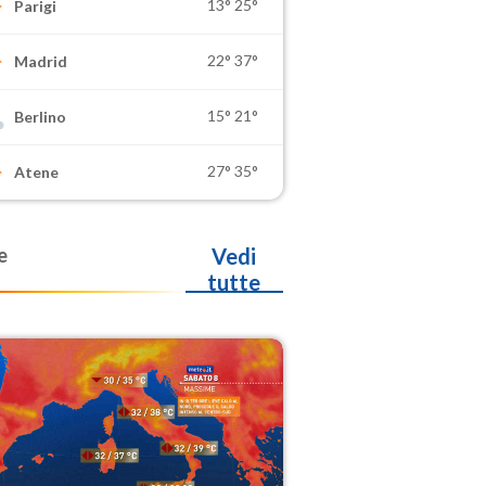
13°
25°
Parigi
22°
37°
Madrid
15°
21°
Berlino
27°
35°
Atene
e
Vedi
tutte