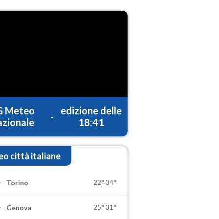
G Meteo
edizione delle
-
zionale
18:41
o città italiane
22°
34°
Torino
25°
31°
Genova