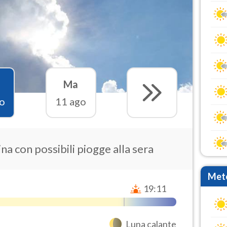
Ma
o
11 ago
na con possibili piogge alla sera
Mete
19:11
Luna calante