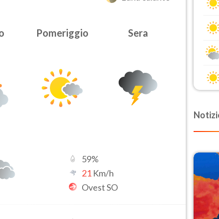
o
Pomeriggio
Sera
Notizi
59
%
21
Km/h
Ovest SO