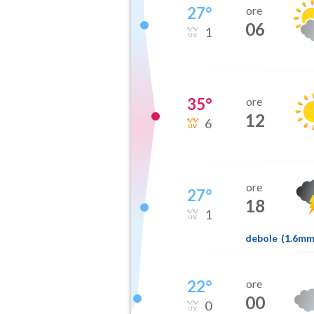
27
°
ore
06
1
35
°
ore
12
6
ore
27
°
18
1
debole
(
1.6m
22
°
ore
00
0