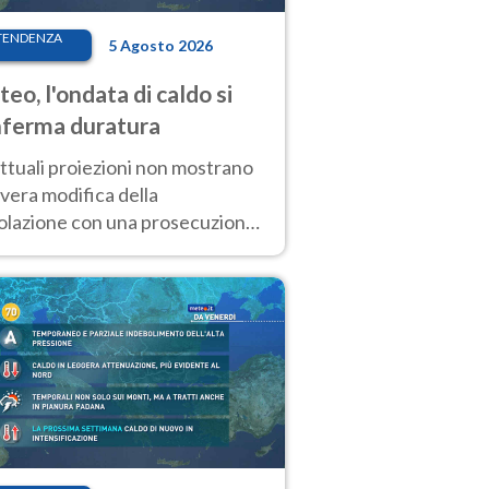
TENDENZA
5 Agosto 2026
eo, l'ondata di caldo si
ferma duratura
ttuali proiezioni non mostrano
vera modifica della
colazione con una prosecuzione
caldo fuori scala per molti
ni, compresa la settimana di
ragosto