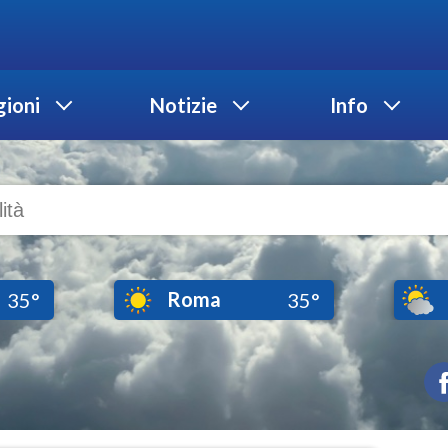
ioni
Notizie
Info
Roma
35°
35°