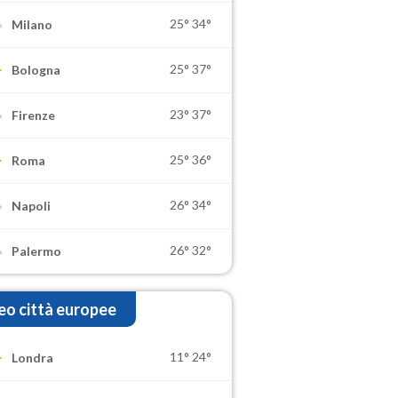
25°
34°
Milano
25°
37°
Bologna
23°
37°
Firenze
25°
36°
Roma
26°
34°
Napoli
26°
32°
Palermo
o città europee
11°
24°
Londra