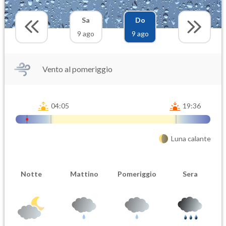
Sa
Do
9 ago
9 ago
Vento al pomeriggio
04:05
19:36
Luna calante
Notte
Mattino
Pomeriggio
Sera