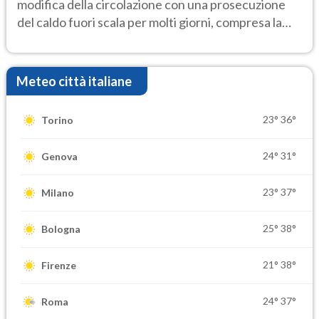
modifica della circolazione con una prosecuzione
del caldo fuori scala per molti giorni, compresa la
settimana di Ferragosto
Meteo città italiane
23°
36°
Torino
24°
31°
Genova
23°
37°
Milano
25°
38°
Bologna
21°
38°
Firenze
24°
37°
Roma