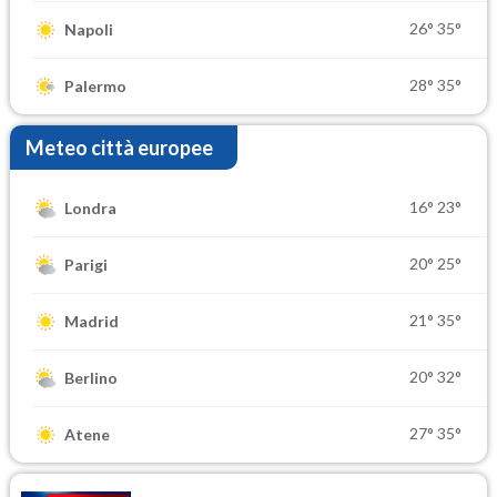
26°
35°
Napoli
28°
35°
Palermo
Meteo città europee
16°
23°
Londra
20°
25°
Parigi
21°
35°
Madrid
20°
32°
Berlino
27°
35°
Atene