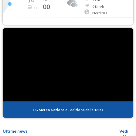
14
°
00
9
Km/h
0
Nord NO
TG Meteo Nazionale
-
edizione delle 18:51
Ultime news
Vedi