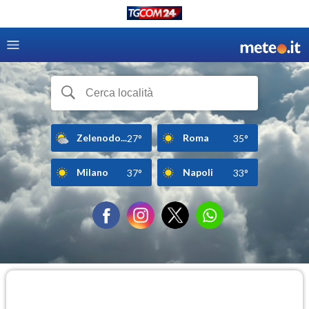
Zelenodo...
Roma
27°
35°
Milano
Napoli
37°
33°