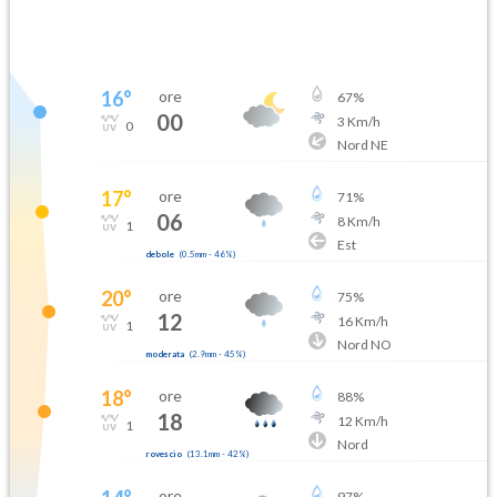
16
°
ore
67
%
00
3
Km/h
0
Nord NE
17
°
ore
71
%
06
8
Km/h
1
Est
debole
(
0.5mm
-
46
%)
20
°
ore
75
%
12
16
Km/h
1
Nord NO
moderata
(
2.9mm
-
45
%)
18
°
ore
88
%
18
12
Km/h
1
Nord
rovescio
(
13.1mm
-
42
%)
ore
97
%