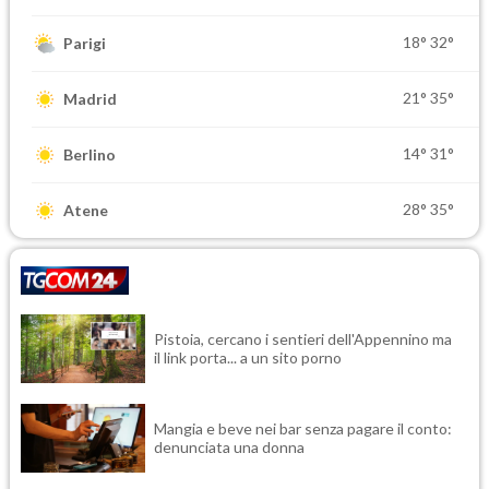
18°
32°
Parigi
21°
35°
Madrid
14°
31°
Berlino
28°
35°
Atene
Pistoia, cercano i sentieri dell'Appennino ma
il link porta... a un sito porno
Mangia e beve nei bar senza pagare il conto:
denunciata una donna