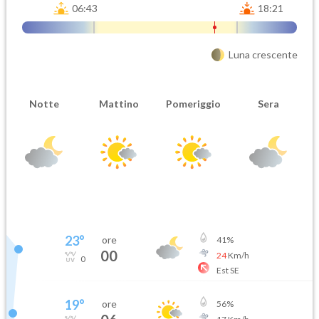
06:43
18:21
Luna crescente
Notte
Mattino
Pomeriggio
Sera
23
°
ore
41
%
00
24
Km/h
0
Est SE
19
°
ore
56
%