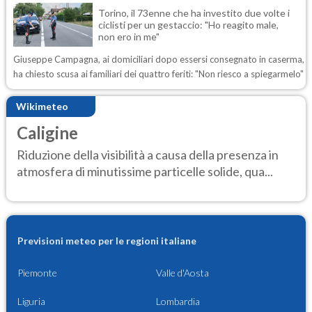
Torino, il 73enne che ha investito due volte i
ciclisti per un gestaccio: "Ho reagito male,
non ero in me"
Giuseppe Campagna, ai domiciliari dopo essersi consegnato in caserma,
ha chiesto scusa ai familiari dei quattro feriti: "Non riesco a spiegarmelo"
Wikimeteo
Caligine
Riduzione della visibilità a causa della presenza in
atmosfera di minutissime particelle solide, qua...
Previsioni meteo per le regioni italiane
Piemonte
Valle d'Aosta
Liguria
Lombardia