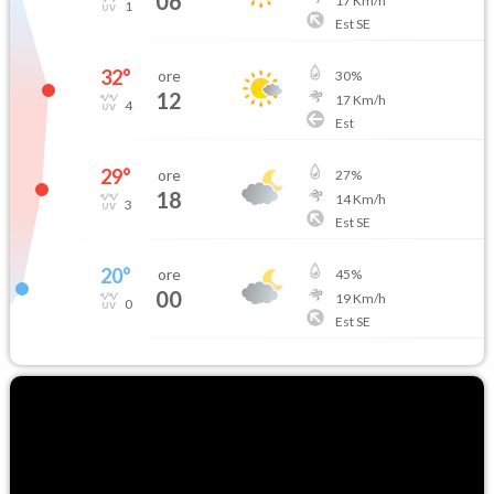
06
17
Km/h
1
Est SE
32
°
ore
30
%
12
17
Km/h
4
Est
29
°
ore
27
%
18
14
Km/h
3
Est SE
20
°
ore
45
%
00
19
Km/h
0
Est SE