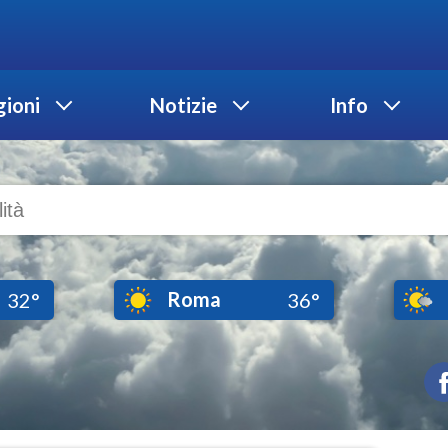
ioni
Notizie
Info
Roma
32°
36°