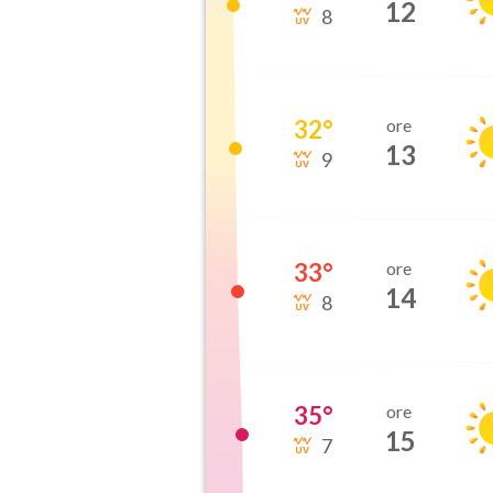
12
8
32
°
ore
13
9
33
°
ore
14
8
35
°
ore
15
7