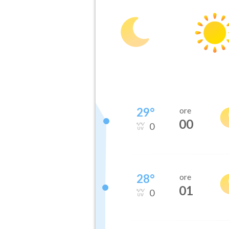
29
°
ore
00
0
28
°
ore
01
0