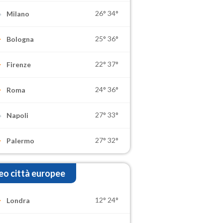
26°
34°
Milano
25°
36°
Bologna
22°
37°
Firenze
24°
36°
Roma
27°
33°
Napoli
27°
32°
Palermo
o città europee
12°
24°
Londra