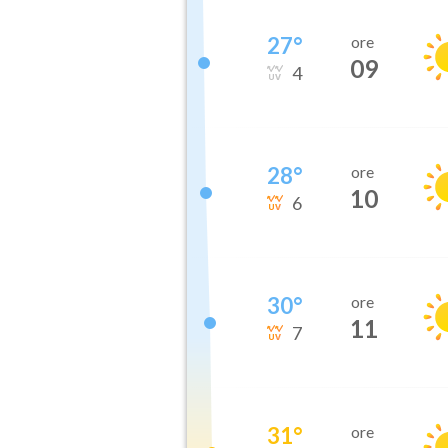
27
°
ore
09
4
28
°
ore
10
6
30
°
ore
11
7
31
°
ore