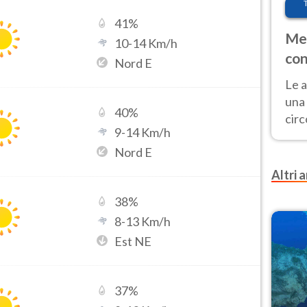
41
%
Met
10
-
14
Km/h
con
Nord E
Le a
una 
40
%
cir
9
-
14
Km/h
del 
Nord E
gior
Fer
Altri a
38
%
8
-
13
Km/h
Est NE
37
%