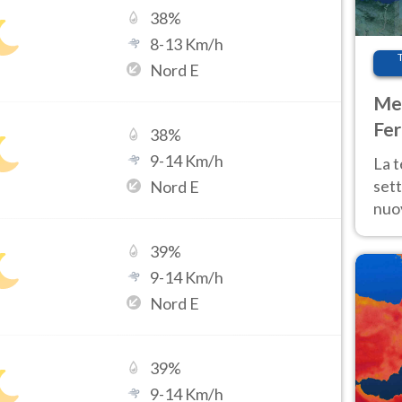
38
%
8
-
13
Km/h
Nord E
Met
Fer
38
%
int
9
-
14
Km/h
La 
sett
Nord E
nuov
11 e
39
%
anc
9
-
14
Km/h
Nord E
39
%
9
-
14
Km/h