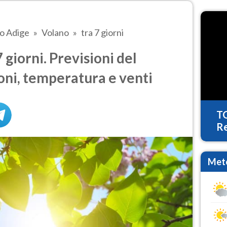
to Adige
Volano
tra 7 giorni
giorni. Previsioni del
oni, temperatura e venti
T
Re
Mete