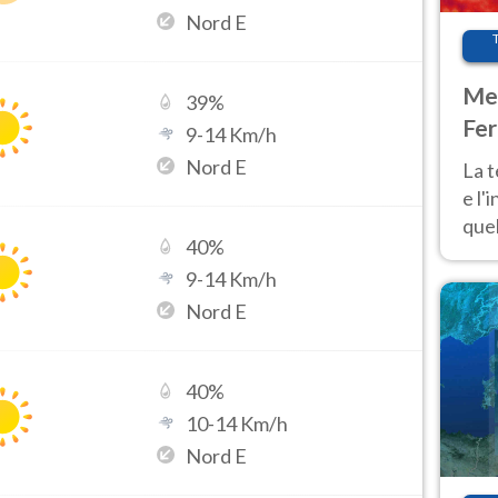
Nord E
Met
39
%
Fer
9
-
14
Km/h
pau
Nord E
La 
e l'
quel
40
%
Fer
9
-
14
Km/h
tem
Nord E
40
%
10
-
14
Km/h
Nord E