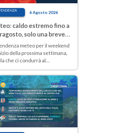
TENDENZA
6 Agosto 2026
eo: caldo estremo fino a
ragosto, solo una breve
sa. Ecco dove
tendenza meteo per il weekend
inizio della prossima settimana,
la che ci condurrà al
ragosto, vede ancora
perature molto elevate