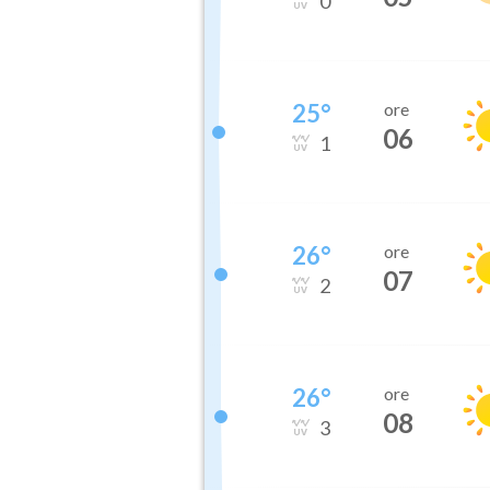
0
25
°
ore
06
1
26
°
ore
07
2
26
°
ore
08
3