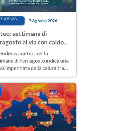
TENDENZA
7 Agosto 2026
eo: settimana di
ragosto al via con caldo
enso e qualche temporale
tendenza meteo per la
imana di Ferragosto indica una
a impennata della calura tra
 14 agosto, con nuovi rialzi
he al Nord.