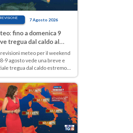
REVISIONE
7 Agosto 2026
eo: fino a domenica 9
ve tregua dal caldo al
d! Altrove calura e afa
revisioni meteo per il weekend
'8-9 agosto vede una breve e
iale tregua dal caldo estremo
Nord mentre altrove persistono
radi.