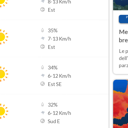
8
-
13
Km/h
Est
P
35
%
Met
7
-
13
Km/h
bre
Est
Nor
Le p
dell
parz
34
%
al 
6
-
12
Km/h
40 g
Est SE
32
%
6
-
12
Km/h
Sud E