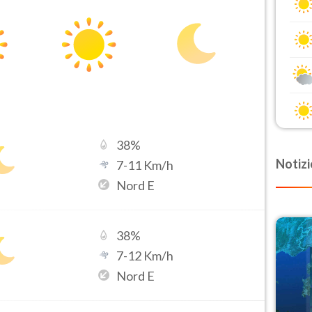
38
%
Notizi
7
-
11
Km/h
Nord E
38
%
7
-
12
Km/h
Nord E