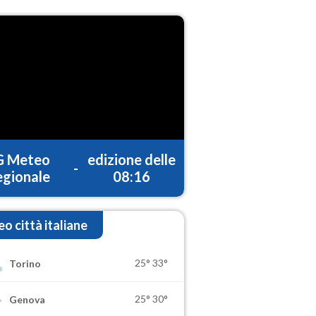
G Meteo
edizione delle
-
gionale
08:16
o città italiane
25°
33°
Torino
25°
30°
Genova