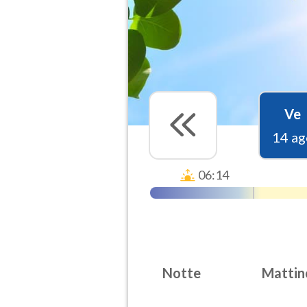
Ve
14 ag
06:14
Notte
Mattin