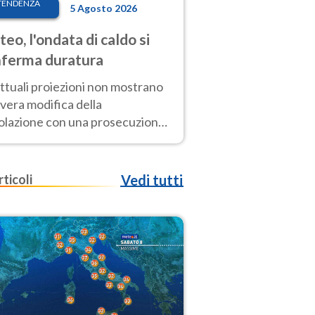
TENDENZA
5 Agosto 2026
eo, l'ondata di caldo si
ferma duratura
ttuali proiezioni non mostrano
vera modifica della
colazione con una prosecuzione
caldo fuori scala per molti
ni, compresa la settimana di
ragosto
rticoli
Vedi tutti