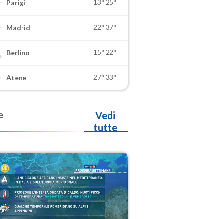
13°
25°
Parigi
22°
37°
Madrid
15°
22°
Berlino
27°
33°
Atene
e
Vedi
tutte