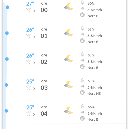
27
°
ore
60
%
00
3
-
8
Km/h
0
Nord E
26
°
ore
62
%
01
3
-
8
Km/h
0
Nord E
26
°
ore
63
%
02
3
-
8
Km/h
0
Nord E
25
°
ore
65
%
03
2
-
8
Km/h
0
Nord NE
25
°
ore
66
%
04
3
-
8
Km/h
0
Nord E