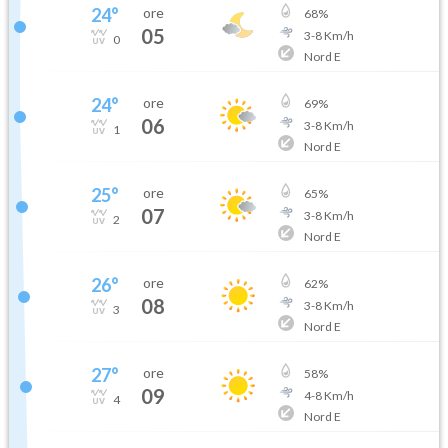
24
°
ore
68
%
05
3
-
8
Km/h
0
Nord E
24
°
ore
69
%
06
3
-
8
Km/h
1
Nord E
25
°
ore
65
%
07
3
-
8
Km/h
2
Nord E
26
°
ore
62
%
08
3
-
8
Km/h
3
Nord E
27
°
ore
58
%
09
4
-
8
Km/h
4
Nord E