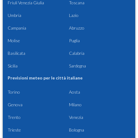
Friuli Venezia Giulia
Toscana
Umbria
Lazio
Campania
Abruzzo
Molise
Puglia
Basilicata
Calabria
Sicilia
Sardegna
Previsioni meteo per le città italiane
Torino
Aosta
Genova
Milano
Trento
Venezia
Trieste
Bologna