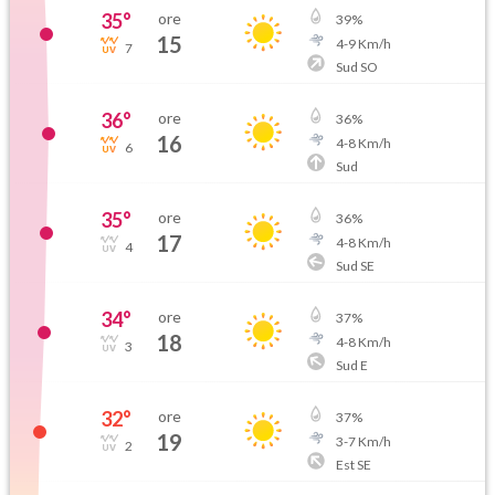
35
°
ore
39
%
15
4
-
9
Km/h
7
Sud SO
36
°
ore
36
%
16
4
-
8
Km/h
6
Sud
35
°
ore
36
%
17
4
-
8
Km/h
4
Sud SE
34
°
ore
37
%
18
4
-
8
Km/h
3
Sud E
32
°
ore
37
%
19
3
-
7
Km/h
2
Est SE