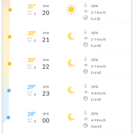
31
°
ore
38
%
20
3
-
7
Km/h
1
Est SE
30
°
ore
38
%
21
3
-
7
Km/h
0
Est NE
30
°
ore
38
%
22
3
-
7
Km/h
0
Est NE
29
°
ore
38
%
23
4
-
8
Km/h
0
Est NE
28
°
ore
38
%
00
4
-
9
Km/h
0
Nord E