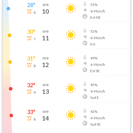
28
°
ore
55
%
10
4
-
9
Km/h
6
Est NE
30
°
ore
52
%
11
4
-
9
Km/h
7
Est
31
°
ore
49
%
12
4
-
9
Km/h
8
Est SE
32
°
ore
45
%
13
4
-
9
Km/h
9
Sud E
33
°
ore
42
%
14
4
-
9
Km/h
8
Sud SE