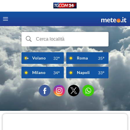
Volano
Roma
32°
35°
Milano
Napoli
34°
33°