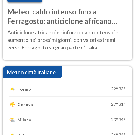
Meteo, caldo intenso fino a
Ferragosto: anticiclone africano
ancora protagonista
Anticiclone africano in rinforzo: caldo intenso in
aumento nei prossimi giorni, con valori estremi
verso Ferragosto su gran parte d’Italia
Meteo città italiane
22°
33°
Torino
27°
31°
Genova
23°
34°
Milano
24°
34°