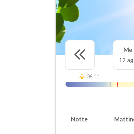
Me
12 ag
06:11
Notte
Mattin