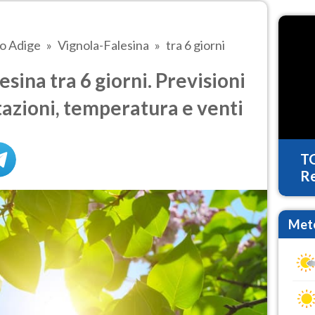
to Adige
Vignola-Falesina
tra 6 giorni
ina tra 6 giorni. Previsioni
tazioni, temperatura e venti
T
Re
Mete