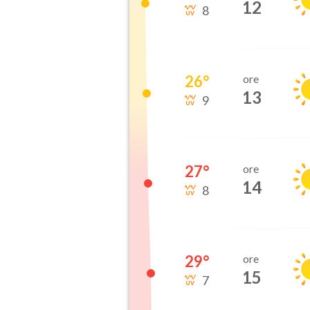
12
8
26
°
ore
13
9
27
°
ore
14
8
29
°
ore
15
7