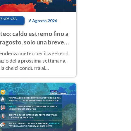
TENDENZA
6 Agosto 2026
eo: caldo estremo fino a
ragosto, solo una breve
sa. Ecco dove
tendenza meteo per il weekend
inizio della prossima settimana,
la che ci condurrà al
ragosto, vede ancora
perature molto elevate