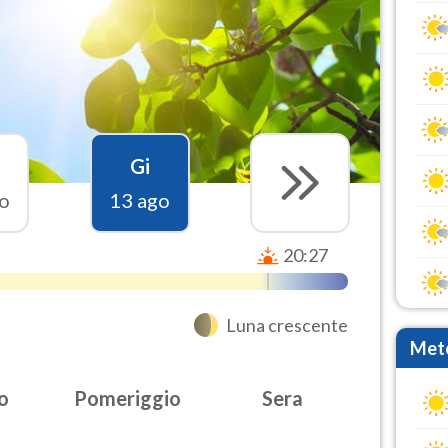
Gi
o
13 ago
20:27
Luna crescente
Mete
o
Pomeriggio
Sera