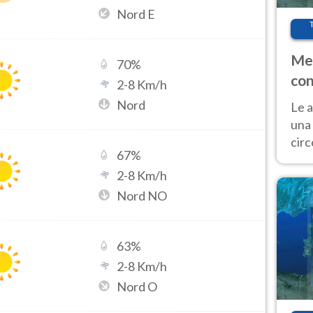
Nord E
Met
70
%
con
2
-
8
Km/h
Nord
Le a
una 
cir
67
%
del 
2
-
8
Km/h
gior
Fer
Nord NO
63
%
2
-
8
Km/h
Nord O