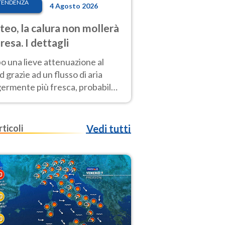
TENDENZA
4 Agosto 2026
eo, la calura non mollerà
presa. I dettagli
o una lieve attenuazione al
 grazie ad un flusso di aria
germente più fresca, probabile
o rinforzo dell’anticiclone
icano entro Ferragosto
rticoli
Vedi tutti