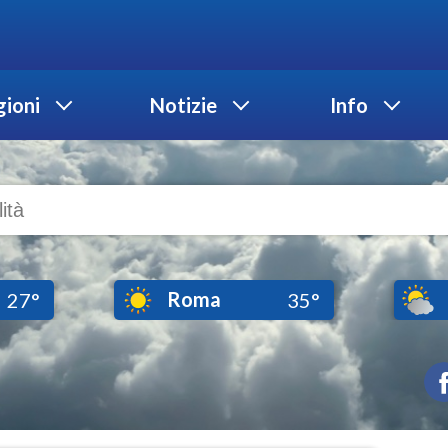
ioni
Notizie
Info
Roma
27°
35°