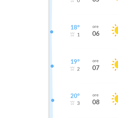
0
18
°
ore
06
1
19
°
ore
07
2
20
°
ore
08
3