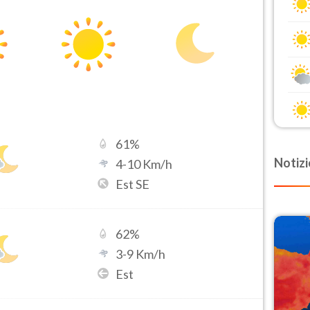
61
%
Notizi
4
-
10
Km/h
Est SE
62
%
3
-
9
Km/h
Est