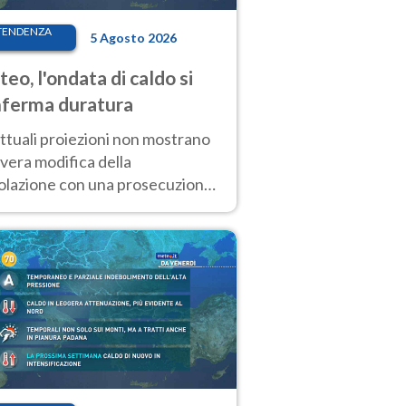
TENDENZA
5 Agosto 2026
eo, l'ondata di caldo si
ferma duratura
ttuali proiezioni non mostrano
vera modifica della
colazione con una prosecuzione
caldo fuori scala per molti
ni, compresa la settimana di
ragosto