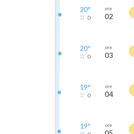
20
°
ore
02
0
20
°
ore
03
0
19
°
ore
04
0
19
°
ore
05