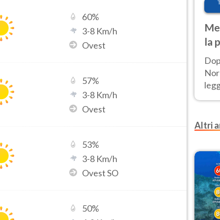
60
%
Met
3
-
8
Km/h
la 
Ovest
Dop
Nord
57
%
leg
3
-
8
Km/h
nuov
Ovest
afr
Altri a
53
%
3
-
8
Km/h
Ovest SO
50
%