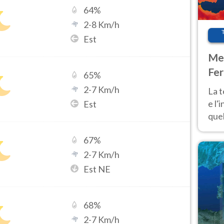
64
%
2
-
8
Km/h
Est
Met
Fer
65
%
pau
2
-
7
Km/h
La 
e l'
Est
quel
Fer
67
%
tem
2
-
7
Km/h
Est NE
68
%
2
-
7
Km/h