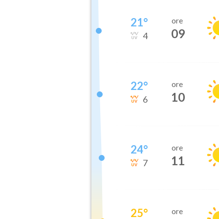
21
°
ore
09
4
22
°
ore
10
6
24
°
ore
11
7
25
°
ore