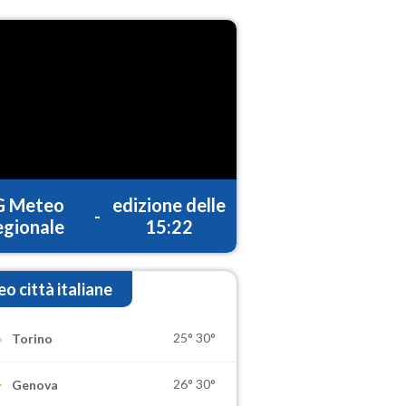
G Meteo
edizione delle
-
gionale
15:22
o città italiane
25°
30°
Torino
26°
30°
Genova