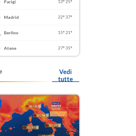
13°
25°
Parigi
22°
37°
Madrid
15°
21°
Berlino
27°
35°
Atene
e
Vedi
tutte