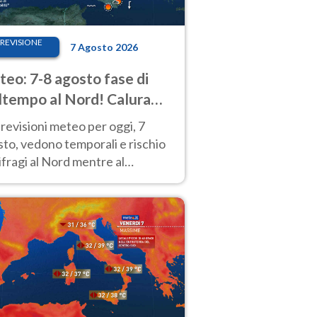
REVISIONE
7 Agosto 2026
eo: 7-8 agosto fase di
tempo al Nord! Calura
o a Ferragosto
revisioni meteo per oggi, 7
to, vedono temporali e rischio
fragi al Nord mentre al
tro-Sud sole e caldo sempre
to intenso.