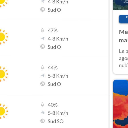
4
-
8
Km/h
Sud O
P
47
%
Met
4
-
8
Km/h
mal
Sud O
fin
Le p
agos
nubi
44
%
Cen
5
-
8
Km/h
mol
Sud O
40
%
5
-
8
Km/h
Sud SO