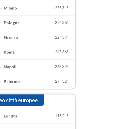
25°
34°
Milano
25°
36°
Bologna
22°
37°
Firenze
24°
36°
Roma
26°
33°
Napoli
27°
32°
Palermo
o città europee
11°
24°
Londra