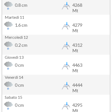
0.8 cm
4268
Mt
Martedì 11
1.6 cm
4279
Mt
Mercoledì 12
0.2 cm
4312
Mt
Giovedì 13
0 cm
4463
Mt
Venerdì 14
0 cm
4444
Mt
Sabato 15
0 cm
4295
Mt