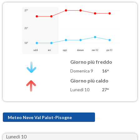
27°
21°
16°
sab 8
ieri
oggi
domani
mer 12
gio 13
Giorno più freddo
Domenica 9
16°
Giorno più caldo
Lunedì 10
27°
Meteo Neve Val Palot-Pisogne
Lunedì 10