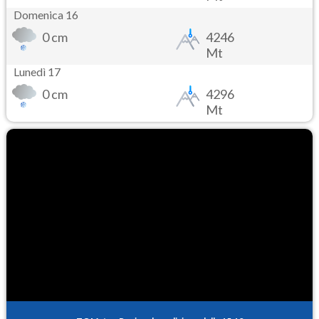
Domenica 16
0 cm
4246
Mt
Lunedì 17
0 cm
4296
Mt