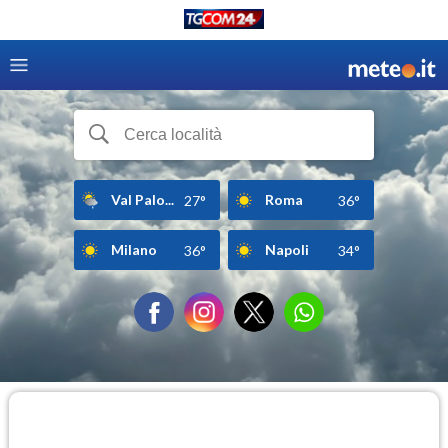
Val Palo...
Roma
27°
36°
Milano
Napoli
36°
34°